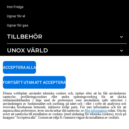
Hot Fridge
Ugnar för el
Ugnar för gas
TILLBEHÖR
UNOX VÄRLD
Alla tillbehör
Rengöringsmedel för automatisk rengöring
SUPPORT
Våra kontor runt om i världen
ACCEPTERA ALLA
Rengöringsmedel för mauell rengöring
Vattenbehandling resinfilter
Unox garanti
FORTSÄTT UTAN ATT ACCEPTERA
Vattenbehandling med omvänd osmosisk
HITTA ÅTERFÖRSÄLJARE
Denna webbplats använder tekniska cookies och, endast efter att ha fått användarens
HITTA SERVICECENTER
samtycke, profileringscookies eller andra spårningsverktyg för att skicka
reklammeddelanden i linje med de preferenser som användaren själv uttrycker i
AI Content Disclaimer
Privacy policy
Cookie policy
användningen av funktionalitet och surfning på nätet och / eller i syfte att analysera och
övervaka besökarnas beteende, inklusive tredje parts. För mer information och för att
Copyright 2026 UNOX S.p.A. Alla rättigheter förbehållna. Reg. Imp. Padova n
anpassa dina preferenser, även om du nekar ditt samtycke, se
Mer information
-sidan. Om du
avser att samtycka till installation av cookies (med undantag för tekniska cookies), tryck på
° 04230750285 - REA Padova 372835 - Cap. Soc. 5.000.000 € iv - P.IVA / CF
knappen ”Acceptera alla”. Genom att välja X i bannern vägrar du installation av cookies.
04230750285 - IT WEEE Reg. No. IT08020000000377