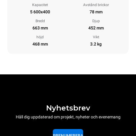
Kapacitet
Avstånd brickor
5 600x400
78 mm
Bredd
Djup
663 mm
452 mm
höjd
Vikt
468 mm
3.2 kg
Nyhetsbrev
Håll dig uppdaterad om projekt, nyheter och evenemang
PRENUMERERA