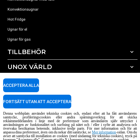
Konvektionsugnar
Hot Fridge
Ugnar för el
Ugnar för gas
TILLBEHÖR
UNOX VÄRLD
Alla tillbehör
Rengöringsmedel för automatisk rengöring
SUPPORT
Våra kontor runt om i världen
ACCEPTERA ALLA
Rengöringsmedel för mauell rengöring
Vattenbehandling resinfilter
Unox garanti
FORTSÄTT UTAN ATT ACCEPTERA
Vattenbehandling med omvänd osmosisk
HITTA ÅTERFÖRSÄLJARE
Denna webbplats använder tekniska cookies och, endast efter att ha fått användarens
HITTA SERVICECENTER
samtycke, profileringscookies eller andra spårningsverktyg för att skicka
reklammeddelanden i linje med de preferenser som användaren själv uttrycker i
AI Content Disclaimer
Privacy policy
Cookie policy
användningen av funktionalitet och surfning på nätet och / eller i syfte att analysera och
övervaka besökarnas beteende, inklusive tredje parts. För mer information och för att
Copyright 2026 UNOX S.p.A. Alla rättigheter förbehållna. Reg. Imp. Padova n
anpassa dina preferenser, även om du nekar ditt samtycke, se
Mer information
-sidan. Om du
° 04230750285 - REA Padova 372835 - Cap. Soc. 5.000.000 € iv - P.IVA / CF
avser att samtycka till installation av cookies (med undantag för tekniska cookies), tryck på
knappen ”Acceptera alla”. Genom att välja X i bannern vägrar du installation av cookies.
04230750285 - IT WEEE Reg. No. IT08020000000377