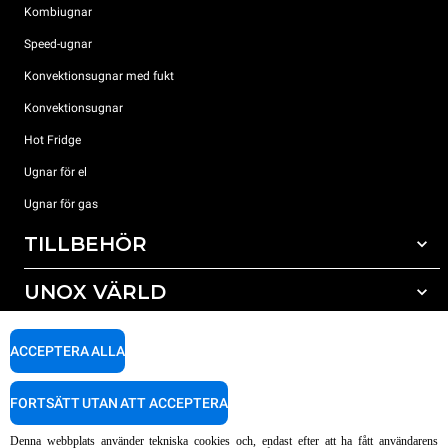
Kombiugnar
Speed-ugnar
Konvektionsugnar med fukt
Konvektionsugnar
Hot Fridge
Ugnar för el
Ugnar för gas
TILLBEHÖR
UNOX VÄRLD
Alla tillbehör
Rengöringsmedel för automatisk rengöring
SUPPORT
Våra kontor runt om i världen
ACCEPTERA ALLA
Rengöringsmedel för mauell rengöring
Vattenbehandling resinfilter
Unox garanti
FORTSÄTT UTAN ATT ACCEPTERA
Vattenbehandling med omvänd osmosisk
HITTA ÅTERFÖRSÄLJARE
Denna webbplats använder tekniska cookies och, endast efter att ha fått användarens