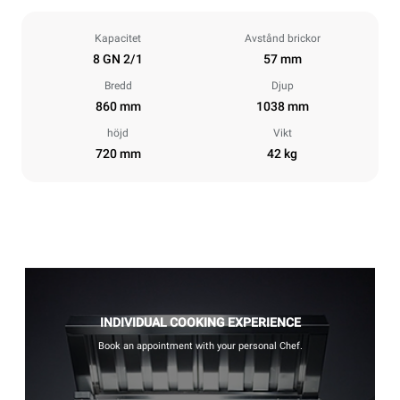
Kapacitet
Avstånd brickor
8 GN 2/1
57 mm
Bredd
Djup
860 mm
1038 mm
höjd
Vikt
720 mm
42 kg
INDIVIDUAL COOKING EXPERIENCE
Book an appointment with your personal Chef.