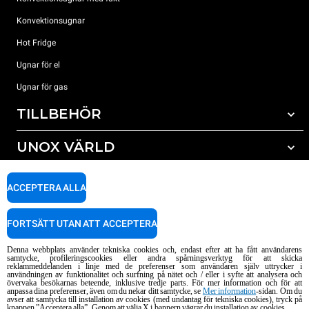
Konvektionsugnar
Hot Fridge
Ugnar för el
Ugnar för gas
TILLBEHÖR
UNOX VÄRLD
Alla tillbehör
Rengöringsmedel för automatisk rengöring
SUPPORT
Våra kontor runt om i världen
ACCEPTERA ALLA
Rengöringsmedel för mauell rengöring
Vattenbehandling resinfilter
Unox garanti
FORTSÄTT UTAN ATT ACCEPTERA
Vattenbehandling med omvänd osmosisk
HITTA ÅTERFÖRSÄLJARE
Denna webbplats använder tekniska cookies och, endast efter att ha fått användarens
HITTA SERVICECENTER
samtycke, profileringscookies eller andra spårningsverktyg för att skicka
reklammeddelanden i linje med de preferenser som användaren själv uttrycker i
AI Content Disclaimer
Privacy policy
Cookie policy
användningen av funktionalitet och surfning på nätet och / eller i syfte att analysera och
övervaka besökarnas beteende, inklusive tredje parts. För mer information och för att
Copyright 2026 UNOX S.p.A. Alla rättigheter förbehållna. Reg. Imp. Padova n
anpassa dina preferenser, även om du nekar ditt samtycke, se
Mer information
-sidan. Om du
avser att samtycka till installation av cookies (med undantag för tekniska cookies), tryck på
° 04230750285 - REA Padova 372835 - Cap. Soc. 5.000.000 € iv - P.IVA / CF
knappen ”Acceptera alla”. Genom att välja X i bannern vägrar du installation av cookies.
04230750285 - IT WEEE Reg. No. IT08020000000377