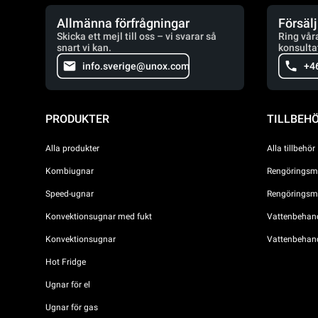
Allmänna förfrågningar
Försäl
Skicka ett mejl till oss – vi svarar så
Ring vår
snart vi kan.
konsulta
info.sverige@unox.com
+4
PRODUKTER
TILLBEH
Alla produkter
Alla tillbehör
Kombiugnar
Rengöringsme
Speed-ugnar
Rengöringsme
Konvektionsugnar med fukt
Vattenbehandl
Konvektionsugnar
Vattenbehan
Hot Fridge
Ugnar för el
Ugnar för gas