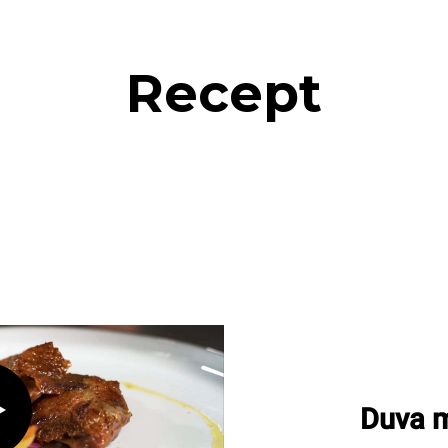
Recept
Duva m