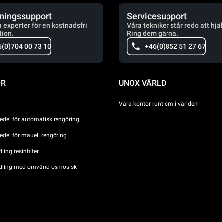
jningssupport
Servicesupport
a experter för en kostnadsfri
Våra tekniker står redo att hjä
tion.
Ring dem gärna.
6(0)704 00 73 10
+46(0)852 51 27 67
ÖR
UNOX VÄRLD
Våra kontor runt om i världen
del för automatisk rengöring
del för mauell rengöring
ing resinfilter
dling med omvänd osmosisk