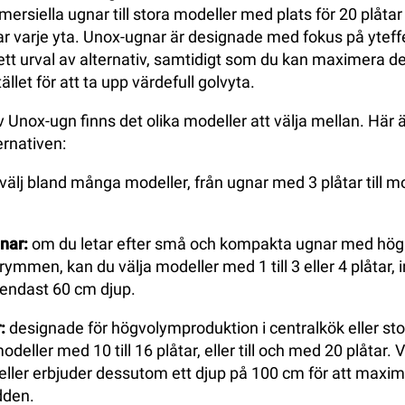
rsiella ugnar till stora modeller med plats för 20 plåtar
 varje yta. Unox-ugnar är designade med fokus på yteffe
rett urval av alternativ, samtidigt som du kan maximera de
tället för att ta upp värdefull golvyta.
v Unox-ugn finns det olika modeller att välja mellan. Här 
ternativen:
välj bland många modeller, från ugnar med 3 plåtar till 
nar:
om du letar efter små och kompakta ugnar med hög 
mmen, kan du välja modeller med 1 till 3 eller 4 plåtar, 
 endast 60 cm djup.
:
designade för högvolymproduktion i centralkök eller sto
odeller med 10 till 16 plåtar, eller till och med 20 plåtar. 
ler erbjuder dessutom ett djup på 100 cm för att maxim
edden.