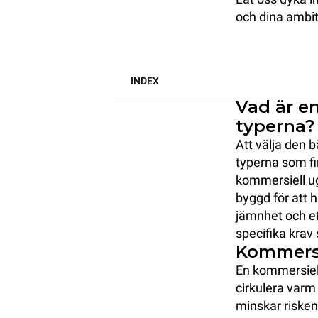
och dina ambit
INDEX
Vad är en
typerna?
Att välja den b
typerna som fin
kommersiell ug
byggd för att 
jämnhet och ef
specifika krav 
Kommersi
En kommersiell
cirkulera varm 
minskar risken