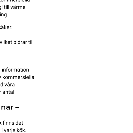
 till värme
ing.
säker:
ket bidrar till
i information
av kommersiella
nd våra
 antal
gnar –
k finns det
i varje kök.