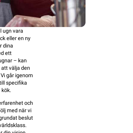
l ugn vara
k eller en ny
r dina
d ett
 ugnar – kan
att välja den
. Vi går igenom
ill specifika
 kök.
 erfarenhet och
ölj med när vi
lgrundat beslut
 världsklass.
 din vision