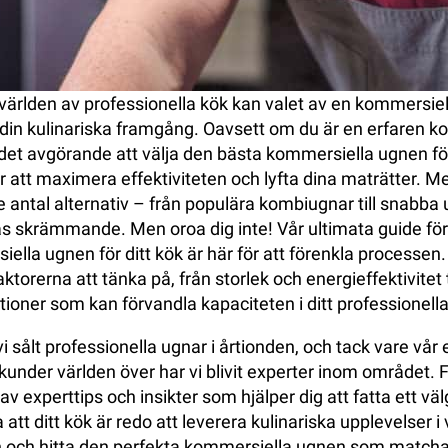
 världen av professionella kök kan valet av en kommersiel
din kulinariska framgång. Oavsett om du är en erfaren koc
 det avgörande att välja den bästa kommersiella ugnen fö
r att maximera effektiviteten och lyfta dina maträtter. Me
 antal alternativ – från populära kombiugnar till snabba
s skrämmande. Men oroa dig inte! Vår ultimata guide för 
ella ugnen för ditt kök är här för att förenkla processen
aktorerna att tänka på, från storlek och energieffektivitet t
tioner som kan förvandla kapaciteten i ditt professionella
i sålt professionella ugnar i årtionden, och tack vare vår
kunder världen över har vi blivit experter inom området. F
v experttips och insikter som hjälper dig att fatta ett vä
 att ditt kök är redo att leverera kulinariska upplevelser i
n och hitta den perfekta kommersiella ugnen som matchar