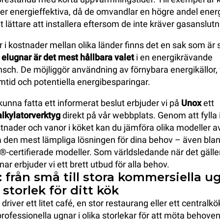
er energieffektiva, då de omvandlar en högre andel energi
t lättare att installera eftersom de inte kräver gasanslutn
r i kostnader mellan olika länder finns det en sak som är 
 elugnar är det mest hållbara valet
i en energikrävande
ch. De möjliggör användning av förnybara energikällor, vil
mtid och potentiella energibesparingar.
kunna fatta ett informerat beslut erbjuder vi på
Unox
ett
lkylatorverktyg
direkt på vår webbplats. Genom att fylla 
nader och vanor i köket kan du jämföra olika modeller 
a den mest lämpliga lösningen för dina behov – även bla
ertifierade modeller. Som världsledande när det gäller
nar erbjuder vi ett brett utbud för alla behov.
: från små till stora kommersiella u
 storlek för ditt kök
river ett litet café, en stor restaurang eller ett centralkö
professionella ugnar i olika storlekar för att möta behoven 