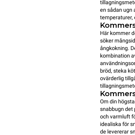
tillagningsmet
en sådan ugn 
temperaturer, 
Kommers
Här kommer de
söker mångsid
ångkokning. De
kombination av
användningsom
bröd, steka kö
ovärderlig till
tillagningsmet
Kommers
Om din högsta 
snabbugn det 
och varmluft f
idealiska för 
de levererar s