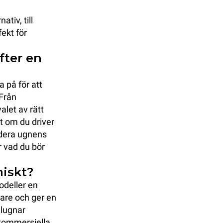
tiv, till
ekt för
fter en
a på för att
 Från
alet av rätt
t om du driver
ärdera ugnens
r vad du bör
miskt?
odeller en
are och ger en
elugnar
 kommersiella