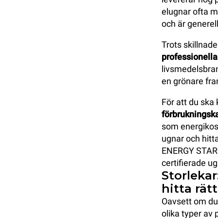
elugnar ofta m
och är generell
Trots skillnade
professionella
livsmedelsbrans
en grönare fra
För att du ska 
förbrukningska
som energikost
ugnar och hitt
ENERGY STAR®-c
certifierade ug
Storlekar
hitta rätt
Oavsett om du d
olika typer av 