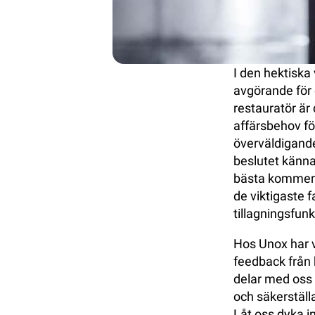
I den hektiska
avgörande för 
restauratör är
affärsbehov fö
överväldigande
beslutet känna
bästa kommersi
de viktigaste f
tillagningsfunk
Hos Unox har v
feedback från 
delar med oss a
och säkerställa
Låt oss dyka i