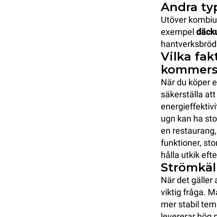
Andra ty
Utöver kombiug
exempel
däck
hantverksbröd
Vilka fak
kommersie
När du köper en
säkerställa att
energieffektivi
ugn kan ha sto
en restaurang, 
funktioner, sto
hålla utkik eft
Strömkäll
När det gäller
viktig fråga. 
mer stabil tem
levererar hög 