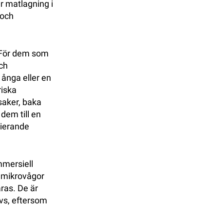
r matlagning i
 och
 För dem som
ch
 ånga eller en
riska
aker, baka
dem till en
rierande
mmersiell
 mikrovågor
ras. De är
vs, eftersom