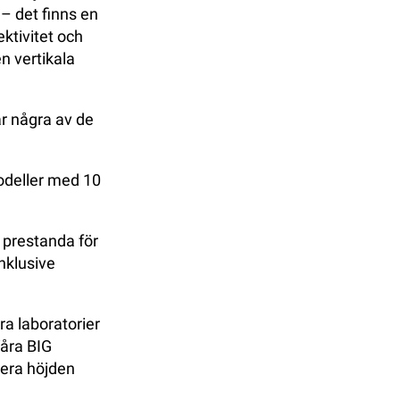
 – det finns en
ktivitet och
n vertikala
är några av de
modeller med 10
prestanda för
inklusive
ra laboratorier
Våra BIG
era höjden