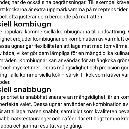
oder, har de också sina begränsningar. Till exempel kräve
att kockarna är extra uppmärksamma på receptens tider
och ofta justerar dem beroende på maträtten.
iell kombiugn
 populära kommersiella kombiugnarna till undsättning.
ighet erbjuder kombiugnar en kombination av varmluft o
ssa ugnar ger flexibiliteten att laga mat med torr värme,
 båda, vilket gör dem lämpliga för en mängd olika kulina
råden. Kombiugnar kan användas för att ångkoka gröns
tt och mycket mer. Deras mångsidighet och precision gör 
gång i alla kommersiella kök – särskilt i kök som kräver va
oder.
iell snabbugn
prioritet är snabbhet snarare än mångsidighet, är en ko
perfekta valet. Dessa ugnar använder en kombination av
ör att tillaga maten snabbt, samtidigt som kvaliteten beva
snabbmatsrestauranger och caféer där ett högt tempo krä
nabba och jämna resultat varje gång.