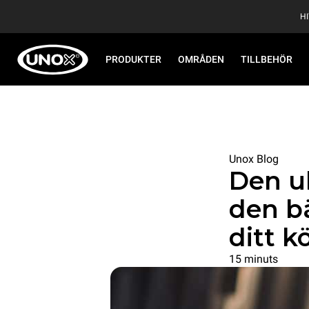
H
PRODUKTER
OMRÅDEN
TILLBEHÖR
Unox Blog
Den ul
den b
ditt k
15 minuts