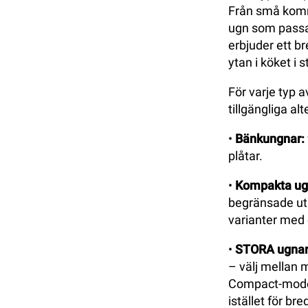
Från små komme
ugn som passar
erbjuder ett b
ytan i köket i s
För varje typ a
tillgängliga al
•
Bänkungnar:
plåtar.
•
Kompakta ug
begränsade utry
varianter med
•
STORA ugnar
– välj mellan m
Compact-model
istället för br