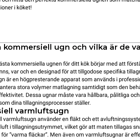
ioner i köket!
 kommersiell ugn och vilka är de v
ästa kommersiella ugnen för ditt kök börjar med att först
ns, var och en designad för att tillgodose specifika till
n är en högpresterande apparat som används i professio
hantera stora volymer matlagning samtidigt som den behål
fektivitet. Dessa ugnar måste vara hållbara, pålitliga och
som dina tillagningsprocesser ställer.
ell varmluftsugn
 varmluftsugn använder en fläkt och ett avluftningssyste
luft i tillagningsutrymmet, vilket gör att maten tillagas s
 för ”varma fläckar”. Men även om varmluftsugnar är effe