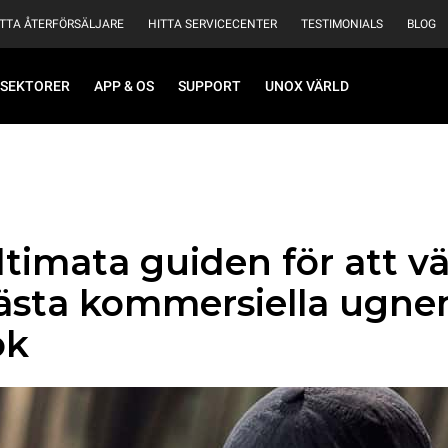
ITTA ÅTERFÖRSÄLJARE
HITTA SERVICECENTER
TESTIMONIALS
BLOG
SEKTORER
APP & OS
SUPPORT
UNOX VÄRLD
timata guiden för att vä
ästa kommersiella ugnen
ök