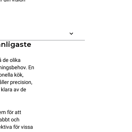
anligaste
å de olika
agningsbehov. En
nella kök,
ler precision,
 klara av de
m för att
nabbt och
ktiva för vissa