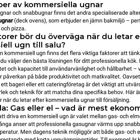
per av kommersiella ugnar
nar och snabbugnar finns det andra specialiserade alterna
ugnar
(deck ovens), som erbjuder en jämn bakmiljö – perf
 och pizza.
torer bör du överväga när du letar e
ll ugn till salu?
 kommersiell ugn finns det flera viktiga faktorer att tänk
 du väljer den bästa lösningen för ditt professionella kök.
tet och kapacitet till användarvänlighet och hållbarhet – v
r påverkan på både produktivitet och matkvalitet. Oavset
ett bageri eller ett cateringföretag är det viktigt att utv
rlek och teknik för att matcha dina specifika behov. Här ä
er när du letar efter kommersiella ugnar till försäljning.
a: Gas eller el – vad är mest ekono
 att driva en kommersiell ugn är valet mellan gas- och elm
Många anser att professionella gasugnar värms upp snabb
peratur. Men dagens teknik möjliggör att både gas- och 
prestanda med korta uppvärmningstider. Till exempel är