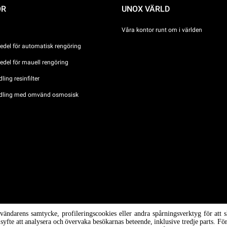
ÖR
UNOX VÄRLD
Våra kontor runt om i världen
del för automatisk rengöring
del för mauell rengöring
ing resinfilter
dling med omvänd osmosisk
ova n °
nvändarens samtycke, profileringscookies eller andra spårningsverktyg för at
/ CF
i syfte att analysera och övervaka besökarnas beteende, inklusive tredje parts. F