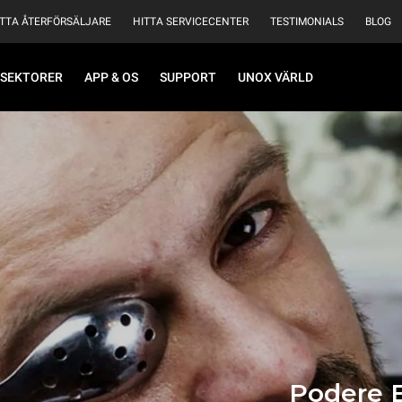
ITTA ÅTERFÖRSÄLJARE
HITTA SERVICECENTER
TESTIMONIALS
BLOG
SEKTORER
APP & OS
SUPPORT
UNOX VÄRLD
Podere B