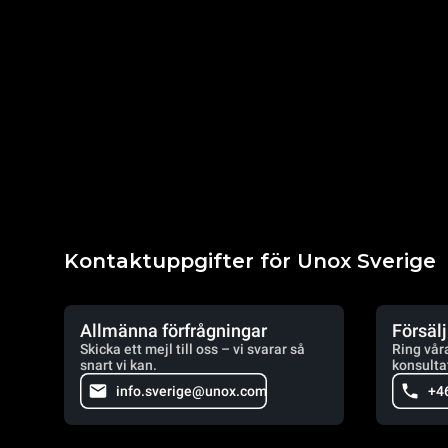
Kontaktuppgifter för Unox Sverige
Allmänna förfrågningar
Försäl
Skicka ett mejl till oss – vi svarar så
Ring vår
snart vi kan.
konsulta
info.sverige@unox.com
+4