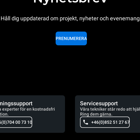
Håll dig uppdaterad om projekt, nyheter och evenemang
PRENUMERERA
jningssupport
Servicesupport
a experter för en kostnadsfri
Våra tekniker står redo att hjä
tion.
Ring dem gärna.
6(0)704 00 73 10
+46(0)852 51 27 67