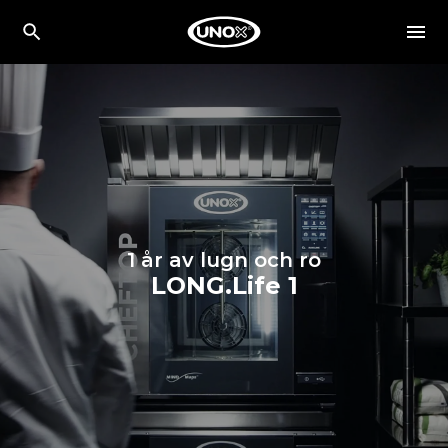
1 år av lugn och ro
LONG.Life 1