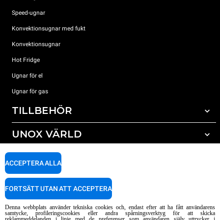
Speed-ugnar
Konvektionsugnar med fukt
Konvektionsugnar
Hot Fridge
Ugnar för el
Ugnar för gas
TILLBEHÖR
UNOX VÄRLD
Alla tillbehör
Rengöringsmedel för automatisk rengöring
SUPPORT
Våra kontor runt om i världen
ACCEPTERA ALLA
Rengöringsmedel för mauell rengöring
Vattenbehandling resinfilter
Unox garanti
FORTSÄTT UTAN ATT ACCEPTERA
Vattenbehandling med omvänd osmosisk
HITTA ÅTERFÖRSÄLJARE
Denna webbplats använder tekniska cookies och, endast efter att ha fått användarens
HITTA SERVICECENTER
samtycke, profileringscookies eller andra spårningsverktyg för att skicka
reklammeddelanden i linje med de preferenser som användaren själv uttrycker i