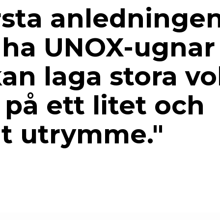
sta anledningen t
t ha UNOX-ugnar 
 kan laga stora v
å ett litet och
t utrymme."