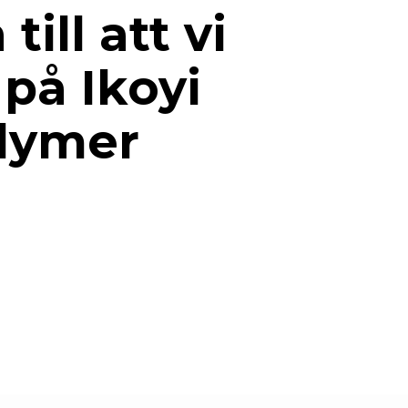
ill att vi
på Ikoyi
olymer