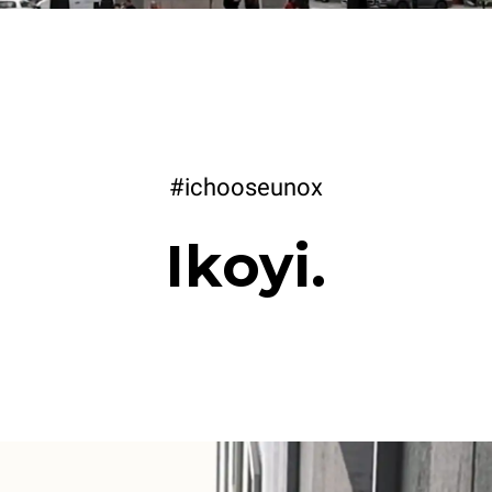
#ichooseunox
Ikoyi.