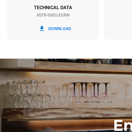
TECHNICAL DATA
XEFR-06EU-EGRN
*
Förbrukning i kwh och co2-utsläpp
Förbrukning i
DOWNLOAD
17,5 kWh/d
En