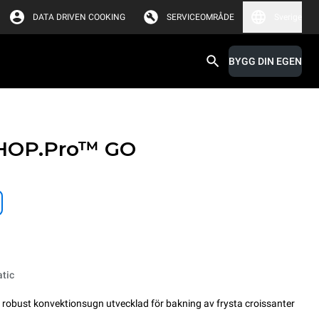
DATA DRIVEN COOKING
SERVICEOMRÅDE
Sverige
BYGG DIN EGEN
HOP.Pro™
GO
tic
bust konvektionsugn utvecklad för bakning av frysta croissanter