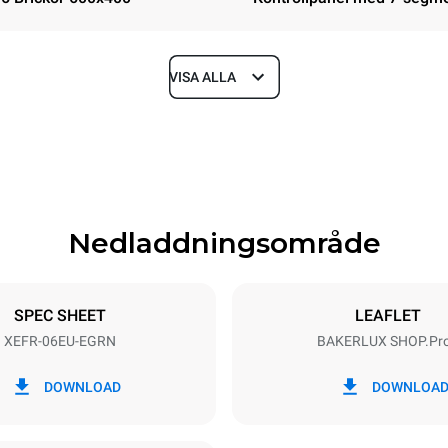
VISA ALLA
Depth
811 mm
Nedladdningsområde
ys
Tray size
600x400
SPEC SHEET
LEAFLET
XEFR-06EU-EGRN
BAKERLUX SHOP.Pr
Electric power
N~ / 220-240V 3~
9.5 kW
DOWNLOAD
DOWNLOA