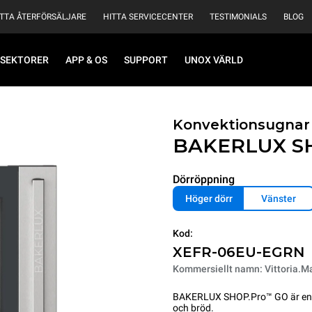
ITTA ÅTERFÖRSÄLJARE
HITTA SERVICECENTER
TESTIMONIALS
BLOG
SEKTORER
APP & OS
SUPPORT
UNOX VÄRLD
Konvektionsugnar
BAKERLUX S
Dörröppning
Höger dörr
Vänster
Kod:
XEFR-06EU-EGRN
Kommersiellt namn: Vittoria.Ma
BAKERLUX SHOP.Pro™ GO är en ro
och bröd.