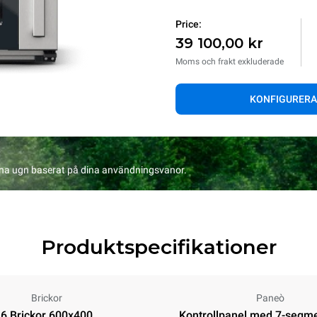
Price:
39 100,00 kr
Moms och frakt exkluderade
KONFIGURERA
na ugn baserat på dina användningsvanor.
Produktspecifikationer
Brickor
Paneò
6 Brickor 600x400
Kontrollpanel med 7-segm