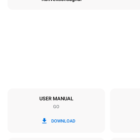
Dimensioner
Width
800 mm
Weight
72 kg
Specifikationer för brickor
Number of tra
6
USER MANUAL
GO
Strömförsörjning
Voltage
380-415V 3
DOWNLOAD
Kontakttyp
INGÅR INTE