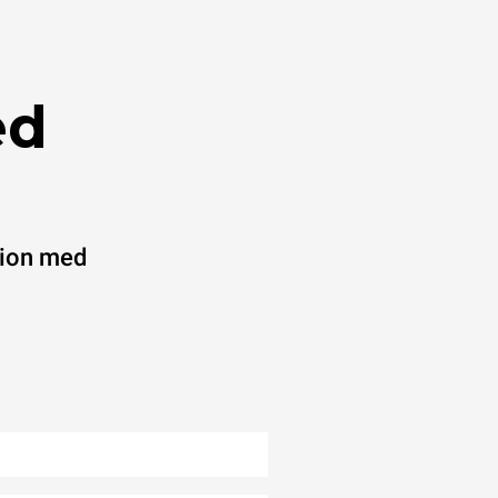
ed
ation med