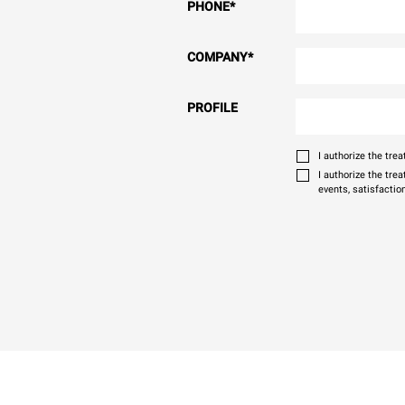
PHONE
*
COMPANY
*
PROFILE
I authorize the tr
I authorize the tre
events, satisfactio