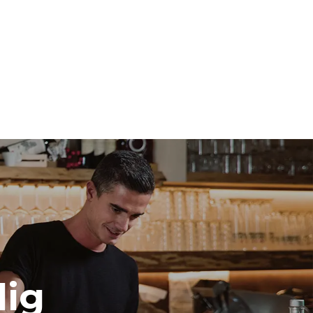
ast de
ndirekta
 det nät som
kan
köpa energi
or.
lig