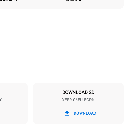
Height
682 mm
Distance between trays
75 mm
DOWNLOAD 2D
o™
XEFR-06EU-EGRN
Frequency
50 / 60 Hz
D
DOWNLOAD