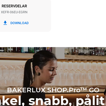
RESERVDELAR
XEFR-06EU-EGRN
 kWh
CO2-utsläpp
DOWNLOAD
ag
0 kg CO2/dag
Uppskattningen inkluderar end
direkta utsläppen från ugnen. I
utsläpp beror på energimixen i
det är anslutet till; det senare 
elimineras genom att välja att 
producerad från förnybara käll
BAKERLUX SHOP.Pro™ GO
kel, snabb, pålit