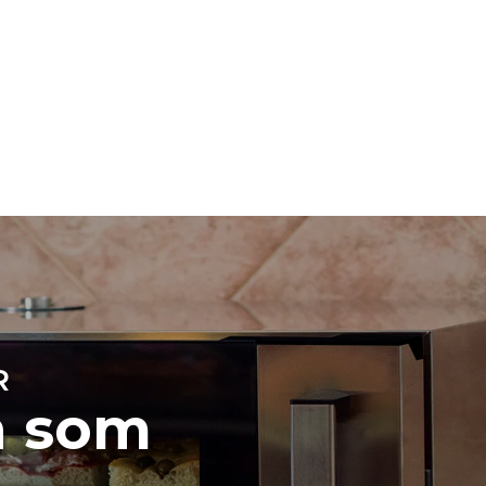
Beräknad vid daglig användning av ugnen (300
dagar/år):
8 medelstora laster croissanter
ast de
ndirekta
 det nät som
kan
köpa energi
or.
R
n som