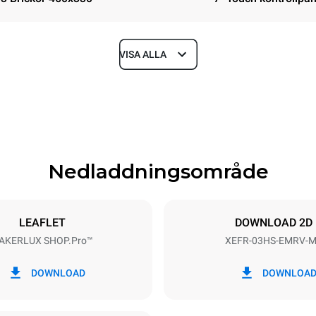
VISA ALLA
Depth
669 mm
Nedladdningsområde
ys
Tray size
460x330
LEAFLET
DOWNLOAD 2D
AKERLUX SHOP.Pro™
XEFR-03HS-EMRV-
Electric power
~
3 kW
DOWNLOAD
DOWNLOA