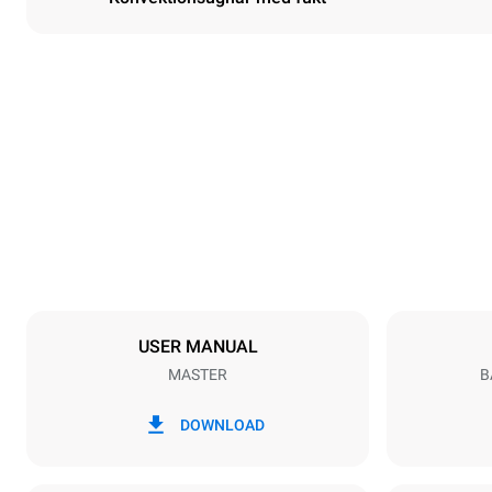
Dimensioner
Width
600 mm
Weight
36 kg
Specifikationer för brickor
Number of tra
3
USER MANUAL
MASTER
B
Strömförsörjning
Voltage
220-240V 1
DOWNLOAD
Kontakttyp
Schuko | ✓