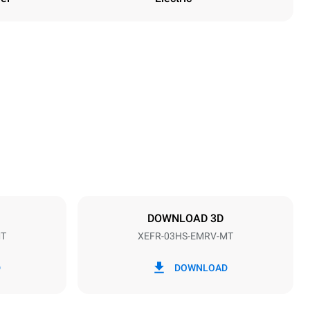
Height
427 mm
Distance between trays
75 mm
DOWNLOAD 3D
MT
XEFR-03HS-EMRV-MT
Frequency
50 / 60 Hz
D
DOWNLOAD