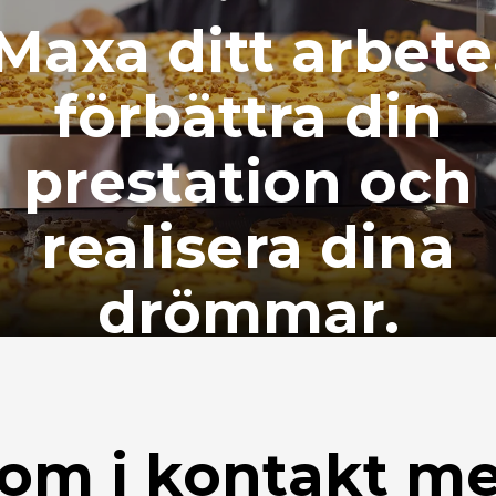
Maxa ditt arbete
förbättra din
prestation och
realisera dina
drömmar.
om i kontakt m