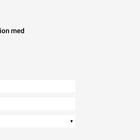
ation med
▾