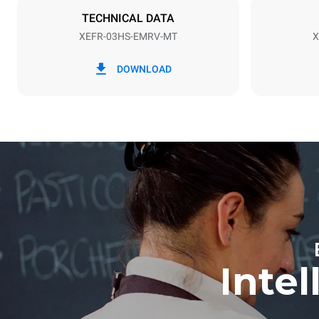
TECHNICAL DATA
XEFR-03HS-EMRV-MT
X
*
Förbrukning i kwh och co2-utsläpp
Förbrukning i
DOWNLOAD
3,5 kWh/da
Inte