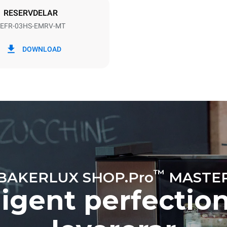
RESERVDELAR
EFR-03HS-EMRV-MT
 kWh
CO2-utsläpp
DOWNLOAD
g
0 kg CO2/dag
Uppskattningen inkluderar end
direkta utsläppen från ugnen. I
utsläpp beror på energimixen i
det är anslutet till; det senare 
elimineras genom att välja att 
producerad från förnybara käll
™
BAKERLUX SHOP.Pro
MASTE
lligent perfectio