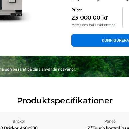
Price:
23 000,00 kr
Moms och frakt exkluderade
KONFIGURERA
na ugn baserat på dina användningsvanor.
Produktspecifikationer
Brickor
Paneò
3 Brickor 460x330
7 "Touch kontrollpan