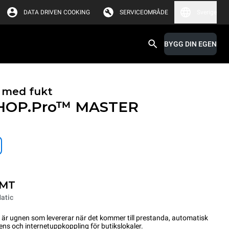
DATA DRIVEN COOKING
SERVICEOMRÅDE
Sverige
BYGG DIN EGEN
 med fukt
HOP.Pro™
MASTER
-MT
atic
ugnen som levererar när det kommer till prestanda, automatisk
igens och internetuppkoppling för butikslokaler.