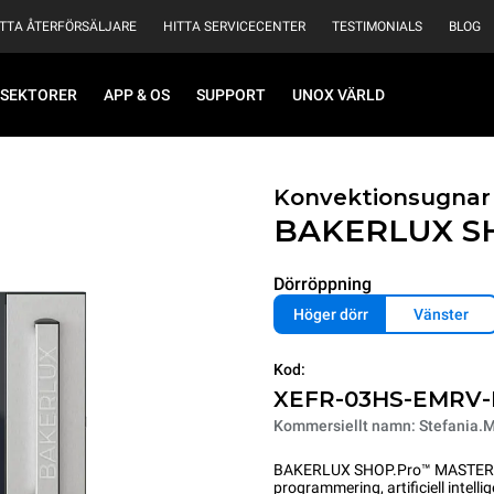
ITTA ÅTERFÖRSÄLJARE
HITTA SERVICECENTER
TESTIMONIALS
BLOG
SEKTORER
APP & OS
SUPPORT
UNOX VÄRLD
Konvektionsugnar
BAKERLUX S
Dörröppning
Höger dörr
Vänster
Kod:
XEFR-03HS-EMRV
Kommersiellt namn: Stefania.M
BAKERLUX SHOP.Pro™ MASTER är 
programmering, artificiell intell