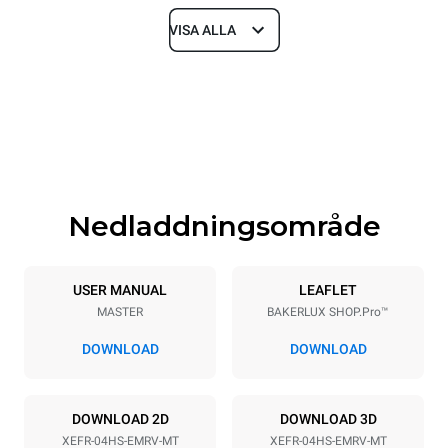
VISA ALLA
Dimensioner
Width
Depth
600 mm
669 mm
Height
Weight
502 mm
39 kg
Nedladdningsområde
Specifikationer för brickor
Number of trays
Tray size
4
460x330
USER MANUAL
LEAFLET
MASTER
BAKERLUX SHOP.Pro™
Distance between trays
75 mm
DOWNLOAD
DOWNLOAD
Strömförsörjning
DOWNLOAD 2D
DOWNLOAD 3D
XEFR-04HS-EMRV-MT
XEFR-04HS-EMRV-MT