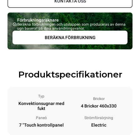
KONTAKTA OSS
Förbrukningsräknare
Beräkna förbrukningen och utsläppen som produceras av denna
ugn baserat på dina användningsvanor.
BERÄKNA FÖRBRUKNING
Produktspecifikationer
Typ
Brickor
Konvektionsugnar med
4 Brickor 460x330
fukt
Paneò
Strömförsörjning
7 "Touch kontrollpanel
Electric