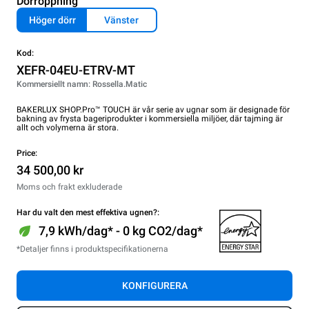
Dörröppning
Höger dörr
Vänster
Kod:
XEFR-04EU-ETRV-MT
Kommersiellt namn: Rossella.Matic
BAKERLUX SHOP.Pro™ TOUCH är vår serie av ugnar som är designade för
bakning av frysta bageriprodukter i kommersiella miljöer, där tajming är
allt och volymerna är stora.
Price:
34 500,00 kr
Moms och frakt exkluderade
Har du valt den mest effektiva ugnen?:
7,9 kWh/dag* - 0 kg CO2/dag*
*Detaljer finns i produktspecifikationerna
KONFIGURERA