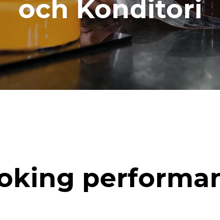
och Konditori
oking performa