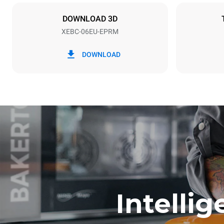
X | ✓
DOWNLOAD 3D
XEBC-06EU-EPRM
*
Förbrukning i kwh och co2-utsläpp
Förbrukning i
DOWNLOAD
14,6 kWh/d
Beräknad med 
(42 veckor/år)
1 kort tvätt
Intelli