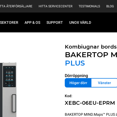
ITTA ÅTERFÖRSÄLJARE
HITTA SERVICECENTER
TESTIMONIALS
BLOG
SEKTORER
APP & OS
SUPPORT
UNOX VÄRLD
Kombiugnar bords
BAKERTOP M
PLUS
Dörröppning
Höger dörr
Vänster
Kod:
XEBC-06EU-EPRM
BAKERTOP MIND.Maps™ PLUS är en