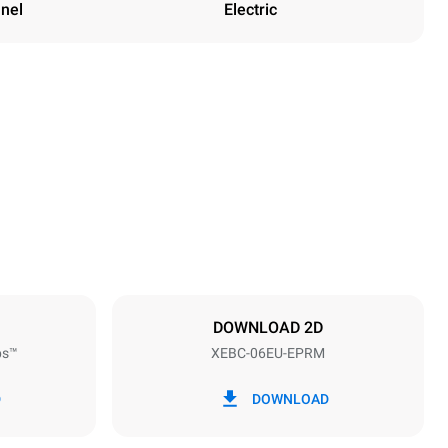
anel
Electric
Height
842 mm
Distance between trays
80 mm
DOWNLOAD 2D
ps™
XEBC-06EU-EPRM
Frequency
50 / 60 Hz
D
DOWNLOAD