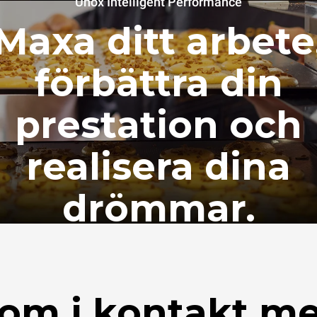
Unox Intelligent Performance
Maxa ditt arbete
förbättra din
prestation och
realisera dina
drömmar.
om i kontakt m