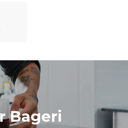
Beräknad vid daglig användning av ugnen (300
D
dagar/år):
8 medelstora laster croissanter
ast de
ndirekta
 det nät som
kan
köpa energi
or.
r Bageri