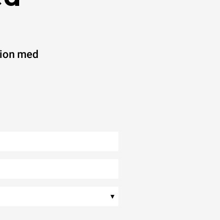
ation med
▾