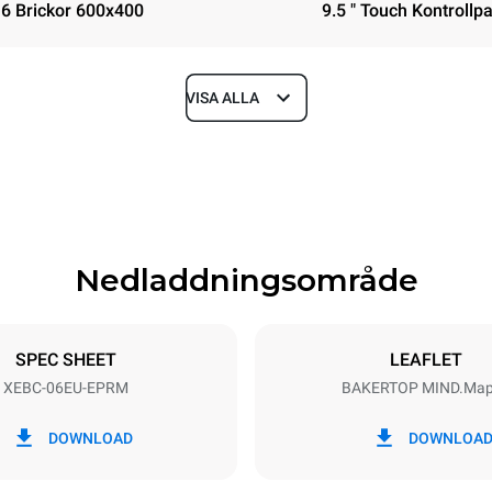
6 Brickor 600x400
9.5 " Touch Kontrollp
VISA ALLA
Depth
967 mm
Nedladdningsområde
ys
Tray size
600x400
SPEC SHEET
LEAFLET
XEBC-06EU-EPRM
BAKERTOP MIND.Ma
Electric power
~ / 220-240V 3~ / 220-240V
14,3 kW / 14,3 kW / 14,3 kW
DOWNLOAD
DOWNLOA