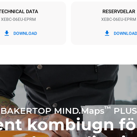
TECHNICAL DATA
RESERVDELAR
XEBC-06EU-EPRM
XEBC-06EU-EPRM
 kWh
CO2-utsläpp
DOWNLOAD
DOWNLOA
ag
0 kg CO2/dag
Uppskattningen inkluderar end
direkta utsläppen från ugnen. I
utsläpp beror på energimixen i
det är anslutet till; det senare 
elimineras genom att välja att 
producerad från förnybara käll
följande veckovisa tvättprogram
:
™
BAKERTOP MIND.Maps
PLUS
gent kombiugn fö