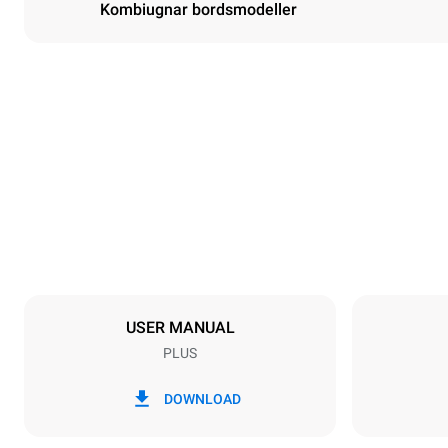
Kombiugnar bordsmodeller
Dimensioner
Width
860 mm
Weight
112 kg
Specifikationer för brickor
Number of tra
6
USER MANUAL
PLUS
Strömförsörjning
Voltage
380-415V 3N
DOWNLOAD
1~
Kontakttyp