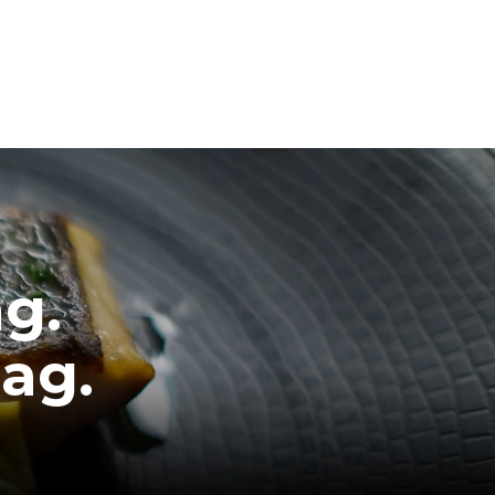
g.
dag.