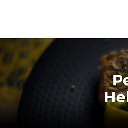
P
Hel