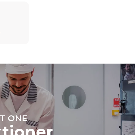
Beräknad med antagande av daglig användning
av ugnen (365 dagar/år):
D
6 fulla lass stekt kyckling
6 fulla laster matlagning med ånga
ast de
ndirekta
 det nät som
kan
köpa energi
or.
T ONE
ktioner