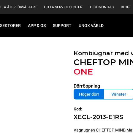
ITTA ÅTERFÖRSÄLJARE
HITTA SERVICECENTER
TESTIMONIALS
BLOG
SEKTORER
APP & OS
SUPPORT
UNOX VÄRLD
Kombiugnar med 
CHEFTOP MI
ONE
Dörröppning
Höger dörr
Vänster
Kod:
XECL-2013-E1RS
Vagnugnen CHEFTOP MIND.Maps™