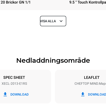
20 Brickor GN 1/1
9.5 " Touch Kontrollp
VISA ALLA
Depth
1002 mm
Nedladdningsområde
ys
Tray size
GN 1/1
SPEC SHEET
LEAFLET
XECL-2013-E1RS
CHEFTOP MIND.Map
Electric power
N~ / 220-240V 3~
35,5 kW
DOWNLOAD
DOWNLOA