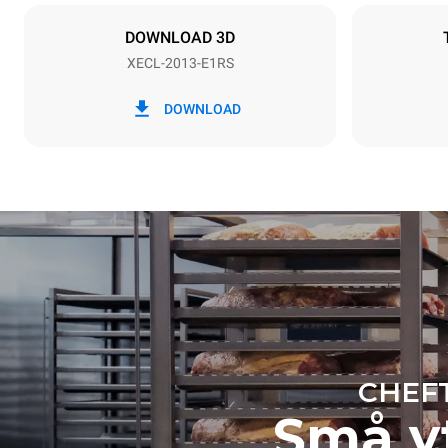
INGÅR INTE
DOWNLOAD 3D
XECL-2013-E1RS
*
Förbrukning i kwh och co2-utsläpp
Förbrukning i
DOWNLOAD
179,9 kWh/
Beräknad med 
tvättprogram 
7 långa tvät
CHEF
Små yt