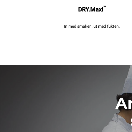
™
DRY.Maxi
In med smaken, ut med fukten.
Ar