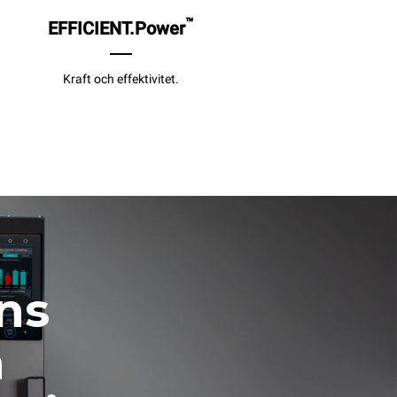
™
EFFICIENT.Power
Kraft och effektivitet.
ens
h