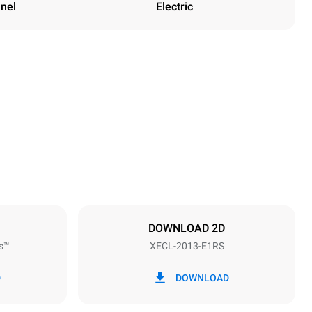
anel
Electric
Height
1875 mm
Distance between trays
67 mm
DOWNLOAD 2D
s™
XECL-2013-E1RS
Frequency
50 / 60 Hz
D
DOWNLOAD