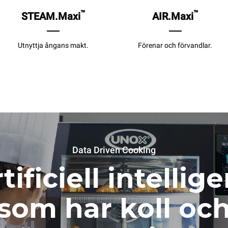
™
™
STEAM.Maxi
AIR.Maxi
Utnyttja ångans makt.
Förenar och förvandlar.
Data Driven Cooking
tificiell intellig
som har koll oc