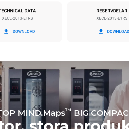
TECHNICAL DATA
RESERVDELAR
XECL-2013-E1RS
XECL-2013-E1RS
 kWh
CO2-utsläpp
DOWNLOAD
DOWNLOA
dag
0 kg CO2/dag
Uppskattningen inkluderar end
direkta utsläppen från ugnen. I
utsläpp beror på energimixen i
det är anslutet till; det senare 
elimineras genom att välja att 
producerad från förnybara käll
antagande av följande veckovisa
(52 veckor/år):
tar
™
TOP MIND.Maps
BIG COMPAC
or, stora produ