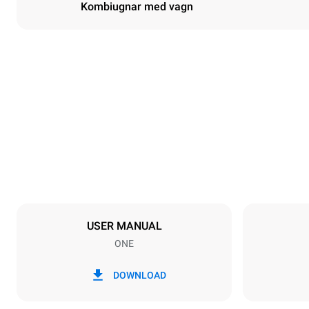
Kombiugnar med vagn
Dimensioner
Width
650 mm
Weight
285 kg
Specifikationer för brickor
Number of tra
20
USER MANUAL
ONE
Strömförsörjning
Voltage
380-415V 3
DOWNLOAD
Kontakttyp