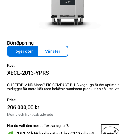
Dörröppning
Höger dörr
Vänster
Kod:
XECL-2013-YPRS
CHEFTOP MIND.Maps™ BIG COMPACT PLUS vagnugn är det optimala
verktyget för stora kök som behöver maximera produktion på liten yta.
Price:
206 000,00 kr
Moms och frakt exkluderade
Har du valt den mest effektiva ugnen?:
161,2 kWh/dag* - 0 kg CO2/dag*