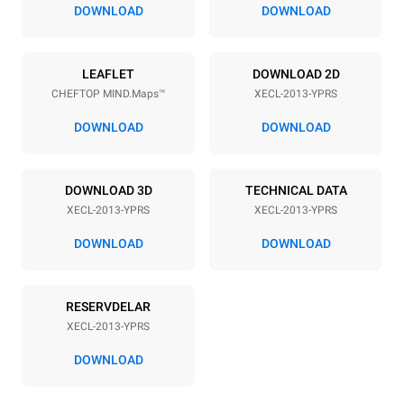
67 mm
DOWNLOAD
DOWNLOAD
Strömförsörjning
LEAFLET
DOWNLOAD 2D
CHEFTOP MIND.Maps™
XECL-2013-YPRS
Voltage
Electric power
380-415V 3N~
38,5 kW
DOWNLOAD
DOWNLOAD
Frequency
Kontakttyp
50 / 60 Hz
X | ✓
DOWNLOAD 3D
TECHNICAL DATA
XECL-2013-YPRS
XECL-2013-YPRS
*
Förbrukning i kwh och co2-utsläpp
DOWNLOAD
DOWNLOAD
Förbrukning i kWh
CO2-utsläpp
161,2 kWh/dag
0 kg CO2/dag
RESERVDELAR
Uppskattningen inkluderar
endast de direkta
XECL-2013-YPRS
utsläppen från ugnen.
Indirekta utsläpp beror på
DOWNLOAD
energimixen i det nät som
det är anslutet till; det
senare kan elimineras