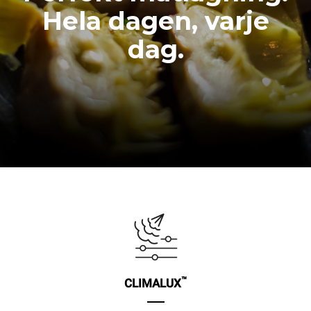
Hela dagen, varje
dag.
™
CLIMALUX