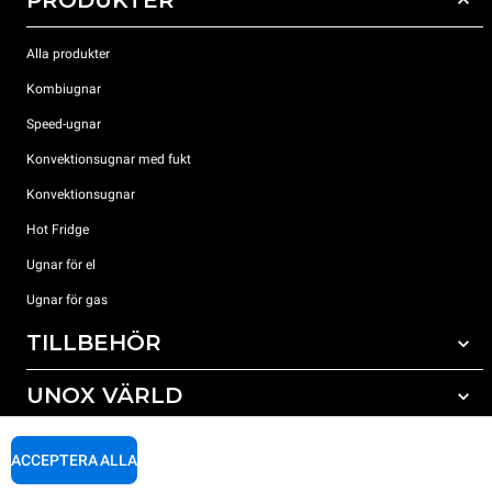
PRODUKTER
Alla produkter
Kombiugnar
Speed-ugnar
Konvektionsugnar med fukt
Konvektionsugnar
Hot Fridge
Ugnar för el
Ugnar för gas
TILLBEHÖR
UNOX VÄRLD
Alla tillbehör
Rengöringsmedel för automatisk rengöring
SUPPORT
Våra kontor runt om i världen
ACCEPTERA ALLA
Rengöringsmedel för mauell rengöring