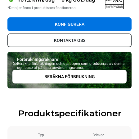
*Detaljer finns i produktspecifikationerna
KONFIGURERA
KONTAKTA OSS
Förbrukningsräknare
Beräkna förbrukningen och utsläppen som produceras av denna
ugn baserat på dina användningsvanor.
BERÄKNA FÖRBRUKNING
Produktspecifikationer
Typ
Brickor