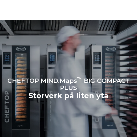
genom att välja att köpa
energi producerad från
förnybara
källor.
Greenhouse Gas
Protocol
Beräknad med antagande av
Beräknad med antagande av
daglig användning av ugnen
följande veckovisa tvättprogram
(365 dagar/år):
(52 veckor/år):
6 fulla lass stekt kyckling
7 långa tvättar
6 fulla laster matlagning
med ånga
™
CHEFTOP MIND.Maps
BIG COMPACT
PLUS
Storverk på liten yta