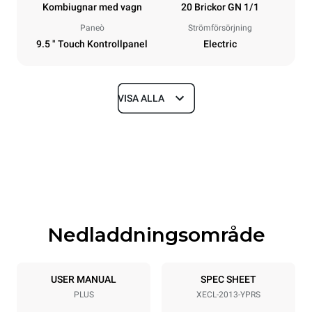
Kombiugnar med vagn
20 Brickor GN 1/1
Paneò
Strömförsörjning
9.5 " Touch Kontrollpanel
Electric
VISA ALLA
Dimensioner
Width
Depth
650 mm
1002 mm
Height
Weight
1875 mm
296 kg
Nedladdningsområde
Specifikationer för brickor
Number of trays
Tray size
20
GN 1/1
USER MANUAL
SPEC SHEET
PLUS
XECL-2013-YPRS
Distance between trays