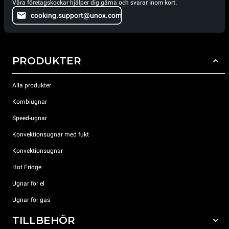
Våra företagskockar hjälper dig gärna och svarar inom kort.
cooking.support@unox.com
PRODUKTER
Alla produkter
Kombiugnar
Speed-ugnar
Konvektionsugnar med fukt
Konvektionsugnar
Hot Fridge
Ugnar för el
Ugnar för gas
TILLBEHÖR