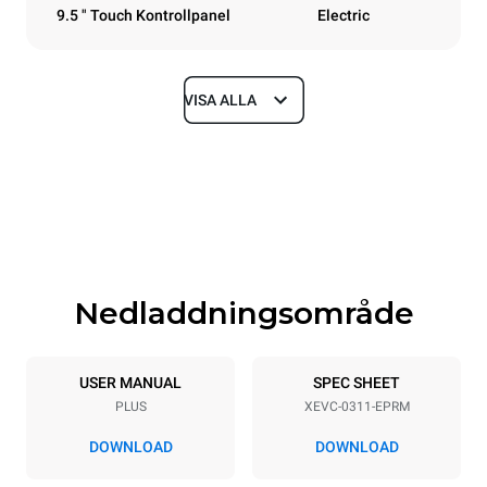
9.5 " Touch Kontrollpanel
Electric
VISA ALLA
Dimensioner
Width
Depth
750 mm
783 mm
Height
Weight
538 mm
56 kg
Nedladdningsområde
Specifikationer för brickor
Number of trays
Tray size
3
GN 1/1
USER MANUAL
SPEC SHEET
PLUS
XEVC-0311-EPRM
Distance between trays
67 mm
DOWNLOAD
DOWNLOAD