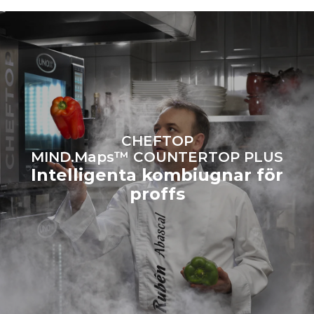
förnybara
källor.
Greenhouse Gas
Protocol
Beräknad vid daglig användning
Beräknad med följande
av ugnen (300 dagar/år):
veckovisa tvättprogram (42
veckor/år):
6 lätta laddningar grillad
1 lång tvätt
kyckling (laddat med 20%)
1 medium tvätt
1 full laddning rostad
potatis
3 fulla laster matlagning
med ånga
CHEFTOP
2 timmar tom ugn på 180 °C
MIND.Maps™ COUNTERTOP PLUS
Intelligenta kombiugnar för
proffs