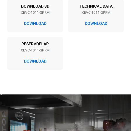
DOWNLOAD 3D
TECHNICAL DATA
Kontakttyp
XEVC-1011-GPRM
XEVC-1011-GPRM
Schuko | ✓
DOWNLOAD
DOWNLOAD
*
Förbrukning i kwh och co2-utsläpp
RESERVDELAR
Förbrukning i kWh
CO2-utsläpp
XEVC-1011-GPRM
45,7 kWh/dag
8,3 kg CO2/dag
Uppskattningen inkluderar
DOWNLOAD
endast de direkta
utsläppen från
gasförbränning. De direkta
utsläppen från
elförbrukningen är lika med
noll. Indirekta elektriska
utsläpp beror på
energimixen i det nät som
det är anslutet till; dessa
kan omintetgöras genom
att välja att köpa energi
som genereras från
förnybara källor. Inga data
finns tillgängliga för att
beräkna indirekta utsläpp