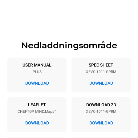
750 mm
783 mm
Height
Weight
1010 mm
117 kg
Nedladdningsområde
Specifikationer för brickor
Number of trays
Tray size
10
GN 1/1
USER MANUAL
SPEC SHEET
PLUS
XEVC-1011-GPRM
Distance between trays
67 mm
DOWNLOAD
DOWNLOAD
Strömförsörjning
LEAFLET
DOWNLOAD 2D
CHEFTOP MIND.Maps™
XEVC-1011-GPRM
Voltage
Electric power
220-240V 1N~
1 kW
DOWNLOAD
DOWNLOAD
Frequency
Nominal gas power max.
50 / 60 Hz
22 kW