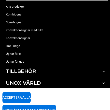
Alla produkter
Kombiugnar
Speed-ugnar
Konvektionsugnar med fukt
Konvektionsugnar
Hot Fridge
Ugnar för el
Ugnar för gas
TILLBEHÖR
UNOX VÄRLD
Alla tillbehör
Rengöringsmedel för automatisk rengöring
SUPPORT
Våra kontor runt om i världen
ACCEPTERA ALLA
Rengöringsmedel för mauell rengöring
Vattenbehandling resinfilter
Unox garanti