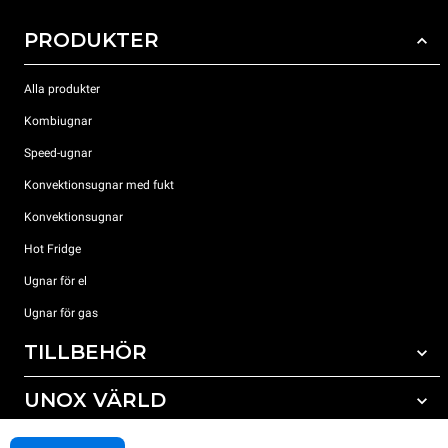
PRODUKTER
Alla produkter
Kombiugnar
Speed-ugnar
Konvektionsugnar med fukt
Konvektionsugnar
Hot Fridge
Ugnar för el
Ugnar för gas
TILLBEHÖR
UNOX VÄRLD
Alla tillbehör
Rengöringsmedel för automatisk rengöring