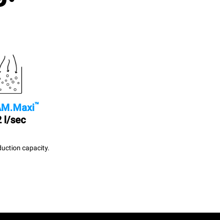
™
M.Maxi
 l/sec
uction capacity.