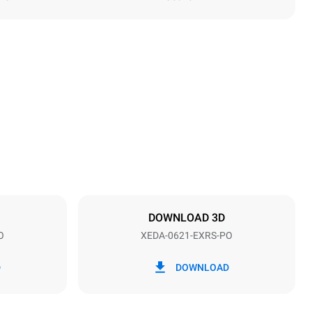
Height
849 mm
Distance between trays
77 mm
DOWNLOAD 3D
O
XEDA-0621-EXRS-PO
Frequency
50 / 60 Hz
D
DOWNLOAD