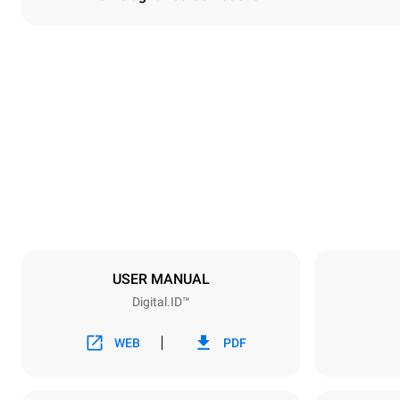
Dimensioner
Width
860 mm
Weight
150 kg
Specifikationer för brickor
Number of tra
6
USER MANUAL
Digital.ID™
Strömförsörjning
Voltage
380-415V 3
WEB
PDF
Kontakttyp
INGÅR INTE