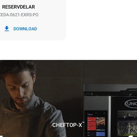
RESERVDELAR
XEDA-0621-EXRS-PO
 kWh
CO2-utsläpp
DOWNLOAD
0 kg CO2/dag
Uppskattningen inkluderar end
direkta utsläppen från ugnen. I
utsläpp beror på energimixen i
det är anslutet till; det senare 
elimineras genom att välja att 
producerad från förnybara käll
antagande av följande veckovisa
(52 veckor/år):
tar
™
CHEFTOP-X