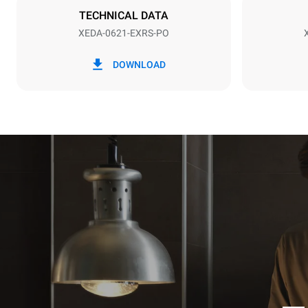
TECHNICAL DATA
XEDA-0621-EXRS-PO
*
Förbrukning i kwh och co2-utsläpp
Förbrukning i
DOWNLOAD
91 kWh/dag
Beräknad med 
tvättprogram 
7 långa tvät