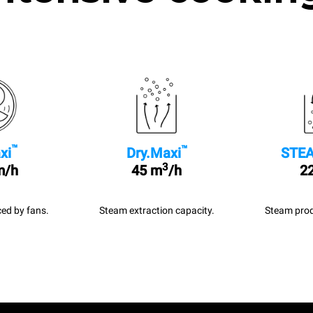
™
™
xi
Dry.Maxi
STEA
3
m/h
45 m
/h
22
ed by fans.
Steam extraction capacity.
Steam prod