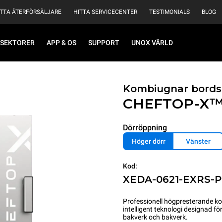
ITTA ÅTERFÖRSÄLJARE
HITTA SERVICECENTER
TESTIMONIALS
BLOG
SEKTORER
APP & OS
SUPPORT
UNOX VÄRLD
Kombiugnar bords
CHEFTOP-X
Dörröppning
Höger dörr
Vänster
Kod:
XEDA-0621-EXRS-
Professionell högpresterande k
intelligent teknologi designad f
bakverk och bakverk.