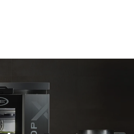
Beräknad med antagande av daglig användning
av ugnen (365 dagar/år):
6 fulla lass stekt kyckling
6 fulla laster matlagning med ånga
ast de
ndirekta
 det nät som
kan
köpa energi
or.