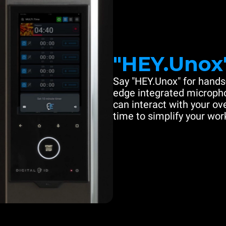
"HEY.Unox
Say "HEY.Unox" for hands-
edge integrated microph
can interact with your ove
time to simplify your work