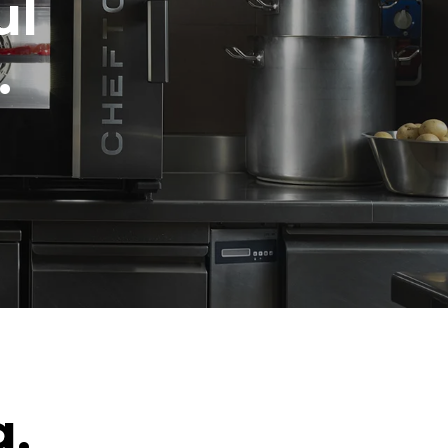
ul
.
g.