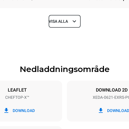
VISA ALLA
Depth
1180 mm
Nedladdningsområde
ys
Tray size
GN 2/1
LEAFLET
DOWNLOAD 2D
CHEFTOP-X™
XEDA-0621-EXRS-P
Electric power
N~ / 220-240V 3~
23,1 kW
DOWNLOAD
DOWNLOA