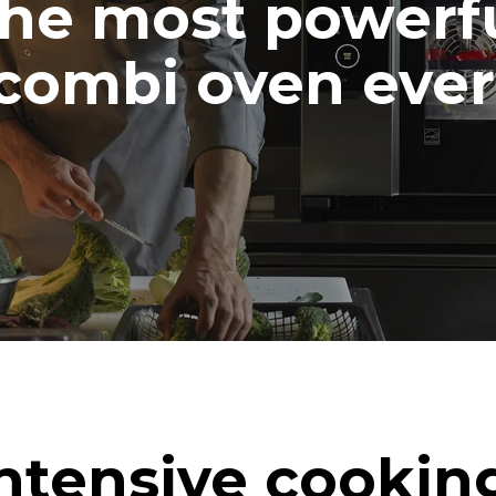
he most powerf
combi oven ever
ntensive cookin