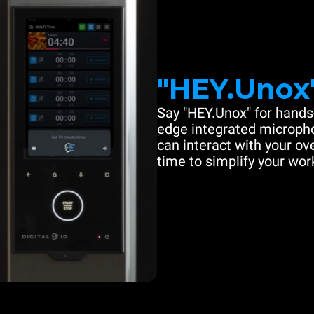
"HEY.Unox
Say "HEY.Unox" for hands-
edge integrated microph
can interact with your ove
time to simplify your work