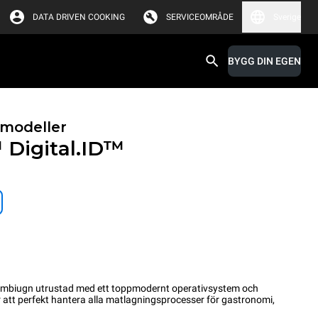
DATA DRIVEN COOKING
SERVICEOMRÅDE
Sverige
BYGG DIN EGEN
modeller
™
Digital.ID™
ombiugn utrustad med ett toppmodernt operativsystem och
ör att perfekt hantera alla matlagningsprocesser för gastronomi,