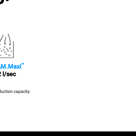
™
M.Maxi
 l/sec
uction capacity.