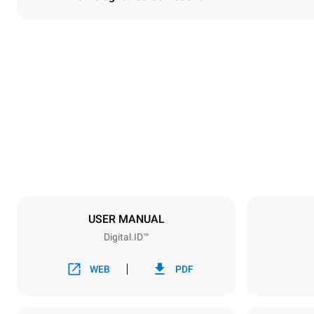
Dimensioner
Width
860 mm
Weight
150 kg
Specifikationer för brickor
Number of tra
6
USER MANUAL
Digital.ID™
Strömförsörjning
Voltage
380-415V 3
WEB
PDF
Kontakttyp
INGÅR INTE