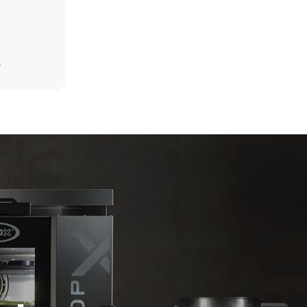
Beräknad med antagande av daglig användning
av ugnen (365 dagar/år):
D
6 fulla lass stekt kyckling
6 fulla laster matlagning med ånga
ast de
ndirekta
 det nät som
kan
köpa energi
or.