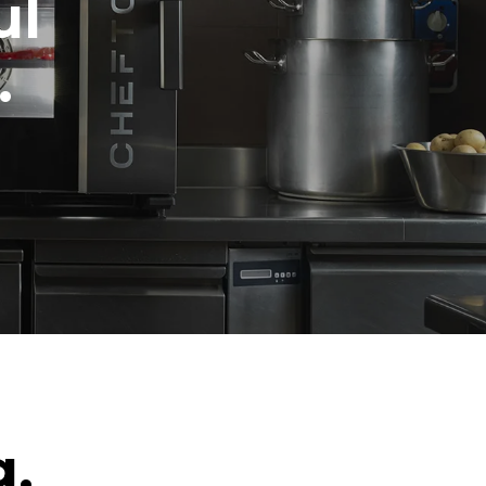
ul
.
g.