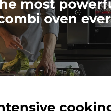
he most powerf
combi oven ever
ntensive cookin