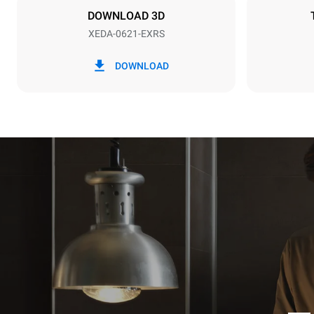
DOWNLOAD 3D
XEDA-0621-EXRS
*
Förbrukning i kwh och co2-utsläpp
Förbrukning i
DOWNLOAD
91 kWh/dag
Beräknad med 
tvättprogram 
7 långa tvät