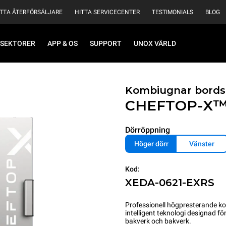
ITTA ÅTERFÖRSÄLJARE
HITTA SERVICECENTER
TESTIMONIALS
BLOG
SEKTORER
APP & OS
SUPPORT
UNOX VÄRLD
Kombiugnar bords
CHEFTOP-X
Dörröppning
Höger dörr
Vänster
Kod:
XEDA-0621-EXRS
Professionell högpresterande k
intelligent teknologi designad f
bakverk och bakverk.