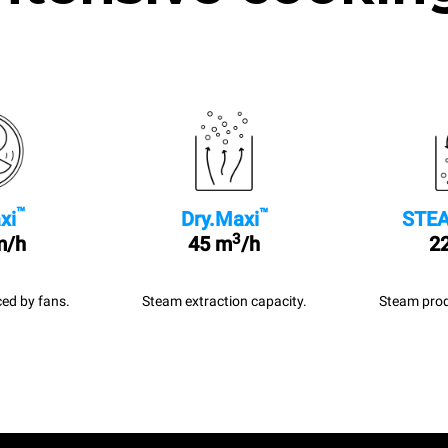
™
™
xi
Dry.Maxi
STEA
3
m/h
45 m
/h
22
ed by fans.
Steam extraction capacity.
Steam prod