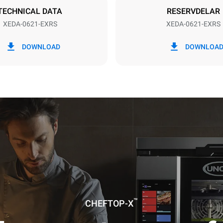
TECHNICAL DATA
RESERVDELAR
XEDA-0621-EXRS
XEDA-0621-EXRS
 kWh
CO2-utsläpp
DOWNLOAD
DOWNLOA
0 kg CO2/dag
Uppskattningen inkluderar end
direkta utsläppen från ugnen. I
utsläpp beror på energimixen i
det är anslutet till; det senare 
elimineras genom att välja att 
producerad från förnybara käll
antagande av följande veckovisa
(52 veckor/år):
tar
™
CHEFTOP-X