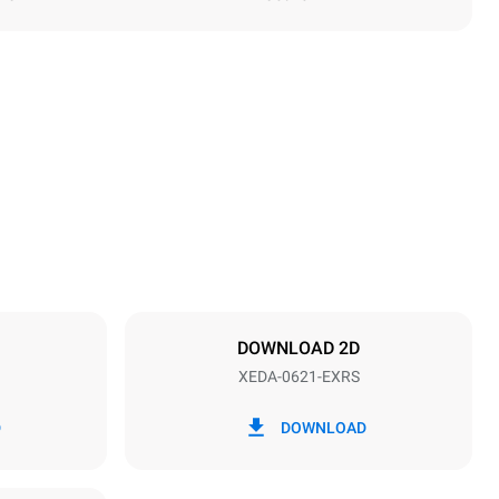
Height
849 mm
Distance between trays
77 mm
DOWNLOAD 2D
XEDA-0621-EXRS
Frequency
50 / 60 Hz
D
DOWNLOAD