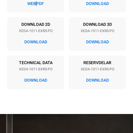
67 mm
WEB
PDF
DOWNLOAD
Strömförsörjning
DOWNLOAD 2D
DOWNLOAD 3D
XEDA-1011-EXRS-PO
XEDA-1011-EXRS-PO
Voltage
Electric power
380-415V 3N~ / 220-240V
19,6 kW
DOWNLOAD
DOWNLOAD
3~
Frequency
Kontakttyp
50 / 60 Hz
INGÅR INTE
TECHNICAL DATA
RESERVDELAR
XEDA-1011-EXRS-PO
XEDA-1011-EXRS-PO
DOWNLOAD
DOWNLOAD
*
Förbrukning i kwh och co2-utsläpp
Förbrukning i kWh
CO2-utsläpp
38,8 kWh/dag
0 kg CO2/dag
Uppskattningen inkluderar
endast de direkta
utsläppen från ugnen.
Indirekta utsläpp beror på
energimixen i det nät som
det är anslutet till; det