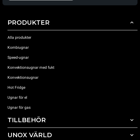
PRODUKTER
Alla produkter
Kombiugnar
Speed-ugnar
Konvektionsugnar med fukt
Konvektionsugnar
Hot Fridge
Ugnar för el
Ugnar för gas
TILLBEHÖR
UNOX VÄRLD
Alla tillbehör