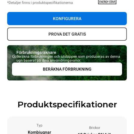
*Detaljer finns i produktspecifikationerna
KONFIGURERA
PROVA DET GRATIS
Förbrukningsräknare
Beräkna förbrukningen och utsläppen som produceras av denna
ugn baserat på dina användningsvanor.
BERÄKNA FÖRBRUKNING
Produktspecifikationer
Typ
Brickor
Kombiugnar