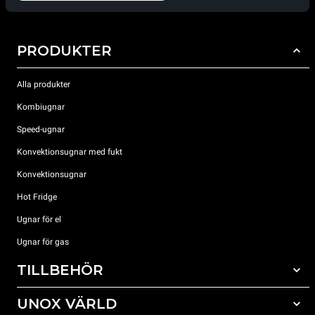
PRODUKTER
Alla produkter
Kombiugnar
Speed-ugnar
Konvektionsugnar med fukt
Konvektionsugnar
Hot Fridge
Ugnar för el
Ugnar för gas
TILLBEHÖR
UNOX VÄRLD
Alla tillbehör