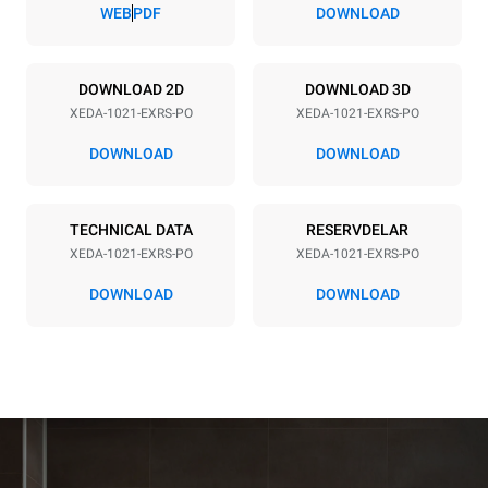
83 mm
WEB
PDF
DOWNLOAD
Strömförsörjning
DOWNLOAD 2D
DOWNLOAD 3D
XEDA-1021-EXRS-PO
XEDA-1021-EXRS-PO
Voltage
Electric power
380-415V 3N~ / 220-240V
35,8 kW
DOWNLOAD
DOWNLOAD
3~
Frequency
Kontakttyp
50 / 60 Hz
INGÅR INTE
TECHNICAL DATA
RESERVDELAR
XEDA-1021-EXRS-PO
XEDA-1021-EXRS-PO
DOWNLOAD
DOWNLOAD
*
Förbrukning i kwh och co2-utsläpp
Förbrukning i kWh
CO2-utsläpp
141,2 kWh/dag
0 kg CO2/dag
Uppskattningen inkluderar
endast de direkta
utsläppen från ugnen.
Indirekta utsläpp beror på
energimixen i det nät som
det är anslutet till; det