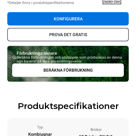
*Detaljer finns i produktspecifikationerna
KONFIGURERA
PROVA DET GRATIS
Förbrukningsräknare
Beräkna förbrukningen och utsläppen som produceras av denna
ugn baserat på dina användningsvanor.
BERÄKNA FÖRBRUKNING
Produktspecifikationer
Typ
Brickor
Kombiugnar