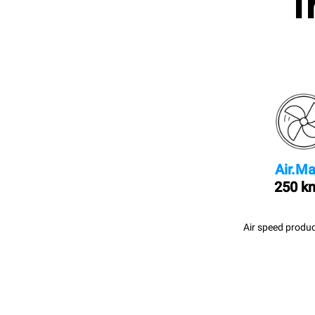
I
Air.Ma
250 k
Air speed produc