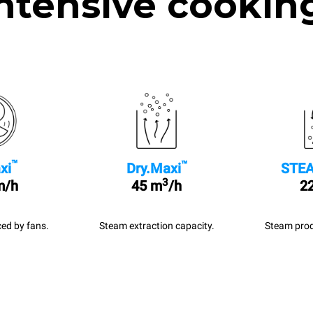
ntensive cookin
™
™
xi
Dry.Maxi
STEA
3
m/h
45 m
/h
22
ed by fans.
Steam extraction capacity.
Steam prod