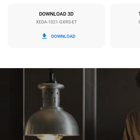
40
DOWNLOAD 3D
XEDA-1021-GXRS-ET
*
Förbrukning i kwh och co2-utsläpp
Förbrukning i
DOWNLOAD
176,4 kWh/
Beräknad med 
tvättprogram 
7 långa tvät