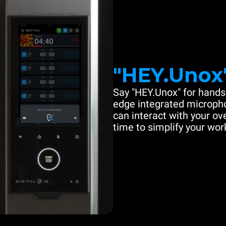
"HEY.Unox
Say "HEY.Unox" for hands-
edge integrated microph
can interact with your ove
time to simplify your work