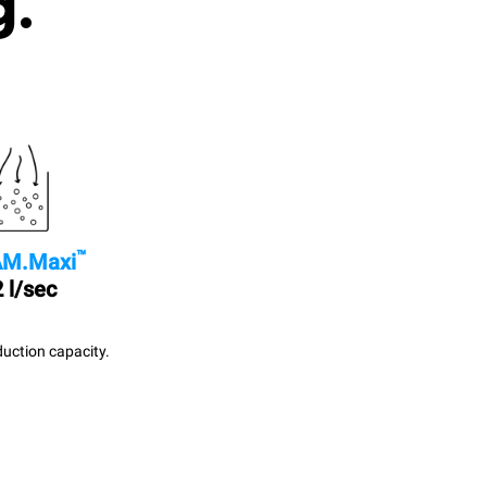
g.
™
M.Maxi
 l/sec
uction capacity.