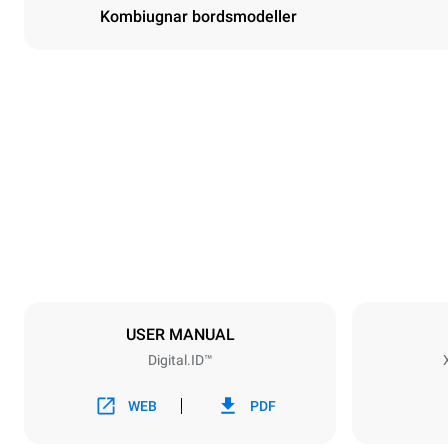
Kombiugnar bordsmodeller
Dimensioner
Width
860 mm
Weight
250 kg
Specifikationer för brickor
Number of tra
10
USER MANUAL
Digital.ID™
Strömförsörjning
Voltage
220-240V 1
WEB
PDF
Nominal gas 