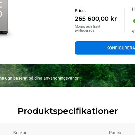
H
Price:
265 600,00 kr
Moms och frakt
exkluderade
*D
KONFIGURERA
na ugn baserat på dina användningsvanor.
Produktspecifikationer
Brickor
Paneò