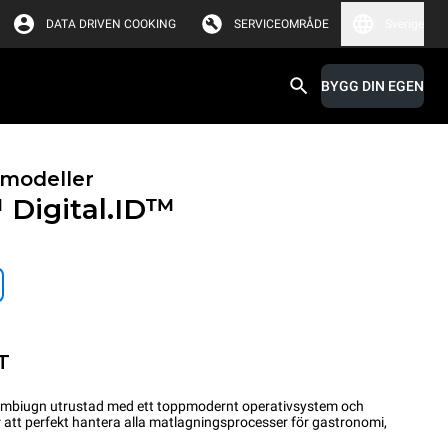
DATA DRIVEN COOKING
SERVICEOMRÅDE
Sverige
BYGG DIN EGEN
modeller
™
Digital.ID™
T
ombiugn utrustad med ett toppmodernt operativsystem och
ör att perfekt hantera alla matlagningsprocesser för gastronomi,