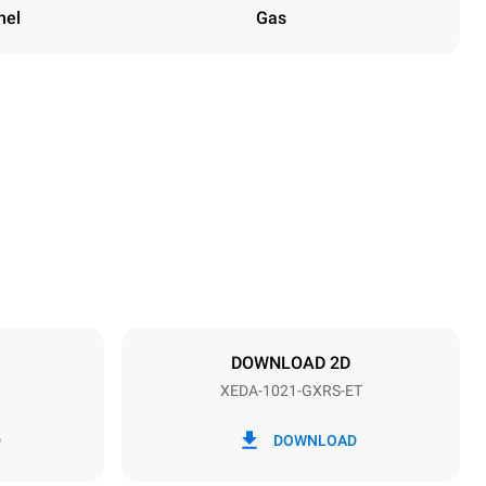
nel
Gas
Height
1219 mm
Distance between trays
83 mm
DOWNLOAD 2D
XEDA-1021-GXRS-ET
Frequency
50 / 60 Hz
D
DOWNLOAD