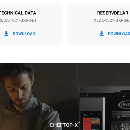
Schuko | ✓
TECHNICAL DATA
RESERVDELAR
XEDA-1021-GXRS-ET
XEDA-1021-GXRS-E
 kWh
CO2-utsläpp
DOWNLOAD
DOWNLOA
dag
31,9 kg CO2/dag
Uppskattningen inkluderar end
direkta utsläppen från gasförb
direkta utsläppen från elförbr
lika med noll. Indirekta elektri
beror på energimixen i det nät
anslutet till; dessa kan ominte
genom att välja att köpa energ
genereras från förnybara källor
finns tillgängliga för att beräkn
utsläpp relaterade till gasförsö
Källor:
Greenhouse Gas Protoc
antagande av följande veckovisa
(52 veckor/år):
tar
™
CHEFTOP-X