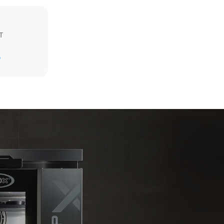
T
Beräknad med antagande av daglig användning
av ugnen (365 dagar/år):
D
6 fulla lass stekt kyckling
6 fulla laster matlagning med ånga
ast de
ränning. De
ukningen är
ska utsläpp
 som det är
tgöras
i som
. Inga data
a indirekta
rjning.
ol