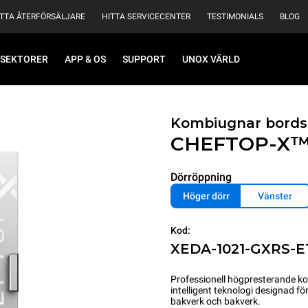
ITTA ÅTERFÖRSÄLJARE
HITTA SERVICECENTER
TESTIMONIALS
BLOG
SEKTORER
APP & OS
SUPPORT
UNOX VÄRLD
Kombiugnar bords
CHEFTOP-X
Dörröppning
Höger dörr
Vänster
Kod:
XEDA-1021-GXRS-E
Professionell högpresterande k
intelligent teknologi designad f
bakverk och bakverk.