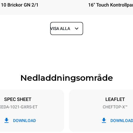
10 Brickor GN 2/1
16" Touch Kontrollpa
VISA ALLA
Depth
1180 mm
Nedladdningsområde
ys
Tray size
GN 2/1
SPEC SHEET
LEAFLET
XEDA-1021-GXRS-ET
CHEFTOP-X™
Electric power
~
2,2 kW
DOWNLOAD
DOWNLOA
power max.
Kontakttyp