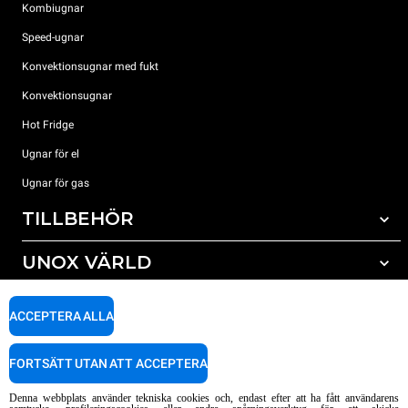
Kombiugnar
Speed-ugnar
Konvektionsugnar med fukt
Konvektionsugnar
Hot Fridge
Ugnar för el
Ugnar för gas
TILLBEHÖR
UNOX VÄRLD
Alla tillbehör
Rengöringsmedel för automatisk rengöring
SUPPORT
Våra kontor runt om i världen
ACCEPTERA ALLA
Rengöringsmedel för mauell rengöring
Vattenbehandling resinfilter
Unox garanti
FORTSÄTT UTAN ATT ACCEPTERA
Vattenbehandling med omvänd osmosisk
HITTA ÅTERFÖRSÄLJARE
Denna webbplats använder tekniska cookies och, endast efter att ha fått användarens