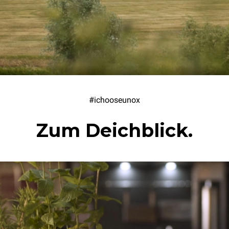
#ichooseunox
Zum Deichblick.