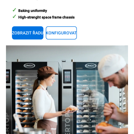
Baking uniformity
High-strenght space frame chassis
ZOBRAZIT ŘADU
KONFIGUROVAT