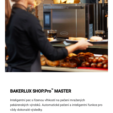
™
BAKERLUX SHOP.Pro
MASTER
Inteligentní pec s řízenou vlhkostí na pečení mražených
pekárenských výrobků. Automatické pečení a inteligentní funkce pro
vždy dokonalé výsledky.