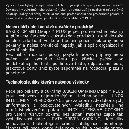
Vytvořit bezchybný recept nebo mít tým vynikajících spolupracovníků nestačí!
Dokonce i v cukrárně nebo pekárně (jako i v restauraci) je nezbytné mít správné
nástroje. Každý pekařský mistr si zaslouží profesionální pec pro čerstvé pekařské
a cukrářské produkty, jako je BAKERTOP MIND.Maps ™ PLUS!
Nejen chléb, ale i čerstvé cukrářské produkty!
BAKERTOP MIND.Maps ™ PLUS je pec pro řemeslné pekárny
a přípravny čerstvých cukrářských produktů, která dokáže
snadno zvládnout veškeré tradiční pečení cukrárny nebo
pekárny a nabízí praktické nápady, jak zlepšit organizaci a
rozšířit nabídku.
Pec nabízí možnost pokrýt jakýkoli proces přípravy nebo
pečení: od kynutého těsta po křehké pečivo, od
nejdelikátnějšího těsta po listové těsto, odpalované těsto,
piškotové dorty, aniž byste zapomněli na focaccia, pizzu a
panettone.
Technologie, díky kterým nakynou výsledky
Pece pro pekárny a cukrárny BAKERTOP MIND.Maps ™ PLUS
jsou vybaveny nejmodernějšími technologiemi. UNOX
INTELLIGENT PERFORMANCE pro zaručení vždy dokonalých,
uniformních a opakovatelných výsledků nezávisle na
množství vloženého pokrmu, UNOX INTENSIVE COOKING
pro vaření různých pokrmů bez ustání maximalizujíce tak
výsledky vaší práce a DATA DRIVEN COOKING, která díky
nejnovějším technologiím umělé inteligence monitoruje
činnost vaší pece, doporučuje nová použití a navrhuje opravy