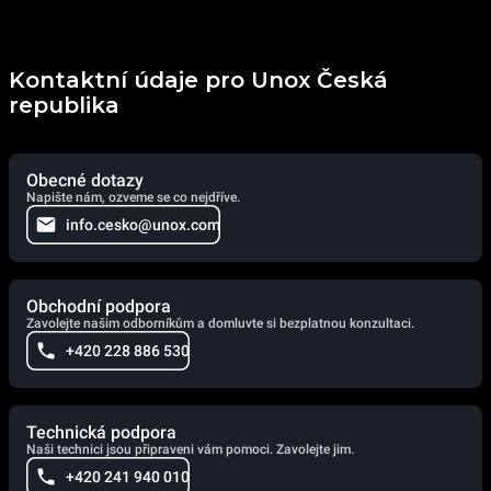
Kontaktní údaje pro Unox Česká
republika
Obecné dotazy
Napište nám, ozveme se co nejdříve.
info.cesko@unox.com
Obchodní podpora
Zavolejte našim odborníkům a domluvte si bezplatnou konzultaci.
+420 228 886 530
Technická podpora
Naši technici jsou připraveni vám pomoci. Zavolejte jim.
+420 241 940 010