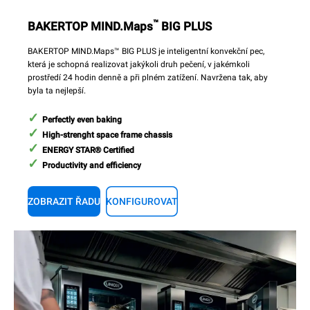
™
BAKERTOP MIND.Maps
BIG PLUS
BAKERTOP MIND.Maps™ BIG PLUS je inteligentní konvekční pec,
která je schopná realizovat jakýkoli druh pečení, v jakémkoli
prostředí 24 hodin denně a při plném zatížení. Navržena tak, aby
byla ta nejlepší.
Perfectly even baking
High-strenght space frame chassis
ENERGY STAR® Certified
Productivity and efficiency
ZOBRAZIT ŘADU
KONFIGUROVAT