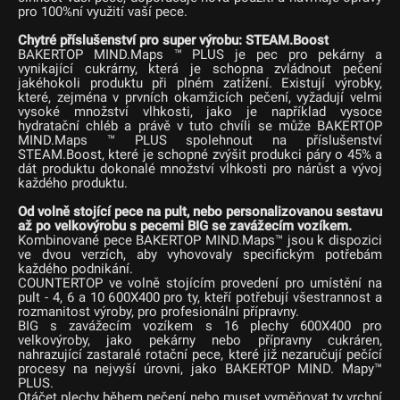
pro 100%ní využití vaší pece.
Chytré příslušenství pro super výrobu: STEAM.Boost
BAKERTOP MIND.Maps ™ PLUS je pec pro pekárny a
vynikající cukrárny, která je schopna zvládnout pečení
jakéhokoli produktu při plném zatížení. Existují výrobky,
které, zejména v prvních okamžicích pečení, vyžadují velmi
vysoké množství vlhkosti, jako je například vysoce
hydratační chléb a právě v tuto chvíli se může BAKERTOP
MIND.Maps ™ PLUS spolehnout na příslušenství
STEAM.Boost, které je schopné zvýšit produkci páry o 45% a
dát produktu dokonalé množství vlhkosti pro nárůst a vývoj
každého produktu.
Od volně stojící pece na pult, nebo personalizovanou sestavu
až po velkovýrobu s pecemi BIG se zavážecím vozíkem.
Kombinované pece BAKERTOP MIND.Maps™ jsou k dispozici
ve dvou verzích, aby vyhovovaly specifickým potřebám
každého podnikání.
COUNTERTOP ve volně stojícím provedení pro umístění na
pult - 4, 6 a 10 600X400 pro ty, kteří potřebují všestrannost a
rozmanitost výroby, pro profesionální přípravny.
BIG s zavážecím vozíkem s 16 plechy 600X400 pro
velkovýroby, jako pekárny nebo přípravny cukráren,
nahrazující zastaralé rotační pece, které již nezaručují pečící
procesy na nejvyší úrovni, jako BAKERTOP MIND. Mapy™
PLUS.
Otáčet plechy během pečení nebo muset vyměňovat ty vrchní