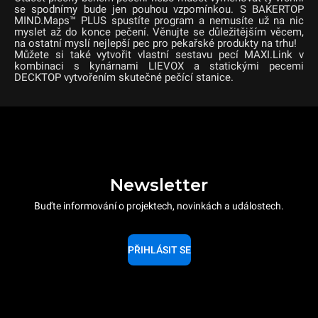
se spodnímy bude jen pouhou vzpomínkou. S BAKERTOP
MIND.Maps™ PLUS spustíte program a nemusíte už na nic
myslet až do konce pečení. Věnujte se důležitějším věcem,
na ostatní myslí nejlepší pec pro pekařské produkty na trhu!
Můžete si také vytvořit vlastní sestavu pecí MAXI.Link v
kombinaci s kynárnami LIEVOX a statickými pecemi
DECKTOP vytvořením skutečné pečící stanice.
Newsletter
Buďte informování o projektech, novinkách a událostech.
PŘIHLÁSIT SE