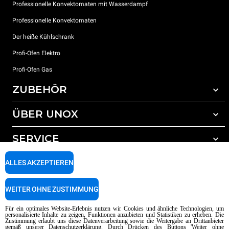
Professionelle Konvektomaten mit Wasserdampf
Professionelle Konvektomaten
Der heiße Kühlschrank
Profi-Ofen Elektro
Profi-Ofen Gas
ZUBEHÖR
ÜBER UNOX
Gesamtes Zubehör
Reinigungsmittel für das Selbstreinigungsprogramm
SERVICE
Unsere Standorte weltweit
Reinigungsmittel für das manuelle Reinigungsprogramm
ALLES AKZEPTIEREN
Wasseraufbereitung mit Kunstharzfiltern
Unox garantie
Wasseraufbereitung durch Umkehrosmose
Händler Suche
WEITER OHNE ZUSTIMMUNG
Service Suche
AI Content Disclaimer
Privacy policy
Cookie policy
Für ein optimales Website-Erlebnis nutzen wir Cookies und ähnliche Technologien, um
personalisierte Inhalte zu zeigen, Funktionen anzubieten und Statistiken zu erheben. Die
Copyright 2026 UNOX SpA Alle Rechte vorbehalten. Reg. Imp. Padova n °
Zustimmung erlaubt uns diese Datenverarbeitung sowie die Weitergabe an Drittanbieter
gemäß unserer Datenschutzerklärung. Durch Drücken des Buttons 'Weiter ohne
04230750285 - REA Padova 372835 - Kap. Soc. 5.000.000 € iv - P.IVA / CF