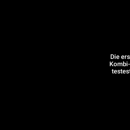
Die er
Kombi-
testes