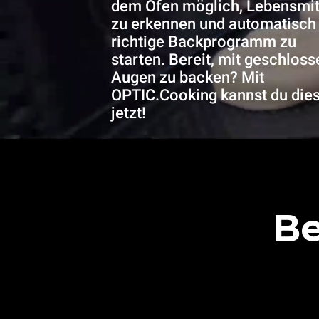
dem Ofen möglich, Lebensmit
zu erkennen und automatisch
richtige Backprogramm zu
starten. Bereit, mit geschlos
Augen zu backen? Mit
OPTIC.Cooking kannst du die
jetzt!
B