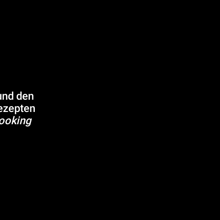
und den
ezepten
Cooking