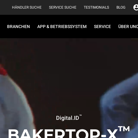
HÄNDLER SUCHE
SERVICE SUCHE
TESTIMONIALS
BLOG
BRANCHEN
APP & BETRIEBSSYSTEM
SERVICE
ÜBER UN
™
Digital.ID
™
BAKERTOP-X