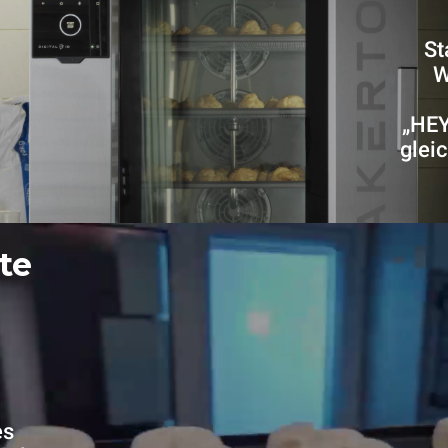
St
W
„HEY
glei
te
es