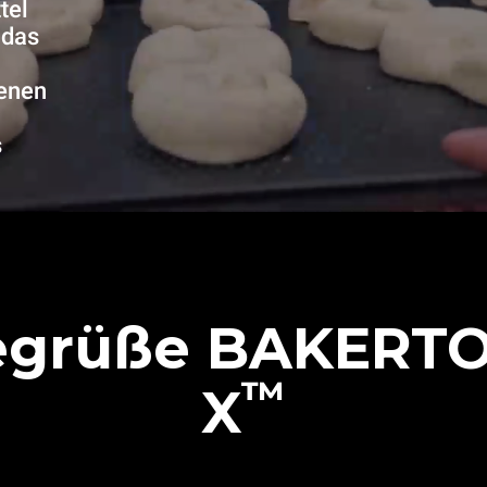
tel
 das
senen
s
egrüße BAKERTO
™
X