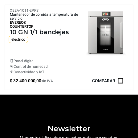
XEEA-1011-EPRS
Mantenedor de comida a temperatura de
servicio
EVEREO®
COUNTERTOP
10 GN 1/1 bandejas
eléctrico
Panel digital
Control de humedad
Conectividad y IoT
$ 32.400.000,00
COMPARAR
sin IVA
Newsletter
Mantente al día sobre proyectos, noticias y eventos.