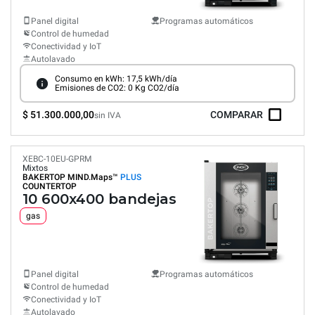
Panel digital
Programas automáticos
Control de humedad
Conectividad y IoT
Autolavado
Consumo en kWh: 17,5 kWh/día
Emisiones de CO2: 0 Kg CO2/día
$ 51.300.000,00
COMPARAR
sin IVA
XEBC-10EU-GPRM
Mixtos
BAKERTOP MIND.Maps™
PLUS
COUNTERTOP
10 600x400 bandejas
gas
Panel digital
Programas automáticos
Control de humedad
Conectividad y IoT
Autolavado