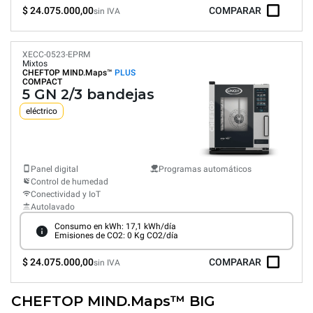
$ 24.075.000,00
COMPARAR
sin IVA
XECC-0523-EPRM
Mixtos
CHEFTOP MIND.Maps™
PLUS
COMPACT
5 GN 2/3 bandejas
eléctrico
Panel digital
Programas automáticos
Control de humedad
Conectividad y IoT
Autolavado
Consumo en kWh: 17,1 kWh/día
Emisiones de CO2: 0 Kg CO2/día
$ 24.075.000,00
COMPARAR
sin IVA
CHEFTOP MIND.Maps™ BIG