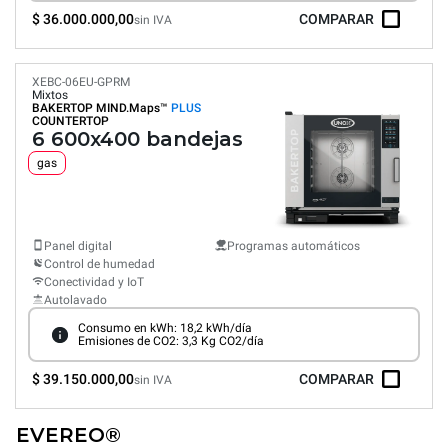
$ 36.000.000,00
COMPARAR
sin IVA
XEBC-06EU-GPRM
Mixtos
BAKERTOP MIND.Maps™
PLUS
COUNTERTOP
6 600x400 bandejas
gas
Panel digital
Programas automáticos
Control de humedad
Conectividad y IoT
Autolavado
Consumo en kWh: 18,2 kWh/día
Emisiones de CO2: 3,3 Kg CO2/día
$ 39.150.000,00
COMPARAR
sin IVA
EVEREO®