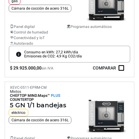
gas
Cámara de cocción de acero 316L
Panel digital
Programas automáticos
Control de humedad
Conectividad y IoT
Autolavado
Consumo en kWh: 27,2 kWh/día
Emisiones de CO2: 4,9 Kg CO2/día
$ 29.925.000,00
COMPARAR
sin IVA
XEVC-0511-EPRM-CM
Mixtos
CHEFTOP MIND.Maps™
PLUS
COUNTERTOP
5 GN 1/1 bandejas
eléctrico
Cámara de cocción de acero 316L
Panel digital
Programas automáticos