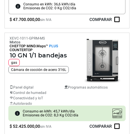
Consumo en kWh: 36,6 kWh/día
Emisiones de CO2: 0 Kg CO2/día
$ 47.700.000,00
COMPARAR
sin IVA
XEVC-1011-GPRM-MS
Mixtos
CHEFTOP MIND.Maps™
PLUS
COUNTERTOP
10 GN 1/1 bandejas
gas
Cámara de cocción de acero 316L
Panel digital
Programas automáticos
Control de humedad
Conectividad y IoT
Autolavado
Consumo en kWh: 45,7 kWh/día
Emisiones de CO2: 8,3 Kg CO2/día
$ 52.425.000,00
COMPARAR
sin IVA