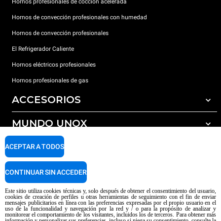
Hornos profesionales de cocción acelerada
Hornos de convección profesionales con humedad
Hornos de convección profesionales
El Refrigerador Caliente
Hornos eléctricos profesionales
Hornos profesionales de gas
ACCESORIOS
MUNDO UNOX
Todos los accesorios
Detergentes para lavado automático
SOPORTE
ACEPTAR A TODOS
Nuestras sedes en el mundo
Detergentes para lavado manual
Tratamiento de agua con filtros de resina
Garantía Unox
CONTINUAR SIN ACCEDER
Tratamiento de agua por ósmosis inversa
Red de distribuidores
Este sitio utiliza cookies técnicas y, solo después de obtener el consentimiento del usuario,
cookies de creación de perfiles u otras herramientas de seguimiento con el fin de enviar
Centros de servicio técnico
mensajes publicitarios en línea con las preferencias expresadas por el propio usuario en el
uso de la funcionalidad y navegación por la red y / o para la propósito de analizar y
Aviso sobre el contenido generado por IA
Privacy policy
Cookie policy
monitorear el comportamiento de los visitantes, incluidos los de terceros. Para obtener más
información y personalizar sus preferencias, incluso si niega su consentimiento, consulte la