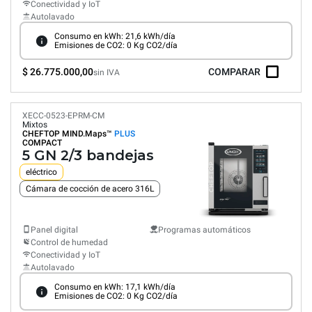
Conectividad y IoT
Autolavado
Consumo en kWh: 21,6 kWh/día
Emisiones de CO2: 0 Kg CO2/día
$ 26.775.000,00
COMPARAR
sin IVA
XECC-0523-EPRM-CM
Mixtos
CHEFTOP MIND.Maps™
PLUS
COMPACT
5 GN 2/3 bandejas
eléctrico
Cámara de cocción de acero 316L
Panel digital
Programas automáticos
Control de humedad
Conectividad y IoT
Autolavado
Consumo en kWh: 17,1 kWh/día
Emisiones de CO2: 0 Kg CO2/día