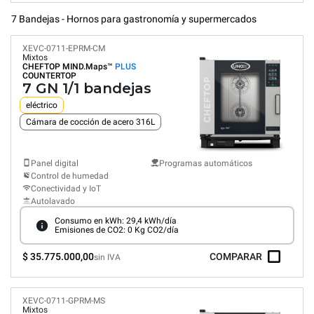
7 Bandejas - Hornos para gastronomía y supermercados
XEVC-0711-EPRM-CM
Mixtos
CHEFTOP MIND.Maps™
PLUS
COUNTERTOP
7 GN 1/1 bandejas
eléctrico
Cámara de cocción de acero 316L
Panel digital
Programas automáticos
Control de humedad
Conectividad y IoT
Autolavado
Consumo en kWh: 29,4 kWh/día
Emisiones de CO2: 0 Kg CO2/día
$ 35.775.000,00
COMPARAR
sin IVA
XEVC-0711-GPRM-MS
Mixtos