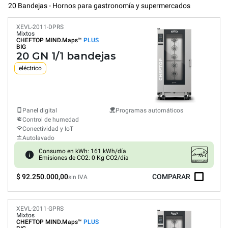
20 Bandejas - Hornos para gastronomía y supermercados
XEVL-2011-DPRS
Mixtos
CHEFTOP MIND.Maps™
PLUS
BIG
20 GN 1/1 bandejas
eléctrico
Panel digital
Programas automáticos
Control de humedad
Conectividad y IoT
Autolavado
Consumo en kWh: 161 kWh/día
Emisiones de CO2: 0 Kg CO2/día
$ 92.250.000,00
COMPARAR
sin IVA
XEVL-2011-GPRS
Mixtos
CHEFTOP MIND.Maps™
PLUS