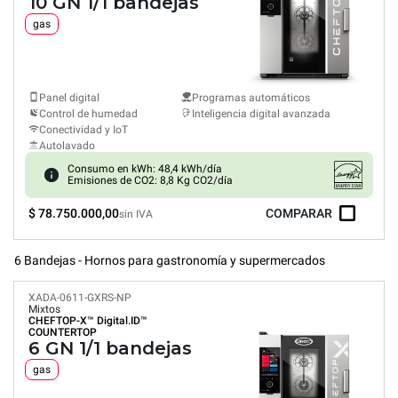
10 GN 1/1 bandejas
gas
Panel digital
Programas automáticos
Control de humedad
Inteligencia digital avanzada
Conectividad y IoT
Autolavado
Consumo en kWh: 48,4 kWh/día
Emisiones de CO2: 8,8 Kg CO2/día
$ 78.750.000,00
COMPARAR
sin IVA
6 Bandejas - Hornos para gastronomía y supermercados
XADA-0611-GXRS-NP
Mixtos
CHEFTOP-X™
Digital.ID™
COUNTERTOP
6 GN 1/1 bandejas
gas