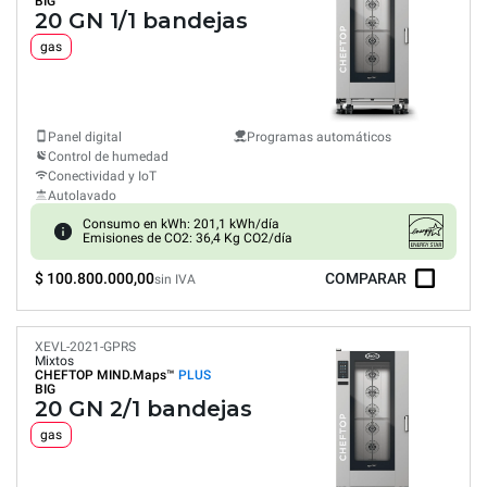
BIG
20 GN 1/1 bandejas
gas
Panel digital
Programas automáticos
Control de humedad
Conectividad y IoT
Autolavado
Consumo en kWh: 201,1 kWh/día
Emisiones de CO2: 36,4 Kg CO2/día
$ 100.800.000,00
COMPARAR
sin IVA
XEVL-2021-GPRS
Mixtos
CHEFTOP MIND.Maps™
PLUS
BIG
20 GN 2/1 bandejas
gas