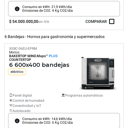
Consumo en kWh: 21,9 kWh/día
Emisiones de CO2: 4 Kg CO2/día
$ 54.000.000,00
COMPARAR
sin IVA
6 Bandejas - Hornos para gastronomía y supermercados
XEBC-06EU-EPRM
Mixtos
BAKERTOP MIND.Maps™
PLUS
COUNTERTOP
6 600x400 bandejas
eléctrico
Panel digital
Programas automáticos
Control de humedad
Conectividad y IoT
Autolavado
Consumo en kWh: 14,6 kWh/día
Emisiones de CO2: 0 Kg CO2/día