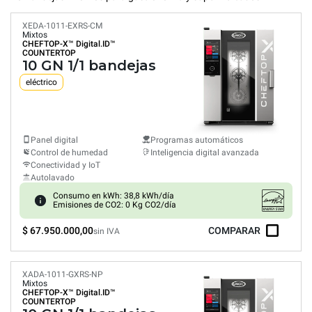
XEDA-1011-EXRS-CM
Mixtos
CHEFTOP-X™
Digital.ID™
COUNTERTOP
10 GN 1/1 bandejas
eléctrico
Panel digital
Programas automáticos
Control de humedad
Inteligencia digital avanzada
Conectividad y IoT
Autolavado
Consumo en kWh: 38,8 kWh/día
Emisiones de CO2: 0 Kg CO2/día
$ 67.950.000,00
COMPARAR
sin IVA
XADA-1011-GXRS-NP
Mixtos
CHEFTOP-X™
Digital.ID™
COUNTERTOP