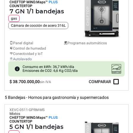
CHEFTOP MIND.Maps™
PLUS
COUNTERTOP
7 GN 1/1 bandejas
gas
Cámara de cocción de acero 316L
Panel digital
Programas automáticos
Control de humedad
Conectividad y IoT
Autolavado
Consumo en kWh: 36,7 kWh/día
Emisiones de CO2: 6,6 Kg CO2/día
$ 38.700.000,00
COMPARAR
sin IVA
5 Bandejas - Hornos para gastronomía y supermercados
XEVC-0511-GPRM-MS
Mixtos
CHEFTOP MIND.Maps™
PLUS
COUNTERTOP
5 GN 1/1 bandejas