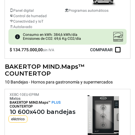
Panel digital
Programas automáticos
Control de humedad
Conectividad y IoT
Autolavado
Consumo en kWh: 384,6 kWh/día
Emisiones de CO2: 69,6 Kg CO2/día
$ 134.775.000,00
COMPARAR
sin IVA
BAKERTOP MIND.Maps™
COUNTERTOP
10 Bandejas - Hornos para gastronomía y supermercados
XEBC-10EU-EPRM
Mixtos
BAKERTOP MIND.Maps™
PLUS
COUNTERTOP
10 600x400 bandejas
eléctrico