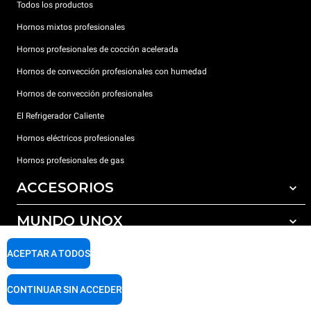
Todos los productos
Hornos mixtos profesionales
Hornos profesionales de cocción acelerada
Hornos de convección profesionales con humedad
Hornos de convección profesionales
El Refrigerador Caliente
Hornos eléctricos profesionales
Hornos profesionales de gas
ACCESORIOS
MUNDO UNOX
Todos los accesorios
Detergentes para lavado automático
SOPORTE
ACEPTAR A TODOS
Nuestras sedes en el mundo
Detergentes para lavado manual
Tratamiento de agua con filtros de resina
Garantía Unox
CONTINUAR SIN ACCEDER
Tratamiento de agua por ósmosis inversa
Red de distribuidores