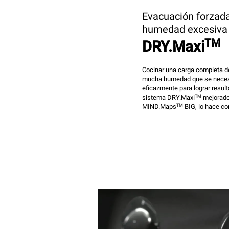
Evacuación forzada
humedad excesiva
TM
DRY.Maxi
Cocinar una carga completa 
mucha humedad que se neces
eficazmente para lograr result
TM
sistema DRY.Maxi
mejorado
TM
MIND.Maps
BIG, lo hace co