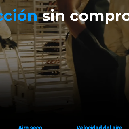
cción
sin compr
Aire seco
Velocidad del aire