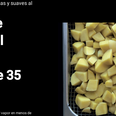
as y suaves al
e
l
e 35
l vapor en menos de