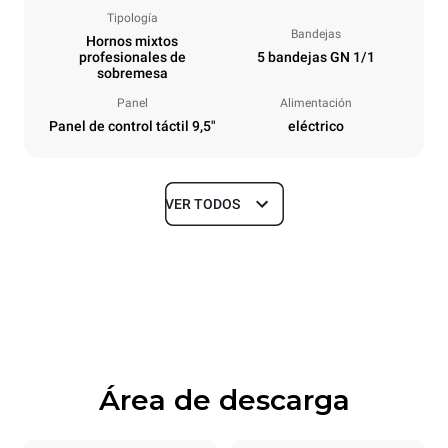
Tipología
Bandejas
Hornos mixtos
profesionales de
5 bandejas GN 1/1
sobremesa
Panel
Alimentación
Panel de control táctil 9,5"
eléctrico
VER TODOS
Tamaños
Ancho
Profundidad
535 mm
872 mm
Altura
Peso
649 mm
68 kg
Área de descarga
Especificaciones de la bandeja
Número de bandejas
Tamaño de la bandeja