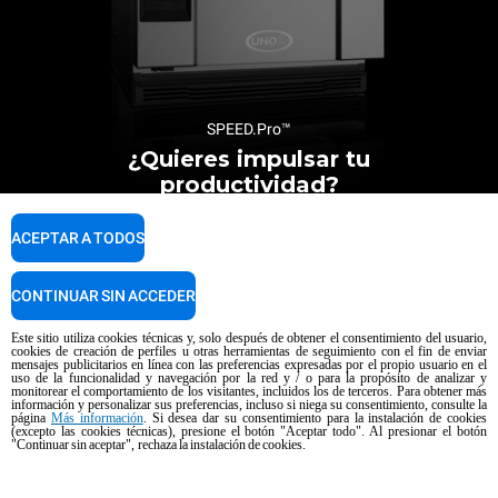
SPEED.Pro™
¿Quieres impulsar tu
productividad?
DESCUBRE MÁS
ACEPTAR A TODOS
CONTINUAR SIN ACCEDER
Este sitio utiliza cookies técnicas y, solo después de obtener el consentimiento del usuario,
cookies de creación de perfiles u otras herramientas de seguimiento con el fin de enviar
mensajes publicitarios en línea con las preferencias expresadas por el propio usuario en el
uso de la funcionalidad y navegación por la red y / o para la propósito de analizar y
monitorear el comportamiento de los visitantes, incluidos los de terceros. Para obtener más
información y personalizar sus preferencias, incluso si niega su consentimiento, consulte la
página
Más información
. Si desea dar su consentimiento para la instalación de cookies
(excepto las cookies técnicas), presione el botón "Aceptar todo". Al presionar el botón
"Continuar sin aceptar", rechaza la instalación de cookies.
Newsletter