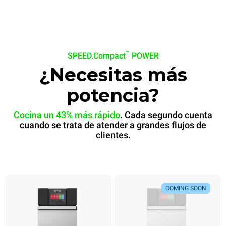
™
SPEED.Compact
POWER
¿Necesitas más
potencia?
Cocina un 43% más rápido
. Cada segundo cuenta
cuando se trata de atender a grandes flujos de
clientes.
Pan de banana
Bánh mì
COMING SOON
COMING SOON
Listo en
Listo en
60 seg
30 seg
.
.