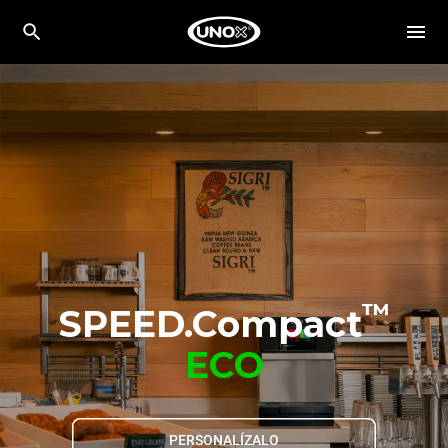
™
SPEED.Compact
ECO
PERSONALÍZALO