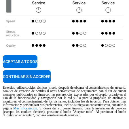
ACEPTAR A TODOS
CONTINUAR SIN ACCEDER
Este sitio utiliza cookies técnicas y, solo después de obtener el consentimiento del usuario,
cookies de creación de perfiles u otras herramientas de seguimiento con el fin de enviar
mensajes publicitarios en línea con las preferencias expresadas por el propio usuario en el
uso de la funcionalidad y navegación por la red y / o para la propósito de analizar y
monitorear el comportamiento de los visitantes, incluidos los de terceros. Para obtener más
información y personalizar sus preferencias, incluso si niega su consentimiento, consulte la
página
Más información
. Si desea dar su consentimiento para la instalación de cookies
(excepto las cookies técnicas), presione el botón "Aceptar todo". Al presionar el botón
"Continuar sin aceptar", rechaza la instalación de cookies.