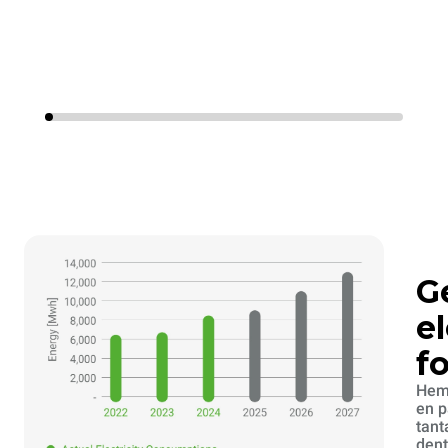
G
e
fo
Hemo
en p
tant
dent