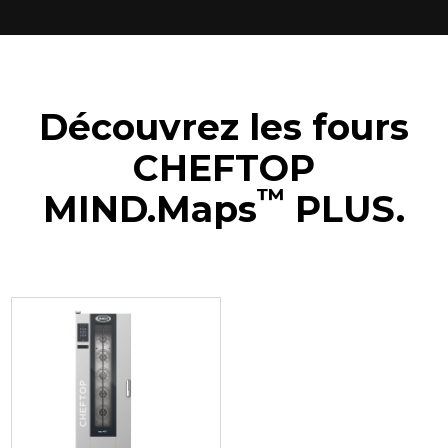
Découvrez les fours
CHEFTOP
™
MIND.Maps
PLUS.
XECL-2013-YPRS
Fours mixtes
CHEFTOP MIND.Maps™
BIG COMPACT
20 GN 1/1 niveaux
Électrique
Tension 380-415 V 3N~ uniquement