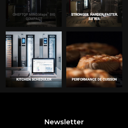
™
CHEFTOP MIND.Maps
BIG
STRONGER. HARDER. FASTER.
COMPACT
FITTER.
KITCHEN SCHEDULER
PERFORMANCE DE CUISSON
Newsletter