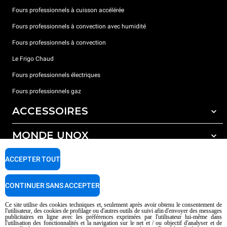
Fours professionnels à cuisson accélérée
Fours professionnels à convection avec humidité
Fours professionnels à convection
Le Frigo Chaud
Fours professionnels électriques
Fours professionnels gaz
ACCESSOIRES
MONDE UNOX
Tous les accessoires
Détergents pour lavage automatique
SUPPORT
ACCEPTER TOUT
Nos bureaux dans le monde
Détergents pour lavage manuel
Traitement de l'eau avec filtres à résine
Garantie Unox
CONTINUER SANS ACCEPTER
Traitement de l'eau par osmose inverse
Trouver les Revendeurs
Ce site utilise des cookies techniques et, seulement après avoir obtenu le consentement de
l'utilisateur, des cookies de profilage ou d'autres outils de suivi afin d'envoyer des messages
Trouver les Centres SAV
publicitaires en ligne avec les préférences exprimées par l'utilisateur lui-même dans
l'utilisation des fonctionnalités et la navigation sur le net et / ou objectif d'analyser et de
AI Content Disclaimer
Privacy policy
Cookie policy