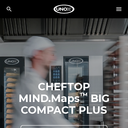
CHEFTOP
™
MIND.Maps
BIG
COMPACT PLUS