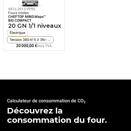
XECL-2013-YPRS
Fours mixtes
CHEFTOP MIND.Maps™
Consommation en kWh: 161,2 kWh/jour
BIG COMPACT
Émissions de CO2: 0 Kg CO2/jour
20 GN 1/1 niveaux
20 000,00 €
hors TVA
Électrique
Tension 380-415 V 3N~ uniquement
20 000,00 €
hors TVA
Calculateur de consommation de CO
2
Découvrez la
consommation du four.