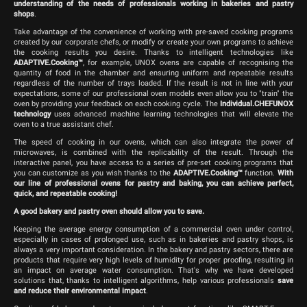
understanding of the needs of professionals working in bakeries and pastry
shops
.
Take advantage of the convenience of working with pre-saved cooking programs
created by our corporate chefs, or modify or create your own programs to achieve
the cooking results you desire. Thanks to intelligent technologies like
ADAPTIVE.Cooking™
, for example, UNOX ovens are capable of recognising the
quantity of food in the chamber and ensuring uniform and repeatable results
regardless of the number of trays loaded. If the result is not in line with your
expectations, some of our professional oven models even allow you to "train" the
oven by providing your feedback on each cooking cycle. The
Individual.CHEFUNOX
technology
uses advanced machine learning technologies that will elevate the
oven to a true assistant chef.
The speed of cooking in our ovens, which can also integrate the power of
microwaves, is combined with the replicability of the result. Through the
interactive panel, you have access to a series of pre-set cooking programs that
you can customize as you wish thanks to the
ADAPTIVE.Cooking™
function.
With
our line of professional ovens for pastry and baking, you can achieve perfect,
quick, and repeatable cooking!
A good bakery and pastry oven should allow you to save.
Keeping the average energy consumption of a commercial oven under control,
especially in cases of prolonged use, such as in bakeries and pastry shops, is
always a very important consideration. In the bakery and pastry sectors, there are
products that require very high levels of humidity for proper proofing, resulting in
an impact on average water consumption. That's why we have developed
solutions that, thanks to intelligent algorithms, help various professionals
save
and reduce their environmental impact
.