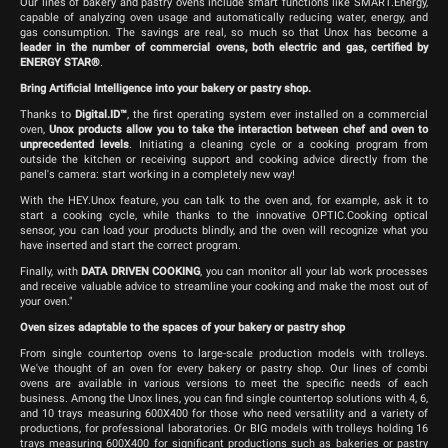
Our lines of bakery and pastry ovens include smart functions like SMART.Energy,
capable of analyzing oven usage and automatically reducing water, energy, and
gas consumption. The savings are real, so much so that Unox has become a
leader in the number of commercial ovens, both electric and gas, certified by
ENERGY STAR®
.
Bring Artificial Intelligence into your bakery or pastry shop.
Thanks to
Digital.ID™
, the first operating system ever installed on a commercial
oven,
Unox products allow you to take the interaction between chef and oven to
unprecedented levels
. Initiating a cleaning cycle or a cooking program from
outside the kitchen or receiving support and cooking advice directly from the
panel's camera: start working in a completely new way!
With the HEY.Unox feature, you can talk to the oven and, for example, ask it to
start a cooking cycle, while thanks to the innovative OPTIC.Cooking optical
sensor, you can load your products blindly, and the oven will recognize what you
have inserted and start the correct program.
Finally, with
DATA DRIVEN COOKING
, you can monitor all your lab work processes
and receive valuable advice to streamline your cooking and make the most out of
your oven."
Oven sizes adaptable to the spaces of your bakery or pastry shop
From single countertop ovens to large-scale production models with trolleys.
We've thought of an oven for every bakery or pastry shop. Our lines of combi
ovens are available in various versions to meet the specific needs of each
business. Among the Unox lines, you can find single countertop solutions with 4, 6,
and 10 trays measuring 600X400 for those who need versatility and a variety of
productions, for professional laboratories. Or BIG models with trolleys holding 16
trays measuring 600X400 for significant productions such as bakeries or pastry