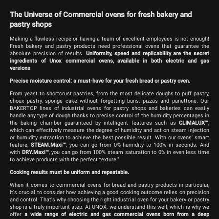
The Universe of Commercial ovens for fresh bakery and
pastry shops
Making a flawless recipe or having a team of excellent employees is not enough!
Fresh bakery and pastry products need professional ovens that guarantee the
absolute precision of results.
Uniformity, speed and replicability are the secret
ingredients of Unox commercial ovens, available in both electric and gas
versions
.
Precise moisture control: a must-have for your fresh bread or pastry oven.
From yeast to shortcrust pastries, from the most delicate doughs to puff pastry,
choux pastry, sponge cake without forgetting buns, pizzas and panettone. Our
BAKERTOP lines of industrial ovens for pastry shops and bakeries can easily
handle any type of dough thanks to precise control of the humidity percentages in
the baking chamber guaranteed by intelligent features such as
CLIMALUX™
,
which can effectively measure the degree of humidity and act on steam injection
or humidity extraction to achieve the best possible result. With our ovens' smart
feature,
STEAM.Maxi™
, you can go from 0% humidity to 100% in seconds. And
with
DRY.Maxi™
, you can go from 100% steam saturation to 0% in even less time
to achieve products with the perfect texture."
Cooking results must be uniform and repeatable.
When it comes to commercial ovens for bread and pastry products in particular,
it's crucial to consider how achieving a good cooking outcome relies on precision
and control. That's why choosing the right industrial oven for your bakery or pastry
shop is a truly important step. At UNOX, we understand this well, which is why we
offer
a wide range of electric and gas commercial ovens born from a deep