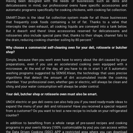
Having been designed with the needs of businesses such as delis and
delicatessens in mind, our professional ovens have specific accessories and
automatic programs specifically for cooking chickens, with cooking fat collection.
SMART.Drain is the ideal fat collection system made for all those businesses
that frequently cook foods containing a lot of fat. Thanks to a valve that
intercepts the oven exhaust, all cooking liquids are conveyed into a tank below.
But it doesn't end there! Unox accessories reserved for delicatessens and
rotisseries also include special pans that, thanks to their shape, channel fats to
the drain, reducing cooking chamber soiling by 80 percent."
Why choose a commercial self-cleaning oven for your deli, rotisserie or butcher
shop?
Simple, because then you won't even have to worry about the dirt caused by your
preparations, even if you use an accelerated cooking oven equipped with a
microwave. At the end of the day, all you have to do is start 1 of 5 automatic
washing programs suggested by SENSE.Klean, the technology that uses precise
algorithms that detect the amount of dirt accumulated inside the cooking
chamber. Your professional oven, whether gas or electric, will always be clean and
shiny, and your water consumption will always be under control.
Your deli, butcher shop or rotisserie oven must also be smart.
UNOX electric or gas deli ovens can also help you if you need ready-made ideas to
expand the menu of your deli and rotisserie! Have you received a special request
from a customer? Do you want to test a new recipe to include on your refrigerated
counter?
In addition to benefiting from a whole range of pre-saved recipes and cooking
programs in your oven's library (100% customizable by you) you can access within
the Data Driven Cooking (DDC) APP a restricted area where you can download