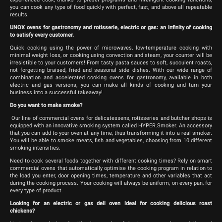
you can cook any type of food quickly with perfect, fast, and above all repeatable
results.
UNOX ovens for gastronomy and rotisserie, electric or gas: an infinity of cooking
to satisfy every customer.
Quick cooking using the power of microwaves, low-temperature cooking with
minimal weight loss, or cooking using convection and steam, your counter will be
irresistible to your customers! From tasty pasta sauces to soft, succulent roasts,
not forgetting braised, fried and seasonal side dishes. With our wide range of
combination and accelerated cooking ovens for gastronomy, available in both
electric and gas versions, you can make all kinds of cooking and turn your
business into a successful takeaway!
Do you want to make smoke?
Our line of commercial ovens for delicatessens, rotisseries and butcher shops is
equipped with an innovative smoking system called HYPER.Smoker. An accessory
that you can add to your oven at any time, thus transforming it into a real smoker.
You will be able to smoke meats, fish and vegetables, choosing from 10 different
smoking intensities.
Need to cook several foods together with different cooking times? Rely on smart
commercial ovens that automatically optimise the cooking program in relation to
the load you enter, door opening times, temperature and other variables that act
during the cooking process. Your cooking will always be uniform, on every pan, for
every type of product.
Looking for an electric or gas deli oven ideal for cooking delicious roast
chickens?