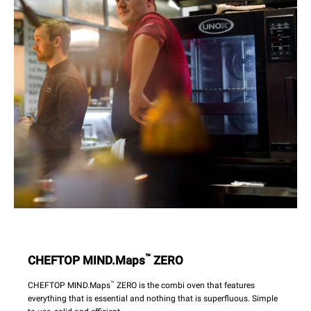
™
CHEFTOP MIND.Maps
ZERO
™
CHEFTOP MIND.Maps
ZERO is the combi oven that features
everything that is essential and nothing that is superfluous. Simple