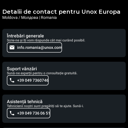
Detalii de contact pentru Unox Europa
Moldova / Молдова | Romania
Întrebări generale
Scrie-ne și îți vom răspunde cât mai curând posibil.
info.romania@unox.com
Suport vânzări
Sună-ne experții pentru o consultație gratuită.
+39 049 7360746
Asistență tehnică
Tehnicienii noștri sunt pregătiți să te ajute. Sună-i.
+39 049 736 06 51