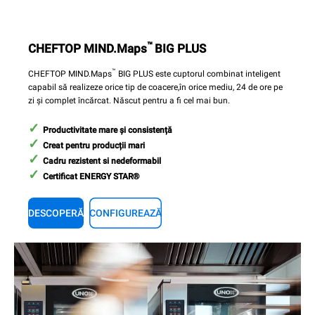
™
CHEFTOP MIND.Maps
BIG PLUS
™
CHEFTOP MIND.Maps
BIG PLUS este cuptorul combinat inteligent
capabil să realizeze orice tip de coacere,în orice mediu, 24 de ore pe
zi și complet încărcat. Născut pentru a fi cel mai bun.
Productivitate mare și consistență
Creat pentru producții mari
Cadru rezistent si nedeformabil
Certificat ENERGY STAR®
DESCOPERĂ
CONFIGUREAZĂ