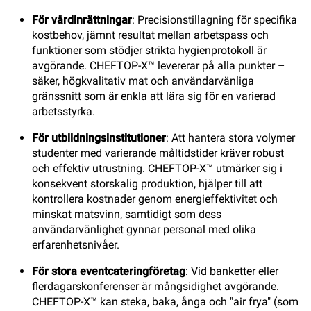
För vårdinrättningar
: Precisionstillagning för specifika
kostbehov, jämnt resultat mellan arbetspass och
funktioner som stödjer strikta hygienprotokoll är
avgörande. CHEFTOP-X™ levererar på alla punkter –
säker, högkvalitativ mat och användarvänliga
gränssnitt som är enkla att lära sig för en varierad
arbetsstyrka.
För utbildningsinstitutioner
: Att hantera stora volymer
studenter med varierande måltidstider kräver robust
och effektiv utrustning. CHEFTOP-X™ utmärker sig i
konsekvent storskalig produktion, hjälper till att
kontrollera kostnader genom energieffektivitet och
minskat matsvinn, samtidigt som dess
användarvänlighet gynnar personal med olika
erfarenhetsnivåer.
För stora eventcateringföretag
: Vid banketter eller
flerdagarskonferenser är mångsidighet avgörande.
CHEFTOP-X™ kan steka, baka, ånga och "air frya" (som