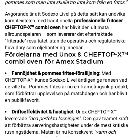
pommes som man inte skulle tro inte kom från en fritös.”
Avgörande är att Sodexo Live! på detta sätt kan undvika
komplexiteten med traditionella
professionella fritöser
.
CHEFTOP-X™ combi oven
har blivit den ultimata
allroundspelaren – som levererar det eftertraktade
"friterade" resultatet, utan de operativa och regulatoriska
huvudbry som oljehantering innebär.
Fördelarna med Unox & CHEFTOP-X™
combi oven för Amex Stadium
Fannöjdhet & pommes frites-försäljning
: Med
CHEFTOP-X™ kunde Sodexo Live! äntligen ge fansen vad
de ville ha. Pommes frites är nu en framgångsrik produkt,
som förbättrar upplevelsen på matchdagen och har blivit
en publikfavorit.
Driftseffektivitet & hastighet
: Unox CHEFTOP-X™
levererade
“den perfekta lösningen”
. Den gav teamet kraft
att förbättra serveringshastigheten under de mest kritiska
rusningstiderna. Maten är nu konsekvent
“varm och