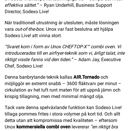
effektiva sättet.”
– Ryan Underhill, Business Support
Director, Sodexo Live!
När traditionell utrustning är utesluten, måste lösningen
vara
out-of-the-box
. Unox var fast beslutna att hjälpa
Sodexo Live! att vinna stort.
“Svaret kom i form av Unox CHEFTOP-X™ combi oven. Vi
introducerades till en airfryer-teknik som vi, ärligt talat, inte
riktigt visste fanns vid den tiden.”
– Adam Jay, Executive
Chef, Sodexo Live!
Denna banbrytande teknik kallas
AIR.Tornado
och
möjliggör en extremt snabb – 3600 fläktvarv per minut –
cirkulation av het luft runt maten för att uppnå jämn och
krispig tillagning, men med minimal mängd olja.
Tack vare denna spelväxlande funktion kan Sodexo Live!
tillaga pommes frites i stora volymer på kort tid. Och allt
detta utan att kompromissa med kvaliteten – eftersom
Unox
kommersiella combi oven
levererar
“en riktigt bra