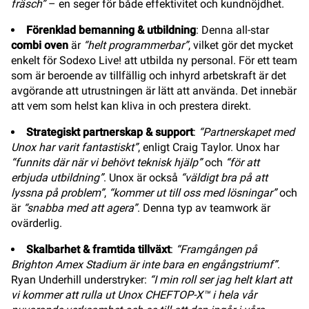
fräsch”
– en seger för både effektivitet och kundnöjdhet.
Förenklad bemanning & utbildning
: Denna all-star
combi oven
är
“helt programmerbar”
, vilket gör det mycket
enkelt för Sodexo Live! att utbilda ny personal. För ett team
som är beroende av tillfällig och inhyrd arbetskraft är det
avgörande att utrustningen är lätt att använda. Det innebär
att vem som helst kan kliva in och prestera direkt.
Strategiskt partnerskap & support
:
“Partnerskapet med
Unox har varit fantastiskt”
, enligt Craig Taylor. Unox har
“funnits där när vi behövt teknisk hjälp”
och
“för att
erbjuda utbildning”
. Unox är också
“väldigt bra på att
lyssna på problem”
,
“kommer ut till oss med lösningar”
och
är
“snabba med att agera”
. Denna typ av teamwork är
ovärderlig.
Skalbarhet & framtida tillväxt
:
“Framgången på
Brighton Amex Stadium är inte bara en engångstriumf”
.
Ryan Underhill understryker:
“I min roll ser jag helt klart att
vi kommer att rulla ut Unox CHEFTOP-X™ i hela vår