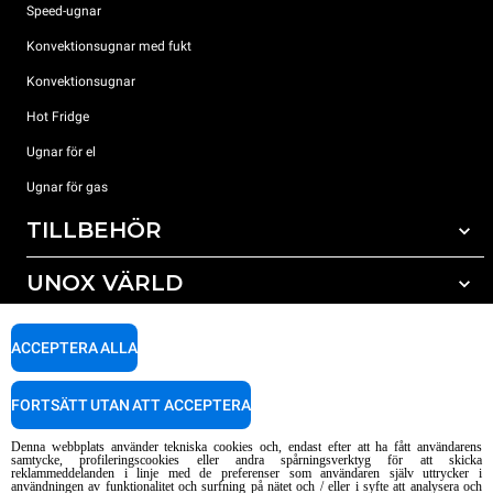
Speed-ugnar
Konvektionsugnar med fukt
Konvektionsugnar
Hot Fridge
Ugnar för el
Ugnar för gas
TILLBEHÖR
UNOX VÄRLD
Alla tillbehör
Rengöringsmedel för automatisk rengöring
SUPPORT
Våra kontor runt om i världen
ACCEPTERA ALLA
Rengöringsmedel för mauell rengöring
Vattenbehandling resinfilter
Unox garanti
FORTSÄTT UTAN ATT ACCEPTERA
Vattenbehandling med omvänd osmosisk
HITTA ÅTERFÖRSÄLJARE
Denna webbplats använder tekniska cookies och, endast efter att ha fått användarens
HITTA SERVICECENTER
samtycke, profileringscookies eller andra spårningsverktyg för att skicka
reklammeddelanden i linje med de preferenser som användaren själv uttrycker i
AI Content Disclaimer
Privacy policy
Cookie policy
användningen av funktionalitet och surfning på nätet och / eller i syfte att analysera och