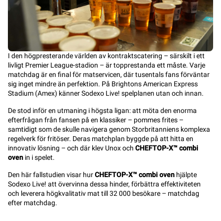
I den högpresterande världen av kontraktscatering – särskilt i ett
livligt Premier League-stadion – är topprestanda ett måste. Varje
matchdag är en final för matservicen, där tusentals fans förväntar
sig inget mindre än perfektion. På Brightons American Express
Stadium (Amex) känner Sodexo Live! spelplanen utan och innan.
De stod inför en utmaning i högsta ligan: att möta den enorma
efterfrågan från fansen på en klassiker – pommes frites –
samtidigt som de skulle navigera genom Storbritanniens komplexa
regelverk för fritöser. Deras matchplan byggde på att hitta en
innovativ lösning – och där klev Unox och
CHEFTOP-X™ combi
oven
in i spelet.
Den här fallstudien visar hur
CHEFTOP-X™ combi oven
hjälpte
Sodexo Live! att övervinna dessa hinder, förbättra effektiviteten
och leverera högkvalitativ mat till 32 000 besökare – matchdag
efter matchdag.