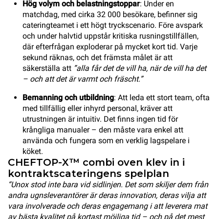
Hög volym och belastningstoppar
: Under en
matchdag, med cirka 32 000 besökare, befinner sig
cateringteamet i ett högt tryckscenario. Före avspark
och under halvtid uppstår kritiska rusningstillfällen,
där efterfrågan exploderar på mycket kort tid. Varje
sekund räknas, och det främsta målet är att
säkerställa att
”alla får det de vill ha, när de vill ha det
– och att det är varmt och fräscht.”
Bemanning och utbildning
: Att leda ett stort team, ofta
med tillfällig eller inhyrd personal, kräver att
utrustningen är intuitiv. Det finns ingen tid för
krångliga manualer – den måste vara enkel att
använda och fungera som en verklig lagspelare i
köket.
CHEFTOP-X™ combi oven klev in i
kontraktscateringens spelplan
“Unox stod inte bara vid sidlinjen. Det som skiljer dem från
andra ugnsleverantörer är deras innovation, deras vilja att
vara involverade och deras engagemang i att leverera mat
av bästa kvalitet på kortast möjliga tid – och på det mest