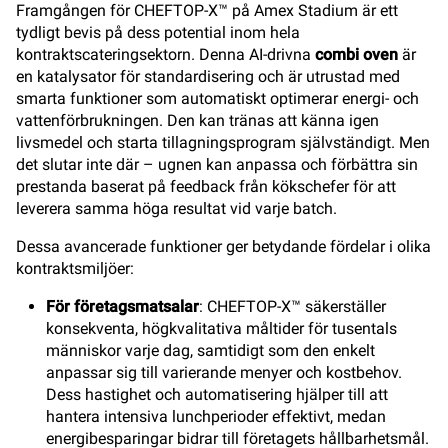
Framgången för CHEFTOP-X™ på Amex Stadium är ett
tydligt bevis på dess potential inom hela
kontraktscateringsektorn. Denna AI-drivna
combi oven
är
en katalysator för standardisering och är utrustad med
smarta funktioner som automatiskt optimerar energi- och
vattenförbrukningen. Den kan tränas att känna igen
livsmedel och starta tillagningsprogram självständigt. Men
det slutar inte där – ugnen kan anpassa och förbättra sin
prestanda baserat på feedback från kökschefer för att
leverera samma höga resultat vid varje batch.
Dessa avancerade funktioner ger betydande fördelar i olika
kontraktsmiljöer:
För företagsmatsalar
: CHEFTOP-X™ säkerställer
konsekventa, högkvalitativa måltider för tusentals
människor varje dag, samtidigt som den enkelt
anpassar sig till varierande menyer och kostbehov.
Dess hastighet och automatisering hjälper till att
hantera intensiva lunchperioder effektivt, medan
energibesparingar bidrar till företagets hållbarhetsmål.