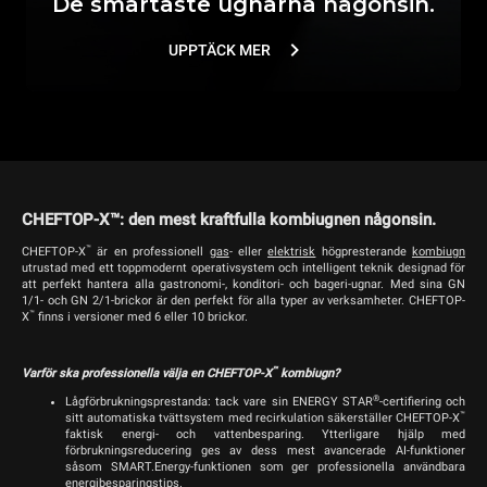
De smartaste ugnarna någonsin.
UPPTÄCK MER
CHEFTOP-X™: den mest kraftfulla kombiugnen någonsin.
™
CHEFTOP-X
är en professionell
gas
- eller
elektrisk
högpresterande
kombiugn
utrustad med ett toppmodernt operativsystem och intelligent teknik designad för
att perfekt hantera alla gastronomi-, konditori- och bageri-ugnar. Med sina GN
1/1- och GN 2/1-brickor är den perfekt för alla typer av verksamheter. CHEFTOP-
™
X
finns i versioner med 6 eller 10 brickor.
™
Varför ska professionella välja en CHEFTOP-X
kombiugn?
®
Lågförbrukningsprestanda: tack vare sin ENERGY STAR
-certifiering och
™
sitt automatiska tvättsystem med recirkulation säkerställer CHEFTOP-X
faktisk energi- och vattenbesparing. Ytterligare hjälp med
förbrukningsreducering ges av dess mest avancerade AI-funktioner
såsom SMART.Energy-funktionen som ger professionella användbara
energibesparingstips.