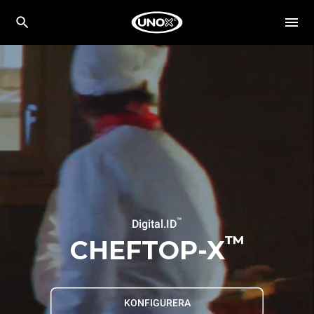
™
Digital.ID
™
CHEFTOP-X
KONFIGURERA