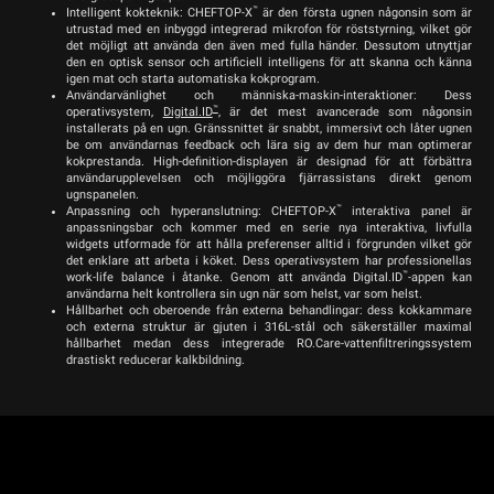
™
Intelligent kokteknik: CHEFTOP-X
är den första ugnen någonsin som är
utrustad med en inbyggd integrerad mikrofon för röststyrning, vilket gör
det möjligt att använda den även med fulla händer. Dessutom utnyttjar
den en optisk sensor och artificiell intelligens för att skanna och känna
igen mat och starta automatiska kokprogram.
Användarvänlighet och människa-maskin-interaktioner: Dess
™
operativsystem,
Digital.ID
, är det mest avancerade som någonsin
installerats på en ugn. Gränssnittet är snabbt, immersivt och låter ugnen
be om användarnas feedback och lära sig av dem hur man optimerar
kokprestanda. High-definition-displayen är designad för att förbättra
användarupplevelsen och möjliggöra fjärrassistans direkt genom
ugnspanelen.
™
Anpassning och hyperanslutning: CHEFTOP-X
interaktiva panel är
anpassningsbar och kommer med en serie nya interaktiva, livfulla
widgets utformade för att hålla preferenser alltid i förgrunden vilket gör
det enklare att arbeta i köket. Dess operativsystem har professionellas
™
work-life balance i åtanke. Genom att använda Digital.ID
-appen kan
användarna helt kontrollera sin ugn när som helst, var som helst.
Hållbarhet och oberoende från externa behandlingar: dess kokkammare
och externa struktur är gjuten i 316L-stål och säkerställer maximal
hållbarhet medan dess integrerade RO.Care-vattenfiltreringssystem
drastiskt reducerar kalkbildning.