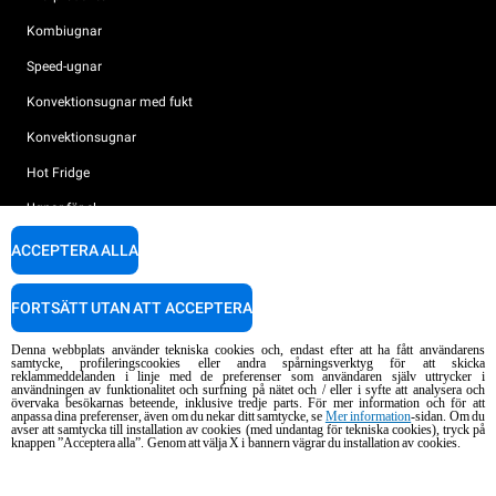
Kombiugnar
Speed-ugnar
Konvektionsugnar med fukt
Konvektionsugnar
Hot Fridge
Ugnar för el
Ugnar för gas
ACCEPTERA ALLA
TILLBEHÖR
FORTSÄTT UTAN ATT ACCEPTERA
UNOX VÄRLD
Alla tillbehör
Denna webbplats använder tekniska cookies och, endast efter att ha fått användarens
samtycke, profileringscookies eller andra spårningsverktyg för att skicka
Rengöringsmedel för automatisk rengöring
reklammeddelanden i linje med de preferenser som användaren själv uttrycker i
SUPPORT
användningen av funktionalitet och surfning på nätet och / eller i syfte att analysera och
Våra kontor runt om i världen
övervaka besökarnas beteende, inklusive tredje parts. För mer information och för att
Rengöringsmedel för mauell rengöring
anpassa dina preferenser, även om du nekar ditt samtycke, se
Mer information
-sidan. Om du
avser att samtycka till installation av cookies (med undantag för tekniska cookies), tryck på
knappen ”Acceptera alla”. Genom att välja X i bannern vägrar du installation av cookies.
Vattenbehandling resinfilter
Unox garanti
Vattenbehandling med omvänd osmosisk
HITTA ÅTERFÖRSÄLJARE