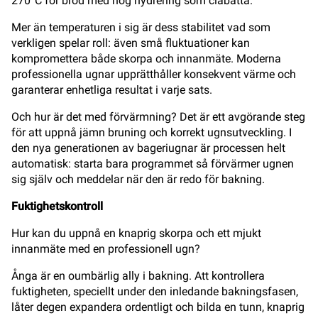
270°C för bröd med hög hydrering som ciabatta.
Mer än temperaturen i sig är dess stabilitet vad som
verkligen spelar roll: även små fluktuationer kan
kompromettera både skorpa och innanmäte. Moderna
professionella ugnar upprätthåller konsekvent värme och
garanterar enhetliga resultat i varje sats.
Och hur är det med förvärmning? Det är ett avgörande steg
för att uppnå jämn bruning och korrekt ugnsutveckling. I
den nya generationen av bageriugnar är processen helt
automatisk: starta bara programmet så förvärmer ugnen
sig själv och meddelar när den är redo för bakning.
Fuktighetskontroll
Hur kan du uppnå en knaprig skorpa och ett mjukt
innanmäte med en professionell ugn?
Ånga är en oumbärlig ally i bakning. Att kontrollera
fuktigheten, speciellt under den inledande bakningsfasen,
låter degen expandera ordentligt och bilda en tunn, knaprig