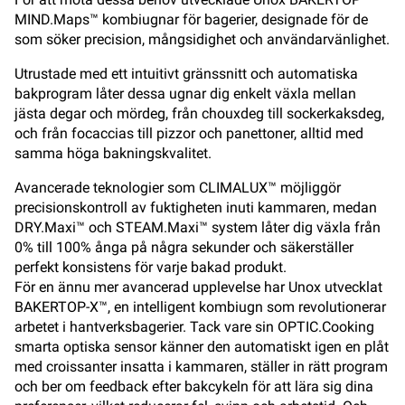
MIND.Maps™ kombiugnar för bagerier, designade för de
som söker precision, mångsidighet och användarvänlighet.
Utrustade med ett intuitivt gränssnitt och automatiska
bakprogram låter dessa ugnar dig enkelt växla mellan
jästa degar och mördeg, från chouxdeg till sockerkaksdeg,
och från focaccias till pizzor och panettoner, alltid med
samma höga bakningskvalitet.
Avancerade teknologier som CLIMALUX™ möjliggör
precisionskontroll av fuktigheten inuti kammaren, medan
DRY.Maxi™ och STEAM.Maxi™ system låter dig växla från
0% till 100% ånga på några sekunder och säkerställer
perfekt konsistens för varje bakad produkt.
För en ännu mer avancerad upplevelse har Unox utvecklat
BAKERTOP-X™, en intelligent kombiugn som revolutionerar
arbetet i hantverksbagerier. Tack vare sin OPTIC.Cooking
smarta optiska sensor känner den automatiskt igen en plåt
med croissanter insatta i kammaren, ställer in rätt program
och ber om feedback efter bakcykeln för att lära sig dina