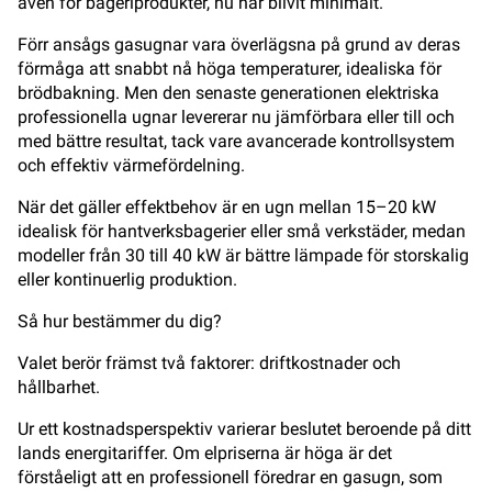
även för bageriprodukter, nu har blivit minimalt.
Förr ansågs gasugnar vara överlägsna på grund av deras
förmåga att snabbt nå höga temperaturer, idealiska för
brödbakning. Men den senaste generationen elektriska
professionella ugnar levererar nu jämförbara eller till och
med bättre resultat, tack vare avancerade kontrollsystem
och effektiv värmefördelning.
När det gäller effektbehov är en ugn mellan 15–20 kW
idealisk för hantverksbagerier eller små verkstäder, medan
modeller från 30 till 40 kW är bättre lämpade för storskalig
eller kontinuerlig produktion.
Så hur bestämmer du dig?
Valet berör främst två faktorer: driftkostnader och
hållbarhet.
Ur ett kostnadsperspektiv varierar beslutet beroende på ditt
lands energitariffer. Om elpriserna är höga är det
förståeligt att en professionell föredrar en gasugn, som