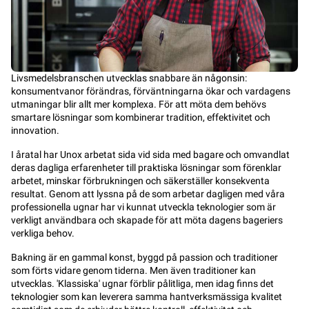
Livsmedelsbranschen utvecklas snabbare än någonsin:
konsumentvanor förändras, förväntningarna ökar och vardagens
utmaningar blir allt mer komplexa. För att möta dem behövs
smartare lösningar som kombinerar tradition, effektivitet och
innovation.
I åratal har Unox arbetat sida vid sida med bagare och omvandlat
deras dagliga erfarenheter till praktiska lösningar som förenklar
arbetet, minskar förbrukningen och säkerställer konsekventa
resultat. Genom att lyssna på de som arbetar dagligen med våra
professionella ugnar har vi kunnat utveckla teknologier som är
verkligt användbara och skapade för att möta dagens bageriers
verkliga behov.
Bakning är en gammal konst, byggd på passion och traditioner
som förts vidare genom tiderna. Men även traditioner kan
utvecklas. 'Klassiska' ugnar förblir pålitliga, men idag finns det
teknologier som kan leverera samma hantverksmässiga kvalitet