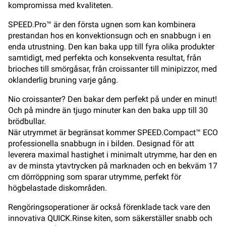
kompromissa med kvaliteten.
SPEED.Pro™ är den första ugnen som kan kombinera
prestandan hos en konvektionsugn och en snabbugn i en
enda utrustning. Den kan baka upp till fyra olika produkter
samtidigt, med perfekta och konsekventa resultat, från
brioches till smörgåsar, från croissanter till minipizzor, med
oklanderlig bruning varje gång.
Nio croissanter? Den bakar dem perfekt på under en minut!
Och på mindre än tjugo minuter kan den baka upp till 30
brödbullar.
När utrymmet är begränsat kommer SPEED.Compact™ ECO
professionella snabbugn in i bilden. Designad för att
leverera maximal hastighet i minimalt utrymme, har den en
av de minsta ytavtrycken på marknaden och en bekväm 17
cm dörröppning som sparar utrymme, perfekt för
högbelastade diskområden.
Rengöringsoperationer är också förenklade tack vare den
innovativa QUICK.Rinse kiten, som säkerställer snabb och