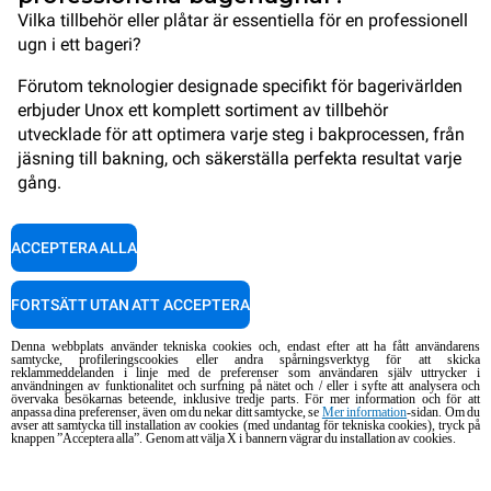
Vilka tillbehör eller plåtar är essentiella för en professionell
ugn i ett bageri?
Förutom teknologier designade specifikt för bagerivärlden
erbjuder Unox ett komplett sortiment av tillbehör
utvecklade för att optimera varje steg i bakprocessen, från
jäsning till bakning, och säkerställa perfekta resultat varje
gång.
Unox statiska ugnar för bagerier
ACCEPTERA ALLA
För traditionella produkter bakade på sten som bröd,
focaccia och andra jästa degar är den ideala lösningen
FORTSÄTT UTAN ATT ACCEPTERA
DECKTOP, Unox statiska ugn för bagerier.
Denna webbplats använder tekniska cookies och, endast efter att ha fått användarens
Den levererar autentiska resultat med en knaprig skorpa
samtycke, profileringscookies eller andra spårningsverktyg för att skicka
reklammeddelanden i linje med de preferenser som användaren själv uttrycker i
och jämn bruning, precis som i traditionell
användningen av funktionalitet och surfning på nätet och / eller i syfte att analysera och
övervaka besökarnas beteende, inklusive tredje parts. För mer information och för att
hantverksmässig bakning.
anpassa dina preferenser, även om du nekar ditt samtycke, se
Mer information
-sidan. Om du
avser att samtycka till installation av cookies (med undantag för tekniska cookies), tryck på
knappen ”Acceptera alla”. Genom att välja X i bannern vägrar du installation av cookies.
LIEVOX
Unox jäsenhet har fläktar som jämnt och precist