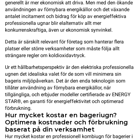
generellt är mer ekonomisk att driva. Men med den ökande
användningen av förnybara energikällor och det växande
antalet incitament och bidrag för köp av energieffektiva
professionella ugnar blir elalternativ allt mer
konkurrenskraftiga, även ur ekonomisk synvinkel.
Detta är särskilt relevant för företag som hanterar flera
platser eller större verksamheter som måste följa allt
strängare regler om koldioxidavtryck.
Ur ett hållbarhetsperspektiv är den elektriska professionella
ugnen det idealiska valet för de som vill minimera sin
bageris miljöpåverkan. Det är den enda teknologin som
tillåter användning av förnybara energikällor, när
tillgängliga, och erbjuder modeller certifierade av ENERGY
STAR®, en garanti för energieffektivitet och optimerad
förbrukning.
Hur mycket kostar en bageriugn?
Optimera kostnader och förbrukning
baserat på din verksamhet
Hur mycket kostar en professionell kombiugn för bagerier i