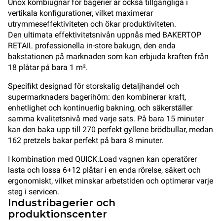
Unox kombiugnar för bagerier är också tillgängliga i
vertikala konfigurationer, vilket maximerar
utrymmeseffektiviteten och ökar produktiviteten.
Den ultimata effektivitetsnivån uppnås med BAKERTOP
RETAIL professionella in-store bakugn, den enda
bakstationen på marknaden som kan erbjuda kraften från
18 plåtar på bara 1 m².
Specifikt designad för storskalig detaljhandel och
supermarknaders bagerihörn: den kombinerar kraft,
enhetlighet och kontinuerlig bakning, och säkerställer
samma kvalitetsnivå med varje sats. På bara 15 minuter
kan den baka upp till 270 perfekt gyllene brödbullar, medan
162 pretzels bakar perfekt på bara 8 minuter.
I kombination med QUICK.Load vagnen kan operatörer
lasta och lossa 6+12 plåtar i en enda rörelse, säkert och
ergonomiskt, vilket minskar arbetstiden och optimerar varje
steg i servicen.
Industribagerier och
produktionscenter