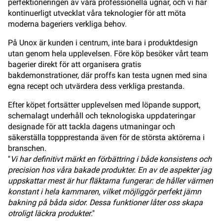
perfektioneringen av våra professionella ugnar, och vi har
kontinuerligt utvecklat våra teknologier för att möta
moderna bageriers verkliga behov.
På Unox är kunden i centrum, inte bara i produktdesign
utan genom hela upplevelsen. Före köp besöker vårt team
bagerier direkt för att organisera gratis
bakdemonstrationer, där proffs kan testa ugnen med sina
egna recept och utvärdera dess verkliga prestanda.
Efter köpet fortsätter upplevelsen med löpande support,
schemalagt underhåll och teknologiska uppdateringar
designade för att tackla dagens utmaningar och
säkerställa toppprestanda även för de största aktörerna i
branschen.
"
Vi har definitivt märkt en förbättring i både konsistens och
precision hos våra bakade produkter. En av de aspekter jag
uppskattar mest är hur fläktarna fungerar: de håller värmen
konstant i hela kammaren, vilket möjliggör perfekt jämn
bakning på båda sidor. Dessa funktioner låter oss skapa
otroligt läckra produkter
."