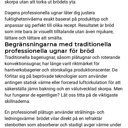
skorpa utan att torka ut brödets yta.
Dagens professionella ugnar låter dig justera
fuktighetsnivåerna exakt baserat på produkttyp och
anpassar sig perfekt till olika recept. Resultatet är bröd
som inte bara är visuellt tilltalande utan även mjukare,
lättare och lättare att smälta.
Begränsningarna med traditionella
professionella ugnar för bröd
Traditionella bageriugnar, såsom plåtugnar och roterande
konvektionsugnar, har länge varit riktmärket för
hantverksbagerier och storskaliga produktionscenter. De
förlitar sig på beprövade teknologier som använder
antingen statisk värme eller forcerad luftcirkulation för att
säkerställa jämn bakning och en välutvecklad skorpa. Men
hur fungerar de egentligen? Låt oss titta på de viktigaste
skillnaderna.
En professionell plåtugn använder strålnings- och
ledningsvärme: brödet vilar direkt på en refraktär
stenbotten som absorberar och stadigt avger värme under