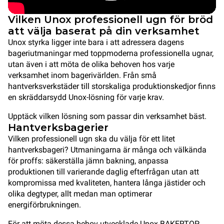
Vilken Unox professionell ugn för bröd
att välja baserat på din verksamhet
Unox styrka ligger inte bara i att adressera dagens
bageriutmaningar med toppmoderna professionella ugnar,
utan även i att möta de olika behoven hos varje
verksamhet inom bagerivärlden. Från små
hantverksverkstäder till storskaliga produktionskedjor finns
en skräddarsydd Unox-lösning för varje krav.
Upptäck vilken lösning som passar din verksamhet bäst.
Hantverksbagerier
Vilken professionell ugn ska du välja för ett litet
hantverksbageri? Utmaningarna är många och välkända
för proffs: säkerställa jämn bakning, anpassa
produktionen till varierande daglig efterfrågan utan att
kompromissa med kvaliteten, hantera långa jästider och
olika degtyper, allt medan man optimerar
energiförbrukningen.
För att möta dessa behov utvecklade Unox BAKERTOP