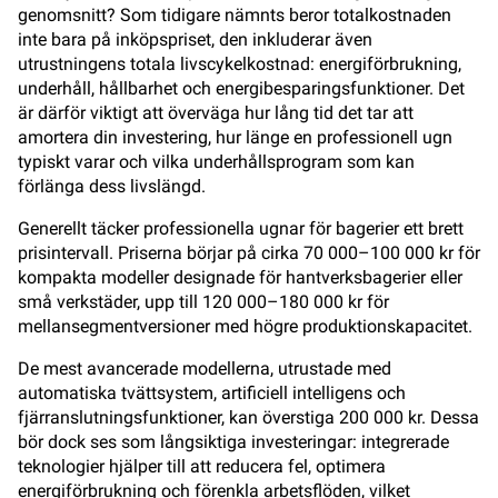
genomsnitt? Som tidigare nämnts beror totalkostnaden
inte bara på inköpspriset, den inkluderar även
utrustningens totala livscykelkostnad: energiförbrukning,
underhåll, hållbarhet och energibesparingsfunktioner. Det
är därför viktigt att överväga hur lång tid det tar att
amortera din investering, hur länge en professionell ugn
typiskt varar och vilka underhållsprogram som kan
förlänga dess livslängd.
Generellt täcker professionella ugnar för bagerier ett brett
prisintervall. Priserna börjar på cirka 70 000–100 000 kr för
kompakta modeller designade för hantverksbagerier eller
små verkstäder, upp till 120 000–180 000 kr för
mellansegmentversioner med högre produktionskapacitet.
De mest avancerade modellerna, utrustade med
automatiska tvättsystem, artificiell intelligens och
fjärranslutningsfunktioner, kan överstiga 200 000 kr. Dessa
bör dock ses som långsiktiga investeringar: integrerade
teknologier hjälper till att reducera fel, optimera
energiförbrukning och förenkla arbetsflöden, vilket