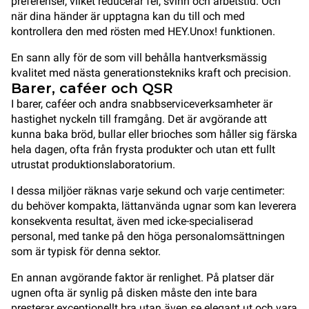
preferenser, vilket reducerar fel, svinn och arbetstid. Och
när dina händer är upptagna kan du till och med
kontrollera den med rösten med HEY.Unox! funktionen.
En sann ally för de som vill behålla hantverksmässig
kvalitet med nästa generationstekniks kraft och precision.
Barer, caféer och QSR
I barer, caféer och andra snabbserviceverksamheter är
hastighet nyckeln till framgång. Det är avgörande att
kunna baka bröd, bullar eller brioches som håller sig färska
hela dagen, ofta från frysta produkter och utan ett fullt
utrustat produktionslaboratorium.
I dessa miljöer räknas varje sekund och varje centimeter:
du behöver kompakta, lättanvända ugnar som kan leverera
konsekventa resultat, även med icke-specialiserad
personal, med tanke på den höga personalomsättningen
som är typisk för denna sektor.
En annan avgörande faktor är renlighet. På platser där
ugnen ofta är synlig på disken måste den inte bara
presterar exceptionellt bra utan även se elegant ut och vara