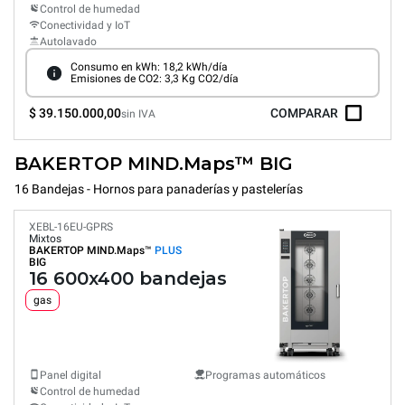
Control de humedad
Conectividad y IoT
Autolavado
Consumo en kWh: 18,2 kWh/día
Emisiones de CO2: 3,3 Kg CO2/día
$ 39.150.000,00
COMPARAR
sin IVA
BAKERTOP MIND.Maps™ BIG
16 Bandejas - Hornos para panaderías y pastelerías
XEBL-16EU-GPRS
Mixtos
BAKERTOP MIND.Maps™
PLUS
BIG
16 600x400 bandejas
gas
Panel digital
Programas automáticos
Control de humedad