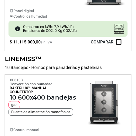
Panel digital
Control de humedad
Consumo en kWh: 7,9 kWh/día
Emisiones de CO2: 0 Kg CO2/día
$ 11.115.000,00
COMPARAR
sin IVA
LINEMISS™
10 Bandejas - Hornos para panaderías y pastelerías
XB813G
Convección con humedad
BAKERLUX™
MANUAL
COUNTERTOP
10 600x400 bandejas
gas
Fuente de alimentación monofásica
Control manual