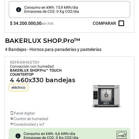
Consumo en kWh: 15,9 kWh/día
Emisiones de CO2: 0 Kg CO2/día
$ 34.200.000,00
COMPARAR
sin IVA
BAKERLUX SHOP.Pro™
4 Bandejas - Hornos para panaderías y pastelerías
XEFR-04HS-ETDV
Convección con humedad
BAKERLUX SHOP.Pro™
TOUCH
COUNTERTOP
4 460x330 bandejas
eléctrico
Panel digital
Control de humedad
Conectividad y IoT
Consumo en kWh: 6,6 kWh/día
Emisiones de CO2: 0 Kg CO2/día