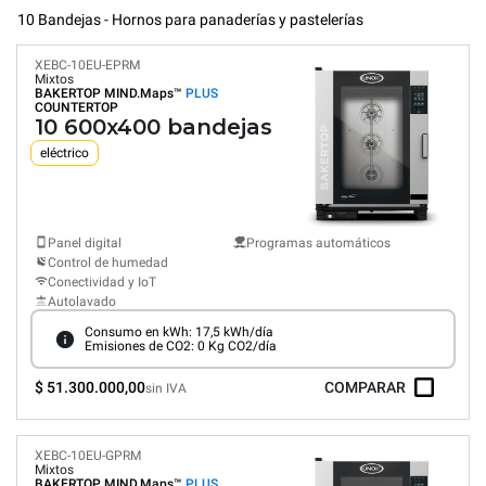
10 Bandejas - Hornos para panaderías y pastelerías
XEBC-10EU-EPRM
Mixtos
BAKERTOP MIND.Maps™
PLUS
COUNTERTOP
10 600x400 bandejas
eléctrico
Panel digital
Programas automáticos
Control de humedad
Conectividad y IoT
Autolavado
Consumo en kWh: 17,5 kWh/día
Emisiones de CO2: 0 Kg CO2/día
$ 51.300.000,00
COMPARAR
sin IVA
XEBC-10EU-GPRM
Mixtos
BAKERTOP MIND.Maps™
PLUS