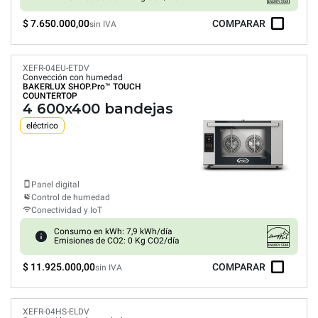
$ 7.650.000,00
COMPARAR
sin IVA
XEFR-04EU-ETDV
Convección con humedad
BAKERLUX SHOP.Pro™
TOUCH
COUNTERTOP
4 600x400 bandejas
eléctrico
Panel digital
Control de humedad
Conectividad y IoT
Consumo en kWh: 7,9 kWh/día
Emisiones de CO2: 0 Kg CO2/día
$ 11.925.000,00
COMPARAR
sin IVA
XEFR-04HS-ELDV