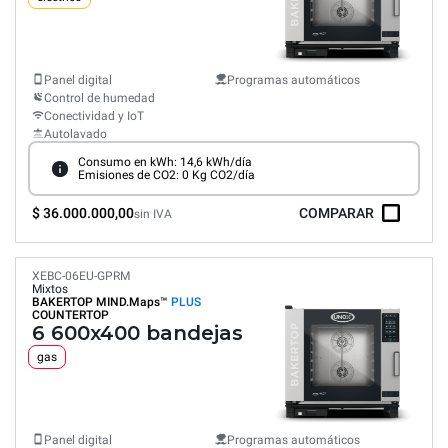
Panel digital
Programas automáticos
Control de humedad
Conectividad y IoT
Autolavado
Consumo en kWh: 14,6 kWh/día
Emisiones de CO2: 0 Kg CO2/día
$ 36.000.000,00
COMPARAR
sin IVA
XEBC-06EU-GPRM
Mixtos
BAKERTOP MIND.Maps™
PLUS
COUNTERTOP
6 600x400 bandejas
gas
Panel digital
Programas automáticos