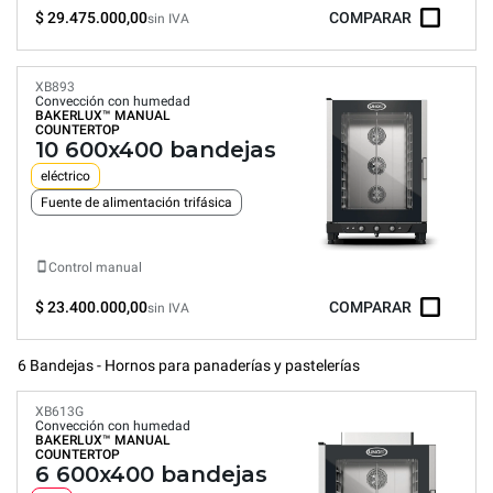
$ 29.475.000,00
COMPARAR
sin IVA
XB893
Convección con humedad
BAKERLUX™
MANUAL
COUNTERTOP
10 600x400 bandejas
eléctrico
Fuente de alimentación trifásica
Control manual
$ 23.400.000,00
COMPARAR
sin IVA
6 Bandejas - Hornos para panaderías y pastelerías
XB613G
Convección con humedad
BAKERLUX™
MANUAL
COUNTERTOP
6 600x400 bandejas