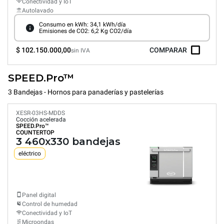
Conectividad y IoT
Autolavado
Consumo en kWh: 34,1 kWh/día
Emisiones de CO2: 6,2 Kg CO2/día
$ 102.150.000,00
COMPARAR
sin IVA
SPEED.Pro™
3 Bandejas - Hornos para panaderías y pastelerías
XESR-03HS-MDDS
Cocción acelerada
SPEED.Pro™
COUNTERTOP
3 460x330 bandejas
eléctrico
Panel digital
Control de humedad
Conectividad y IoT
Microondas