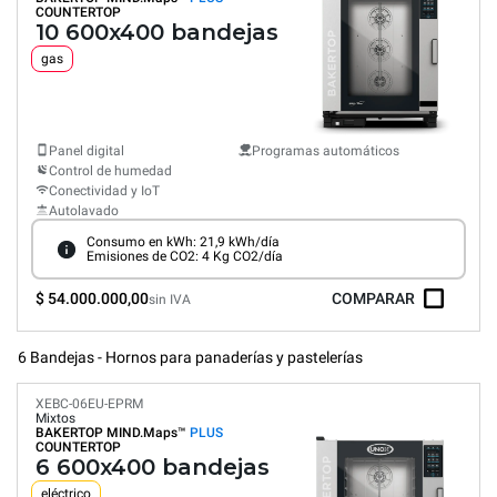
COUNTERTOP
10 600x400 bandejas
gas
Panel digital
Programas automáticos
Control de humedad
Conectividad y IoT
Autolavado
Consumo en kWh: 21,9 kWh/día
Emisiones de CO2: 4 Kg CO2/día
$ 54.000.000,00
COMPARAR
sin IVA
6 Bandejas - Hornos para panaderías y pastelerías
XEBC-06EU-EPRM
Mixtos
BAKERTOP MIND.Maps™
PLUS
COUNTERTOP
6 600x400 bandejas
eléctrico