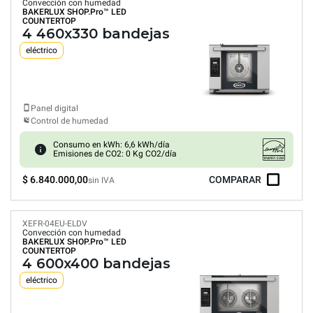
Convección con humedad
BAKERLUX SHOP.Pro™
LED
COUNTERTOP
4 460x330 bandejas
eléctrico
Panel digital
Control de humedad
Consumo en kWh: 6,6 kWh/día
Emisiones de CO2: 0 Kg CO2/día
$ 6.840.000,00
COMPARAR
sin IVA
XEFR-04EU-ELDV
Convección con humedad
BAKERLUX SHOP.Pro™
LED
COUNTERTOP
4 600x400 bandejas
eléctrico