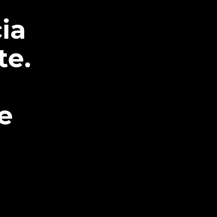
ia
te.
e