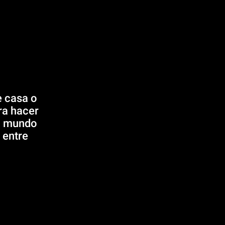
e casa o
ra hacer
el mundo
 entre