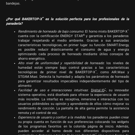
bandejas.
™
¿Por qué BAKERTOP-X
es la solución perfecta para los profesionales de la
panadería?
™
Rendimiento de horneado de bajo consumo
:
El horno mixto BAKERTOP-X
®
cuenta con la certificación ENERGY STAR
y garantiza a los panaderos
trabajar respetando el medio ambiente. Gracias a sus avanzadas
características tecnológicas, en primer lugar su función SMART.Energy,
es posible reducir drásticamente el consumo de agua y energía
optimizando cada proceso de horneado mediante útiles consejos de
ahorro energético.
Alto nivel de uniformidad y repetibilidad de horneado
:
los niveles de
humedad están siempre bajo control gracias a las características
™
tecnológicas de primer nivel de BAKERTOP-X
, como AIR.Maxi y
STEAM.Maxi. Detecta la humedad y adapta los parámetros de horneado
para garantizar resultados impecables independientemente del tipo de
alimento
™
Facilidad de uso e interacciones intuitivas
:
Digital.ID
, su innovador
sistema operativo, está diseñado para ofrecer la experiencia de usuario
más increíble. La interfaz es receptiva, inmersiva e interactúa con los
usuarios pidiéndoles su opinión y aprendiendo de ellos cómo mejorar su
rendimiento de cocción. La pantalla de alta gama permite la asistencia
remota y el control de voz.
Experiencia de usuario y confort a la medida
:
los panaderos pueden crear
su propia cuenta en función de sus preferencias colocando los widgets
de los programas favoritos en la colorida página de inicio. Además,
pueden acceder al horno desde sus diferentes dispositivos para
™