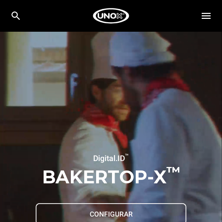
™
Digital.ID
™
BAKERTOP-X
CONFIGURAR