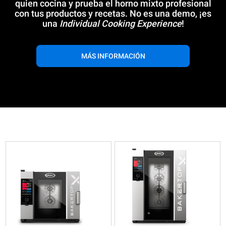
quien cocina y prueba el horno mixto profesional
con tus productos y recetas. No es una demo, ¡es
una
Individual Cooking Experience
!
MÁS INFORMACIÓN
XELA-
XELA-
XELA-
XELA-
05EU-
10EU-
05EU-
10EU-
EXRS
EXRS
EXRS-
EXRS-
Mixtos
Mixtos
ET
ET
BAKERTOP-
BAKERTOP-
Mixtos
Mixtos
X™
X™
BAKERTOP-
BAKERTOP-
COUNTERTOP
COUNTERTOP
X™
X™
5
10
COUNTERTOP
COUNTERTOP
5
10
600x400
600x400