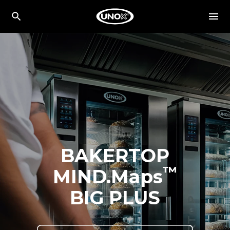
BAKERTOP
™
MIND.Maps
BIG PLUS