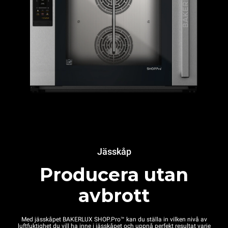
Jässkåp
Producera utan
avbrott
Med jässkåpet BAKERLUX SHOP.Pro™ kan du ställa in vilken nivå av
luftfuktighet du vill ha inne i jässkåpet och uppnå perfekt resultat varje