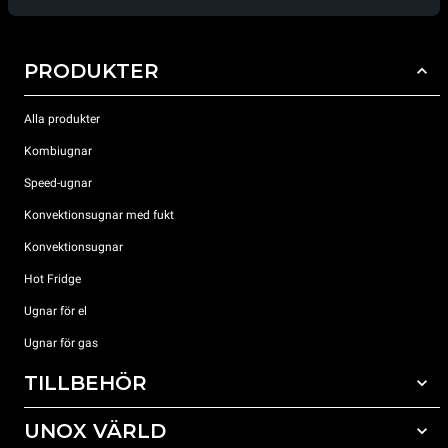
PRODUKTER
Alla produkter
Kombiugnar
Speed-ugnar
Konvektionsugnar med fukt
Konvektionsugnar
Hot Fridge
Ugnar för el
Ugnar för gas
TILLBEHÖR
UNOX VÄRLD
Alla tillbehör