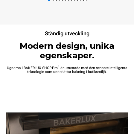
XEFR-10EU-ETRV
XEFR-10EU-ETRV-MT
Konvektion med fukt
Konvektion med fukt
BAKERLUX SHOP.Pro™
BAKERLUX SHOP.Pro™
COUNTERTOP
COUNTERTOP
Ständig utveckling
10 600x400
10 600x400
brickor
brickor
Modern design, unika
Elektrisk
Elektrisk
egenskaper.
Automatisk dörröppning
74 650,00 kr
74 650,00 kr
exklusive moms
exklusive moms
™
Ugnarna i BAKERLUX SHOP.Pro
är utrustade med den senaste intelligenta
teknologin som underlättar bakning i butiksmiljö.