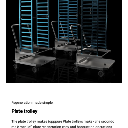
Regeneration made simple.
Plate trolley
The plate trolley makes (opppure Plate trolleys make - che secondo
me è meglio!) plate regeneration easy and banqueting operations