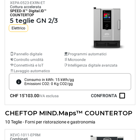
XEPA-0523-EXRN-ET
Cottura accelerata
SPEED-X™
Digital.ID™
COUNTERTOP
5 teglie GN 2/3
Elettrico
Pannello digitale
Programmi automatici
Controllo umidità
Microonde
Connettività e loT
Intelligenza digitale avanzata
Lavaggio automatico
Consumo in kWh: 15 kWh/gg
Emissioni CO2: 0 Kg CO2/gg
CHF 15’103.00
CONFRONTA
IVA esclusa
CHEFTOP MIND.Maps™ COUNTERTOP
10 Teglie - Forni per ristorazione e gastronomia
XEVC-1011-EPRM
Combinati