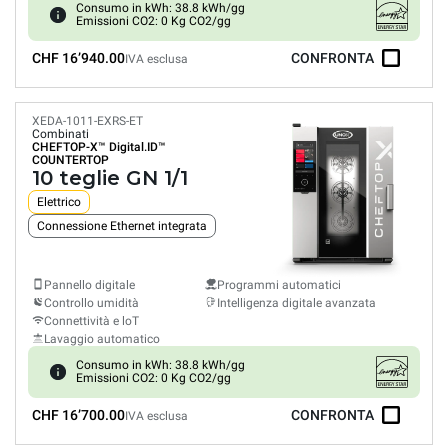
Consumo in kWh: 38.8 kWh/gg
Emissioni CO2: 0 Kg CO2/gg
CHF 16’940.00
CONFRONTA
IVA esclusa
XEDA-1011-EXRS-ET
Combinati
CHEFTOP-X™
Digital.ID™
COUNTERTOP
10 teglie GN 1/1
Elettrico
Connessione Ethernet integrata
Pannello digitale
Programmi automatici
Controllo umidità
Intelligenza digitale avanzata
Connettività e loT
Lavaggio automatico
Consumo in kWh: 38.8 kWh/gg
Emissioni CO2: 0 Kg CO2/gg
CHF 16’700.00
CONFRONTA
IVA esclusa