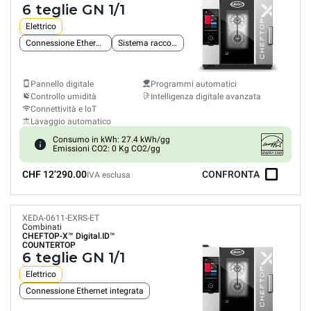
6 teglie GN 1/1
Elettrico
Connessione Ethernet integrata
Sistema raccolta grassi
Pannello digitale
Programmi automatici
Controllo umidità
Intelligenza digitale avanzata
Connettività e loT
Lavaggio automatico
Consumo in kWh: 27.4 kWh/gg
Emissioni CO2: 0 Kg CO2/gg
CHF 12’290.00
CONFRONTA
IVA esclusa
XEDA-0611-EXRS-ET
Combinati
CHEFTOP-X™
Digital.ID™
COUNTERTOP
6 teglie GN 1/1
Elettrico
Connessione Ethernet integrata