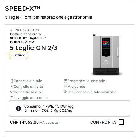
SPEED-X™
5 Teglie - Forni per ristorazione e gastronomia
XEPA-0523-EXRN
Cottura accelerata
SPEED-X™
Digital.ID™
COUNTERTOP
5 teglie GN 2/3
Elettrico
Pannello digitale
Programmi automatici
Controllo umidità
Microonde
Connettività e loT
Intelligenza digitale avanzata
Lavaggio automatico
Consumo in kWh: 15 kWh/gg
Emissioni CO2: 0 Kg CO2/gg
CHF 14’553.00
CONFRONTA
IVA esclusa