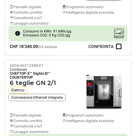
Pannello digitale
Programmi automatici
Controllo umidità
Intelligenza digitale avanzata
Connettività e loT
Lavaggio automatico
Consumo in kWh: 91 kWh/gg
Emissioni CO2: 0 Kg CO2/gg
CHF 18’340.00
CONFRONTA
IVA esclusa
XEDA-0621-EXRS-ET
Combinati
CHEFTOP-X™
Digital.ID™
COUNTERTOP
6 teglie GN 2/1
Elettrico
Connessione Ethernet integrata
Pannello digitale
Programmi automatici
Controllo umidità
Intelligenza digitale avanzata
Connettività e loT
Lavaggio automatico