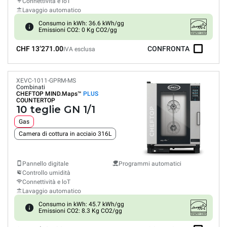
Connettività e loT
Lavaggio automatico
Consumo in kWh: 36.6 kWh/gg
Emissioni CO2: 0 Kg CO2/gg
CHF 13’271.00
CONFRONTA
IVA esclusa
XEVC-1011-GPRM-MS
Combinati
CHEFTOP MIND.Maps™
PLUS
COUNTERTOP
10 teglie GN 1/1
Gas
Camera di cottura in acciaio 316L
Pannello digitale
Programmi automatici
Controllo umidità
Connettività e loT
Lavaggio automatico
Consumo in kWh: 45.7 kWh/gg
Emissioni CO2: 8.3 Kg CO2/gg