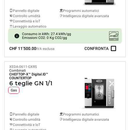
Pannello digitale
Programmi automatici
Controllo umidità
Intelligenza digitale avanzata
Connettività e loT
Lavaggio automatico
Consumo in kWh: 27.4 kWh/gg
Emissioni CO2: 0 Kg CO2/gg
CHF 11’500.00
CONFRONTA
IVA esclusa
XEDA-0611-GXRS
Combinati
CHEFTOP-X™
Digital.ID™
COUNTERTOP
6 teglie GN 1/1
Gas
Pannello digitale
Programmi automatici
Controllo umidità
Intelligenza digitale avanzata
Connettività e loT