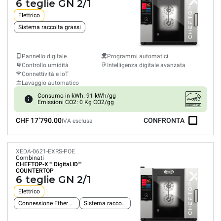
6 teglie GN 2/1
Elettrico
Sistema raccolta grassi
Pannello digitale
Programmi automatici
Controllo umidità
Intelligenza digitale avanzata
Connettività e loT
Lavaggio automatico
Consumo in kWh: 91 kWh/gg
Emissioni CO2: 0 Kg CO2/gg
CHF 17’790.00
CONFRONTA
IVA esclusa
XEDA-0621-EXRS-POE
Combinati
CHEFTOP-X™
Digital.ID™
COUNTERTOP
6 teglie GN 2/1
Elettrico
Connessione Ethernet integrata
Sistema raccolta grassi