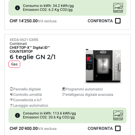
Consumo in kWh: 34.2 kWh/gg
Emissioni CO2: 6.2 Kg CO2/gg
CHF 14’250.00
CONFRONTA
IVA esclusa
XEDA-0621-GXRS
Combinati
CHEFTOP-X™
Digital.ID™
COUNTERTOP
6 teglie GN 2/1
Gas
Pannello digitale
Programmi automatici
Controllo umidità
Intelligenza digitale avanzata
Connettività e loT
Lavaggio automatico
Consumo in kWh: 113.6 kWh/gg
Emissioni CO2: 20.6 Kg CO2/gg
CHF 20’400.00
CONFRONTA
IVA esclusa