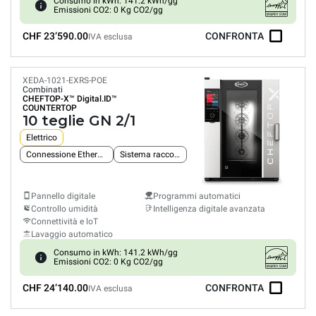
Consumo in kWh: 141.2 kWh/gg
Emissioni CO2: 0 Kg CO2/gg
CHF 23’590.00
CONFRONTA
IVA esclusa
XEDA-1021-EXRS-POE
Combinati
CHEFTOP-X™
Digital.ID™
COUNTERTOP
10 teglie GN 2/1
Elettrico
Connessione Ethernet integrata
Sistema raccolta grassi
Pannello digitale
Programmi automatici
Controllo umidità
Intelligenza digitale avanzata
Connettività e loT
Lavaggio automatico
Consumo in kWh: 141.2 kWh/gg
Emissioni CO2: 0 Kg CO2/gg
CHF 24’140.00
CONFRONTA
IVA esclusa