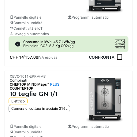
Pannello digitale
Programmi automatici
Controllo umidità
Connettività e loT
Lavaggio automatico
Consumo in kWh: 45.7 kWh/gg
Emissioni CO2: 8.3 Kg CO2/gg
CHF 14’157.00
CONFRONTA
IVA esclusa
XEVC-1011-EPRM-MS
Combinati
CHEFTOP MIND.Maps™
PLUS
COUNTERTOP
10 teglie GN 1/1
Elettrico
Camera di cottura in acciaio 316L
Pannello digitale
Programmi automatici
Controllo umidità