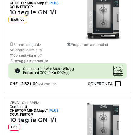
CHEFTOP MIND.Maps™
PLUS
COUNTERTOP
10 teglie GN 1/1
Elettrico
Pannello digitale
Programmi automatici
Controllo umidità
Connettività e loT
Lavaggio automatico
Consumo in kWh: 36.6 kWh/gg
Emissioni CO2: 0 Kg CO2/gg
CHF 12’821.00
CONFRONTA
IVA esclusa
XEVC-1011-GPRM
Combinati
CHEFTOP MIND.Maps™
PLUS
COUNTERTOP
10 teglie GN 1/1
Gas