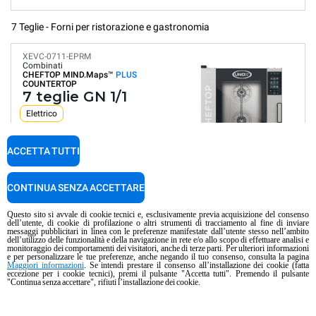
7 Teglie - Forni per ristorazione e gastronomia
XEVC-0711-EPRM
Combinati
CHEFTOP MIND.Maps™
PLUS
COUNTERTOP
7 teglie GN 1/1
Elettrico
ACCETTA TUTTI
Pannello digitale
Programmi automatici
Controllo umidità
CONTINUA SENZA ACCETTARE
Connettività e loT
Lavaggio automatico
Questo sito si avvale di cookie tecnici e, esclusivamente previa acquisizione del consenso
dell’utente, di cookie di profilazione o altri strumenti di tracciamento al fine di inviare
Consumo in kWh: 29.4 kWh/gg
messaggi pubblicitari in linea con le preferenze manifestate dall’utente stesso nell’ambito
Emissioni CO2: 0 Kg CO2/gg
dell’utilizzo delle funzionalità e della navigazione in rete e/o allo scopo di effettuare analisi e
monitoraggio dei comportamenti dei visitatori, anche di terze parti. Per ulteriori informazioni
e per personalizzare le tue preferenze, anche negando il tuo consenso, consulta la pagina
CHF 9’653.00
CONFRONTA
IVA esclusa
Maggiori informazioni
. Se intendi prestare il consenso all’installazione dei cookie (fatta
eccezione per i cookie tecnici), premi il pulsante "Accetta tutti". Premendo il pulsante
"Continua senza accettare", rifiuti l’installazione dei cookie.
XEVC-0711-GPRM