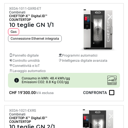
XEDA-1011-GXRS-ET
Combinati
CHEFTOP-X™
Digital.ID™
COUNTERTOP
10 teglie GN 1/1
Gas
Connessione Ethernet integrata
Pannello digitale
Programmi automatici
Controllo umidità
Intelligenza digitale avanzata
Connettività e loT
Lavaggio automatico
Consumo in kWh: 48.4 kWh/gg
Emissioni CO2: 8.8 Kg CO2/gg
CHF 19’300.00
CONFRONTA
IVA esclusa
XEDA-1021-EXRS
Combinati
CHEFTOP-X™
Digital.ID™
COUNTERTOP
10 teglie GN 2/1