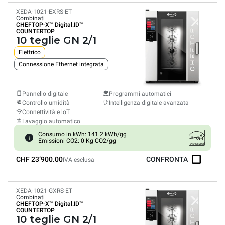
XEDA-1021-EXRS-ET
Combinati
CHEFTOP-X™
Digital.ID™
COUNTERTOP
10 teglie GN 2/1
Elettrico
Connessione Ethernet integrata
Pannello digitale
Programmi automatici
Controllo umidità
Intelligenza digitale avanzata
Connettività e loT
Lavaggio automatico
Consumo in kWh: 141.2 kWh/gg
Emissioni CO2: 0 Kg CO2/gg
CHF 23’900.00
CONFRONTA
IVA esclusa
XEDA-1021-GXRS-ET
Combinati
CHEFTOP-X™
Digital.ID™
COUNTERTOP
10 teglie GN 2/1