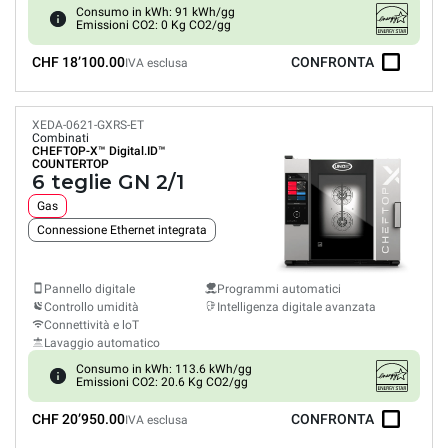
Consumo in kWh: 91 kWh/gg
Emissioni CO2: 0 Kg CO2/gg
CHF 18’100.00
CONFRONTA
IVA esclusa
XEDA-0621-GXRS-ET
Combinati
CHEFTOP-X™
Digital.ID™
COUNTERTOP
6 teglie GN 2/1
Gas
Connessione Ethernet integrata
Pannello digitale
Programmi automatici
Controllo umidità
Intelligenza digitale avanzata
Connettività e loT
Lavaggio automatico
Consumo in kWh: 113.6 kWh/gg
Emissioni CO2: 20.6 Kg CO2/gg
CHF 20’950.00
CONFRONTA
IVA esclusa