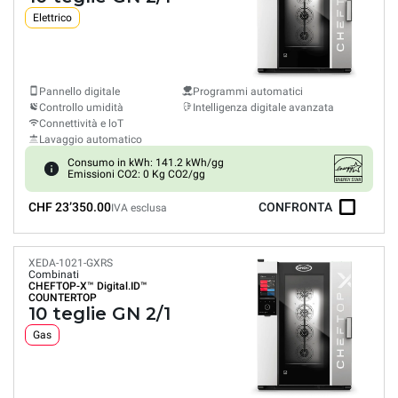
Elettrico
Pannello digitale
Programmi automatici
Controllo umidità
Intelligenza digitale avanzata
Connettività e loT
Lavaggio automatico
Consumo in kWh: 141.2 kWh/gg
Emissioni CO2: 0 Kg CO2/gg
CHF 23’350.00
CONFRONTA
IVA esclusa
XEDA-1021-GXRS
Combinati
CHEFTOP-X™
Digital.ID™
COUNTERTOP
10 teglie GN 2/1
Gas