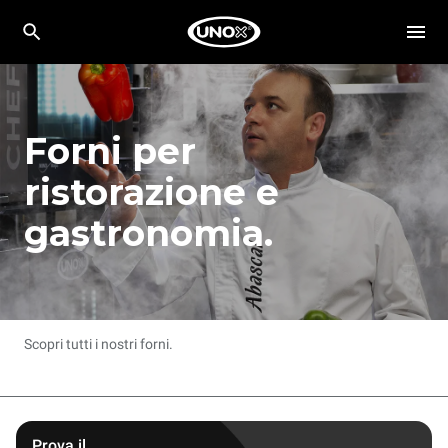
Forni per
ristorazione e
gastronomia.
Scopri tutti i nostri forni.
Prova il