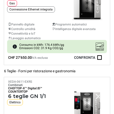
Gas
Connessione Ethernet integrata
Pannello digitale
Programmi automatici
Controllo umidità
Intelligenza digitale avanzata
Connettività e loT
Lavaggio automatico
Consumo in kWh: 176.4 kWh/gg
Emissioni CO2: 31.9 Kg CO2/gg
CHF 27’650.00
CONFRONTA
IVA esclusa
6 Teglie - Forni per ristorazione e gastronomia
XEDA-0611-EXRS
Combinati
CHEFTOP-X™
Digital.ID™
COUNTERTOP
6 teglie GN 1/1
Elettrico