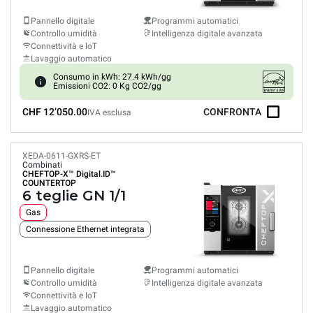
Pannello digitale
Programmi automatici
Controllo umidità
Intelligenza digitale avanzata
Connettività e loT
Lavaggio automatico
Consumo in kWh: 27.4 kWh/gg
Emissioni CO2: 0 Kg CO2/gg
CHF 12’050.00
CONFRONTA
IVA esclusa
XEDA-0611-GXRS-ET
Combinati
CHEFTOP-X™
Digital.ID™
COUNTERTOP
6 teglie GN 1/1
Gas
Connessione Ethernet integrata
Pannello digitale
Programmi automatici
Controllo umidità
Intelligenza digitale avanzata
Connettività e loT
Lavaggio automatico