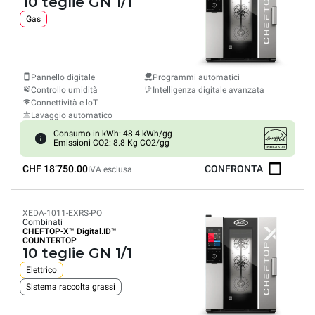
10 teglie GN 1/1
Gas
Pannello digitale
Programmi automatici
Controllo umidità
Intelligenza digitale avanzata
Connettività e loT
Lavaggio automatico
Consumo in kWh: 48.4 kWh/gg
Emissioni CO2: 8.8 Kg CO2/gg
CHF 18’750.00
CONFRONTA
IVA esclusa
XEDA-1011-EXRS-PO
Combinati
CHEFTOP-X™
Digital.ID™
COUNTERTOP
10 teglie GN 1/1
Elettrico
Sistema raccolta grassi