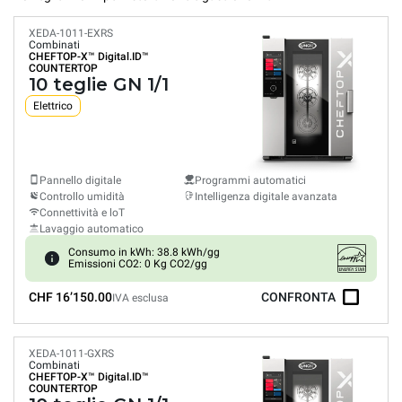
XEDA-1011-EXRS
Combinati
CHEFTOP-X™
Digital.ID™
COUNTERTOP
10 teglie GN 1/1
Elettrico
Pannello digitale
Programmi automatici
Controllo umidità
Intelligenza digitale avanzata
Connettività e loT
Lavaggio automatico
Consumo in kWh: 38.8 kWh/gg
Emissioni CO2: 0 Kg CO2/gg
CHF 16’150.00
CONFRONTA
IVA esclusa
XEDA-1011-GXRS
Combinati
CHEFTOP-X™
Digital.ID™
COUNTERTOP