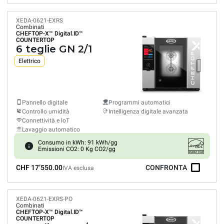
XEDA-0621-EXRS
Combinati
CHEFTOP-X™
Digital.ID™
COUNTERTOP
6 teglie GN 2/1
Elettrico
Pannello digitale
Programmi automatici
Controllo umidità
Intelligenza digitale avanzata
Connettività e loT
Lavaggio automatico
Consumo in kWh: 91 kWh/gg
Emissioni CO2: 0 Kg CO2/gg
CHF 17’550.00
CONFRONTA
IVA esclusa
XEDA-0621-EXRS-PO
Combinati
CHEFTOP-X™
Digital.ID™
COUNTERTOP