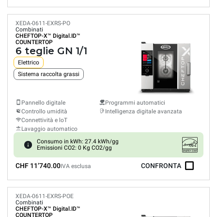
XEDA-0611-EXRS-PO
Combinati
CHEFTOP-X™
Digital.ID™
COUNTERTOP
6 teglie GN 1/1
Elettrico
Sistema raccolta grassi
Pannello digitale
Programmi automatici
Controllo umidità
Intelligenza digitale avanzata
Connettività e loT
Lavaggio automatico
Consumo in kWh: 27.4 kWh/gg
Emissioni CO2: 0 Kg CO2/gg
CHF 11’740.00
CONFRONTA
IVA esclusa
XEDA-0611-EXRS-POE
Combinati
CHEFTOP-X™
Digital.ID™
COUNTERTOP