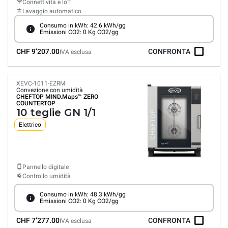
Connettività e loT
Lavaggio automatico
Consumo in kWh: 42.6 kWh/gg
Emissioni CO2: 0 Kg CO2/gg
CHF 9’207.00
CONFRONTA
IVA esclusa
XEVC-1011-EZRM
Convezione con umidità
CHEFTOP MIND.Maps™
ZERO
COUNTERTOP
10 teglie GN 1/1
Elettrico
Pannello digitale
Controllo umidità
Consumo in kWh: 48.3 kWh/gg
Emissioni CO2: 0 Kg CO2/gg
CHF 7’277.00
CONFRONTA
IVA esclusa