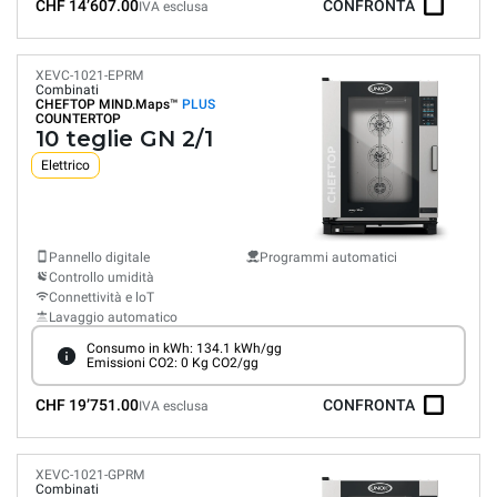
CHF 14’607.00
CONFRONTA
IVA esclusa
XEVC-1021-EPRM
Combinati
CHEFTOP MIND.Maps™
PLUS
COUNTERTOP
10 teglie GN 2/1
Elettrico
Pannello digitale
Programmi automatici
Controllo umidità
Connettività e loT
Lavaggio automatico
Consumo in kWh: 134.1 kWh/gg
Emissioni CO2: 0 Kg CO2/gg
CHF 19’751.00
CONFRONTA
IVA esclusa
XEVC-1021-GPRM
Combinati