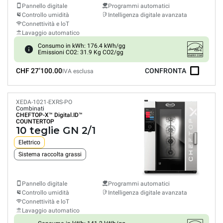
Pannello digitale
Programmi automatici
Controllo umidità
Intelligenza digitale avanzata
Connettività e loT
Lavaggio automatico
Consumo in kWh: 176.4 kWh/gg
Emissioni CO2: 31.9 Kg CO2/gg
CHF 27’100.00
CONFRONTA
IVA esclusa
XEDA-1021-EXRS-PO
Combinati
CHEFTOP-X™
Digital.ID™
COUNTERTOP
10 teglie GN 2/1
Elettrico
Sistema raccolta grassi
Pannello digitale
Programmi automatici
Controllo umidità
Intelligenza digitale avanzata
Connettività e loT
Lavaggio automatico