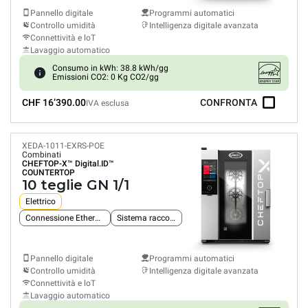
Pannello digitale
Programmi automatici
Controllo umidità
Intelligenza digitale avanzata
Connettività e loT
Lavaggio automatico
Consumo in kWh: 38.8 kWh/gg
Emissioni CO2: 0 Kg CO2/gg
CHF 16’390.00
CONFRONTA
IVA esclusa
XEDA-1011-EXRS-POE
Combinati
CHEFTOP-X™
Digital.ID™
COUNTERTOP
10 teglie GN 1/1
Elettrico
Connessione Ethernet integrata
Sistema raccolta grassi
Pannello digitale
Programmi automatici
Controllo umidità
Intelligenza digitale avanzata
Connettività e loT
Lavaggio automatico