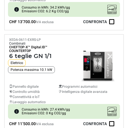
Lavaggio automatico
Consumo in kWh: 34.2 kWh/gg
Emissioni CO2: 6.2 Kg CO2/gg
CHF 13’700.00
CONFRONTA
IVA esclusa
XEDA-0611-EXRS-LP
Combinati
CHEFTOP-X™
Digital.ID™
COUNTERTOP
6 teglie GN 1/1
Elettrico
Potenza massima 10.1 kW
Pannello digitale
Programmi automatici
Controllo umidità
Intelligenza digitale avanzata
Connettività e loT
Lavaggio automatico
Consumo in kWh: 27.4 kWh/gg
Emissioni CO2: 0 Kg CO2/gg
CHF 11’500.00
CONFRONTA
IVA esclusa