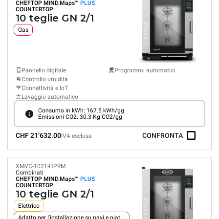
CHEFTOP MIND.Maps™
PLUS
COUNTERTOP
10 teglie GN 2/1
Gas
Pannello digitale
Programmi automatici
Controllo umidità
Connettività e loT
Lavaggio automatico
Consumo in kWh: 167.5 kWh/gg
Emissioni CO2: 30.3 Kg CO2/gg
CHF 21’632.00
CONFRONTA
IVA esclusa
XMVC-1021-HPRM
Combinati
CHEFTOP MIND.Maps™
PLUS
COUNTERTOP
10 teglie GN 2/1
Elettrico
Adatto per l'installazione su navi e piattaforme