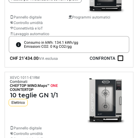
Pannello digitale
Programmi automatici
Controllo umidità
Connettività e loT
Lavaggio automatico
Consumo in kWh: 134.1 kWh/gg
Emissioni CO2: 0 Kg CO2/gg
CHF 21’434.00
CONFRONTA
IVA esclusa
XEVC-1011-E1RM
Combinati
CHEFTOP MIND.Maps™
ONE
COUNTERTOP
10 teglie GN 1/1
Elettrico
Pannello digitale
Controllo umidità