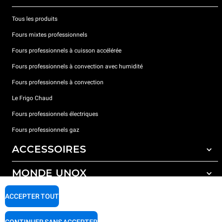
Tous les produits
Fours mixtes professionnels
Fours professionnels à cuisson accélérée
Fours professionnels à convection avec humidité
Fours professionnels à convection
Le Frigo Chaud
Fours professionnels électriques
Fours professionnels gaz
ACCESSOIRES
MONDE UNOX
Tous les accessoires
Détergents pour lavage automatique
SUPPORT
ACCEPTER TOUT
Nos bureaux dans le monde
Détergents pour lavage manuel
Traitement de l'eau avec filtres à résine
Garantie Unox