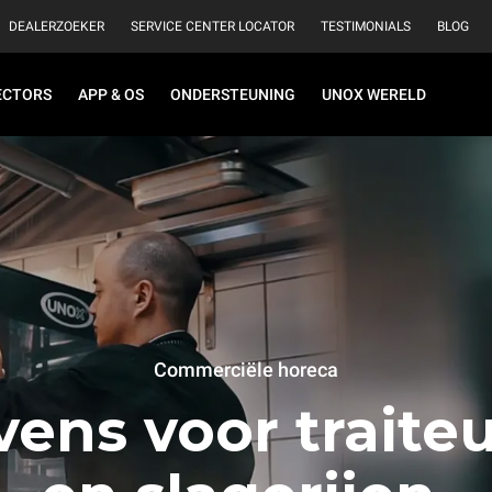
DEALERZOEKER
SERVICE CENTER LOCATOR
TESTIMONIALS
BLOG
ECTORS
APP & OS
ONDERSTEUNING
UNOX WERELD
Commerciële horeca
ens voor traite