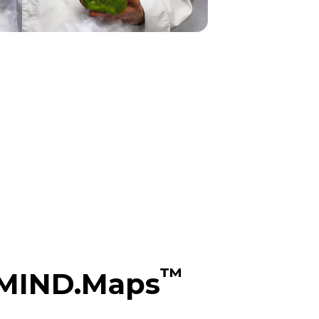
™
MIND.Maps