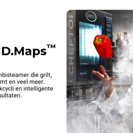
™
D.Maps
bisteamer die grilt,
oomt en veel meer.
ycli en intelligente
sultaten.