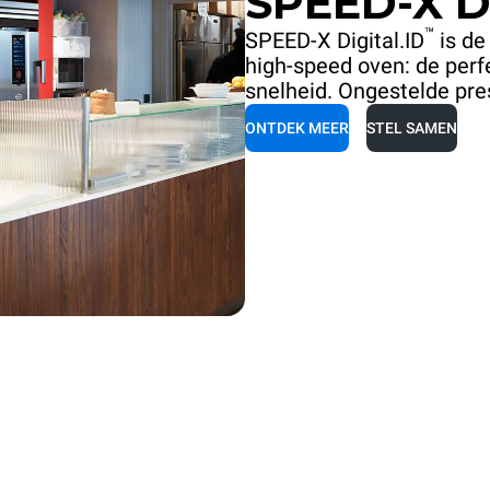
SPEED-X Di
™
SPEED-X Digital.ID
is de
high-speed oven: de perf
snelheid. Ongestelde pr
ONTDEK MEER
STEL SAMEN