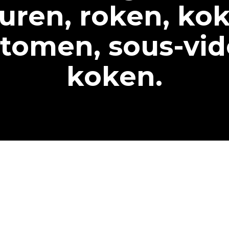
turen, roken, ko
stomen, sous-vid
koken.