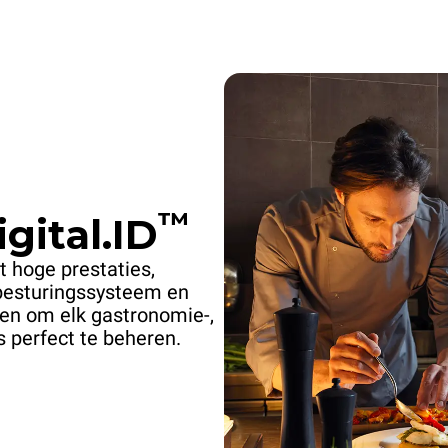
™
gital.ID
 hoge prestaties,
besturingssysteem en
pen om elk gastronomie-,
s perfect te beheren.