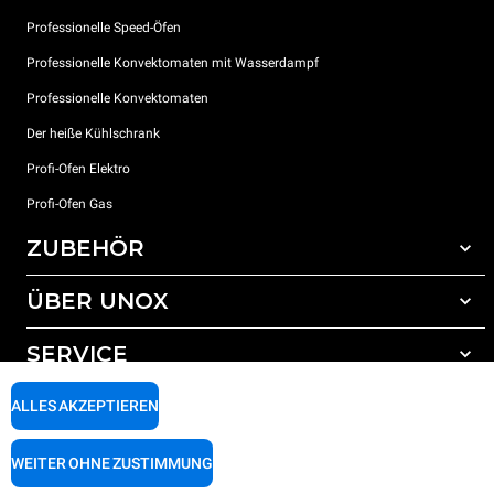
Professionelle Speed-Öfen
Professionelle Konvektomaten mit Wasserdampf
Professionelle Konvektomaten
Der heiße Kühlschrank
Profi-Ofen Elektro
Profi-Ofen Gas
ZUBEHÖR
ÜBER UNOX
Gesamtes Zubehör
Reinigungsmittel für das Selbstreinigungsprogramm
SERVICE
Unsere Standorte weltweit
Reinigungsmittel für das manuelle Reinigungsprogramm
ALLES AKZEPTIEREN
Wasseraufbereitung mit Kunstharzfiltern
Unox garantie
Wasseraufbereitung durch Umkehrosmose
Händler Suche
WEITER OHNE ZUSTIMMUNG
Service Suche